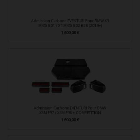
Admission Carbone EVENTURI Pour BMW X3
M40i G01 / X4 M40i G02 B58 (2019+)
1 600,00 €
Prix
Admission Carbone EVENTURI Pour BMW
X3M F97 / X4M F98 + COMPETITION
1 600,00 €
Prix