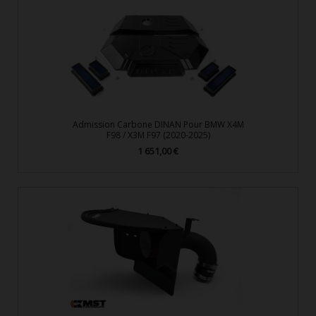
Admission Carbone DINAN Pour BMW X4M
F98 / X3M F97 (2020-2025)
1 651,00 €
Prix