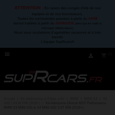
ATTENTION :
En raison des congés d'été de nos
équipes et de nos fournisseurs,
Toutes les commandes passées à partir du
04/08
seront traitées à partir du
26/08/2026
.
(ainsi que les mails et
messages téléphoniques)
Nous vous souhaitons d'agréables vacances et à très
bientôt
L'équipe SupRcars®

(0)
shopping_cart

Accueil
Kit d'admission & Filtres a Air
BMW
BMW X4
X4
G02 / X4 M F98 (2018+)
Kit Admission Directe MST Performance
BMW X3 M40i G01 & X4 M40i G02 3.0T B58 (2018+)