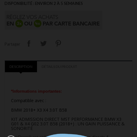
DISPONIBILITÉ : ENVIRON 2 À 5 SEMAINES
Partager
DESCRIPTION
DÉTAILS DU PRODUIT
*Informations importantes:
Compatible avec :
BMW 2018+ X3 X4 3.0T B58
KIT ADMISSION DIRECT MST PERFORMANCE BMW X3
G01 & X4 G02 3.0T B58 (2018+) : UN GAIN PUISSANCE &
SONORITÉ