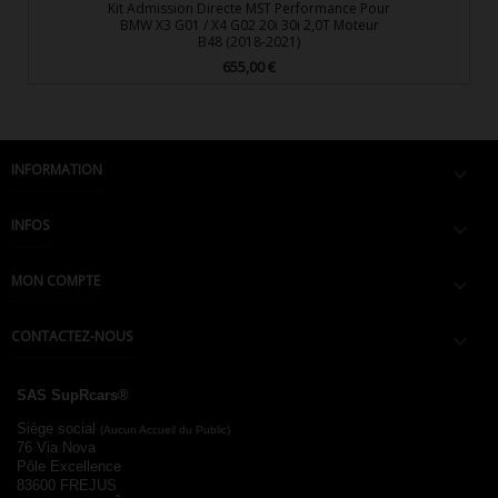
Kit Admission Directe MST Performance Pour
BMW X3 G01 / X4 G02 20i 30i 2,0T Moteur
B48 (2018-2021)
655,00 €
Prix
INFORMATION

INFOS

MON COMPTE

CONTACTEZ-NOUS

SAS SupRcars®
Siège social
(Aucun Accueil du Public)
76 Via Nova
Pôle Excellence
83600 FREJUS