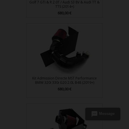
Golf 7 GTI & R 2.0T / Audi S3 8V & Audi TT &
TTS (2014+)
680,00 €
Prix
Kit Admission Directe MST Performance
BMW 320i 330i G20 2.0L B48 (2019+)
680,00 €
Prix
sms
Message