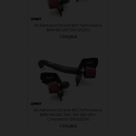
Kit Admission Directe MST Performance
BMW M2 G87 S58 (2023+)
1 010,00 €
Prix
Kit Admission Directe MST Performance
BMW M4 G82 G83 / M3 G80 G81+
Competition S58 (2020+)
1 010,00 €
Prix