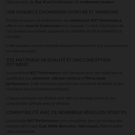
Optimisation du
flux d’air
Amélioration du
rendement moteur
UNE SONORITÉ D’ADMISSION SPORTIVE ET IMMERSIVE
En plus des gains de performance, les
admissions MST Performance
offrent une
sonorité d’admission
plus marquée. Le bruit d’aspiration de
l’air devient plus présent, apportant un caractère sportif et immersif à la
conduite.
Cette signature sonore est particulièrement recherchée par les passionnés
de véhicules turbo.
DES MATÉRIAUX DE QUALITÉ ET UNE CONCEPTION
OPTIMISÉE
Les systèmes
MST Performance
sont fabriqués avec des matériaux de
qualité tels que
aluminium
,
silicone renforcé
et
filtres haute
performance
. Cette conception garantit une excellente durabilité et une
résistance aux contraintes thermiques.
Chaque admission est étudiée pour offrir un montage précis et une
compatibilité optimale avec le véhicule.
COMPATIBILITÉ AVEC DE NOMBREUX VÉHICULES SPORTIFS
Les produits
MST Performance
sont compatibles avec de nombreuses
marques telles que
Audi, BMW, Mercedes, Volkswagen, Ford
et autres
véhicules sportifs.