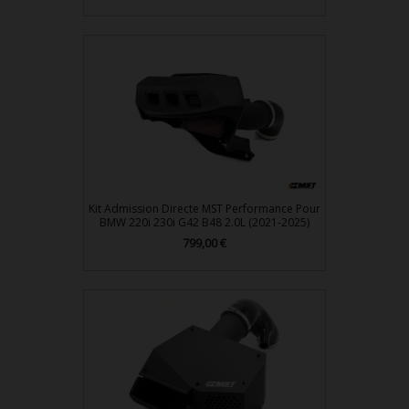
Kit Admission Directe MST Performance Pour
BMW 220i 230i G42 B48 2.0L (2021-2025)
799,00 €
Prix