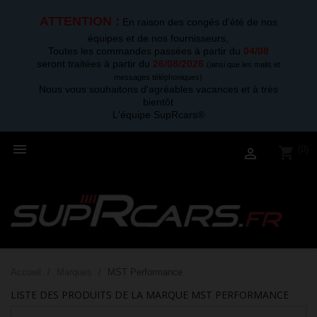
ATTENTION :
En raison des congés d'été de nos
équipes et de nos fournisseurs,
Toutes les commandes passées à partir du
04/08
seront traitées à partir du
26/08/2026
.
(ainsi que les mails et
messages téléphoniques)
Nous vous souhaitons d'agréables vacances et à très
bientôt
L'équipe SupRcars®

(0)
shopping_cart

Accueil
Marques
MST Performance
LISTE DES PRODUITS DE LA MARQUE MST PERFORMANCE