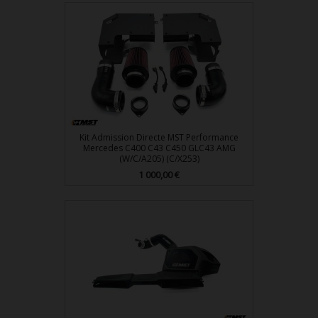
Kit Admission Directe MST Performance
Mercedes C400 C43 C450 GLC43 AMG
(W/C/A205) (C/X253)
1 000,00 €
Prix