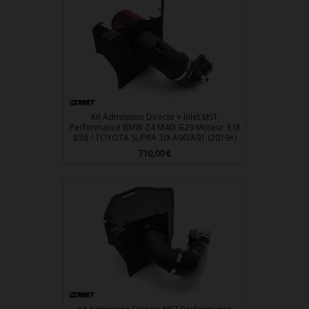
Kit Admission Directe + Inlet MST
Performance BMW Z4 M40i G29 Moteur 3,0l
B58 / TOYOTA SUPRA 30i A90/A91 (2019+)
710,00 €
Prix