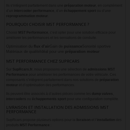
Ils s’intègrent parfaitement dans une
préparation moteur
, en complément
d’un
intercooler performance
, d’un
échappement sport
ou d’une
reprogrammation moteur
.
POURQUOI CHOISIR MST PERFORMANCE ?
Choisir
MST Performance
, c’est opter pour une solution efficace pour
améliorer les performances et les sensations de conduite.
Optimisation du
flux d’air
Gain de
puissance
Sonorité sportive
Matériaux de qualité
Idéal pour une
préparation moteur
MST PERFORMANCE CHEZ SUPRCARS
Sur
SupRcars.fr
, nous proposons une sélection de
admissions MST
Performance
pour améliorer les performances de votre véhicule. Ces
composants s’intègrent parfaitement dans nos solutions de
préparation
moteur
et d’optimisation des performances.
Ils peuvent être associés à d’autres pièces comme les
dump valves
,
intercoolers
ou
échappements sport
pour une configuration complète.
LIVRAISON ET INSTALLATION DES ADMISSIONS MST
PERFORMANCE
SupRcars propose plusieurs options pour la
livraison
et l’
installation
des
produits
MST Performance
: