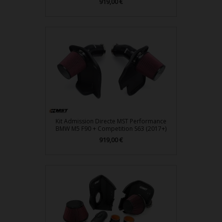
919,00 €
Prix
Kit Admission Directe MST Performance
BMW M5 F90 + Competition S63 (2017+)
919,00 €
Prix