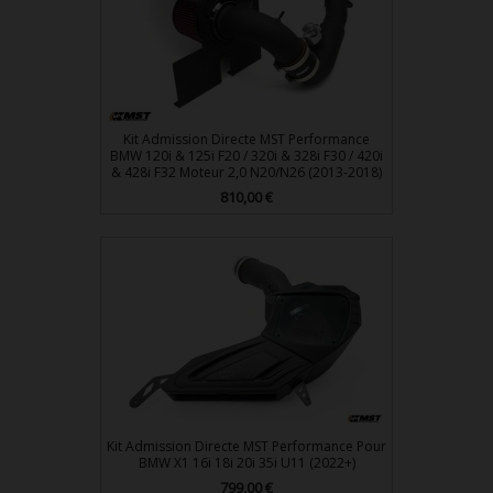
Kit Admission Directe MST Performance
BMW 120i & 125i F20 / 320i & 328i F30 / 420i
& 428i F32 Moteur 2,0 N20/N26 (2013-2018)
810,00 €
Prix
Kit Admission Directe MST Performance Pour
BMW X1 16i 18i 20i 35i U11 (2022+)
799,00 €
Prix