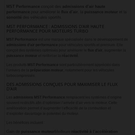
MST Performance
conçoit des
admissions d’air haute
performance
pour améliorer le
flux d’air
, la
puissance moteur
et la
sonorité
des véhicules sportifs.
MST PERFORMANCE : ADMISSIONS D’AIR HAUTE
PERFORMANCE POUR MOTEURS TURBO
MST Performance
est une marque spécialisée dans le développement de
admissions d’air performance
pour véhicules sportifs et premium. Elle
conçoit des systèmes optimisés pour améliorer le
flux d’air
, augmenter la
puissance moteur
et renforcer la
réactivité
.
Les produits
MST Performance
sont particulièrement appréciés dans
l’univers de la
préparation moteur
, notamment pour les véhicules
turbocompressés.
DES ADMISSIONS CONÇUES POUR MAXIMISER LE FLUX
D’AIR
Les
admissions MST Performance
remplacent les systèmes d’origine
souvent restrictifs afin d’optimiser l’arrivée d’air vers le moteur. Cette
amélioration permet d’augmenter l’efficacité de la combustion et
d’exploiter davantage le potentiel du moteur.
Les bénéfices incluent :
Gain de
puissance moteur
Meilleure
réactivité à l’accélération