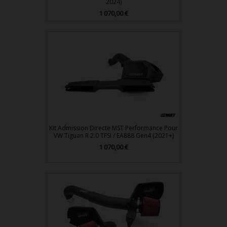
2024)
1 070,00 €
Prix
Kit Admission Directe MST Performance Pour
VW Tiguan R 2.0 TFSI / EA888 Gen4 (2021+)
1 070,00 €
Prix