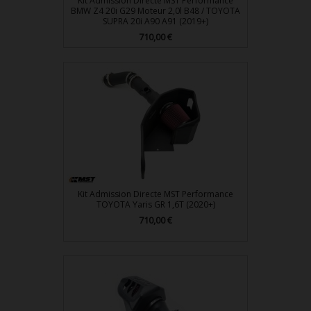
Kit Admission Directe MST Performance
BMW Z4 20i G29 Moteur 2,0l B48 / TOYOTA
SUPRA 20i A90 A91 (2019+)
710,00 €
Prix
Kit Admission Directe MST Performance
TOYOTA Yaris GR 1,6T (2020+)
710,00 €
Prix