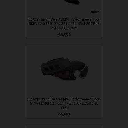
Kit Admission Directe MST Performance Pour
BMW 320i 330i G20 G21 / 420i 430i G26 B48
2.0L (2018-2025)
799,00 €
Prix
Kit Admission Directe MST Performance Pour
BMW M340i G20 G21 / M240i G42 B58 3.0L
(V2)
799,00 €
Prix