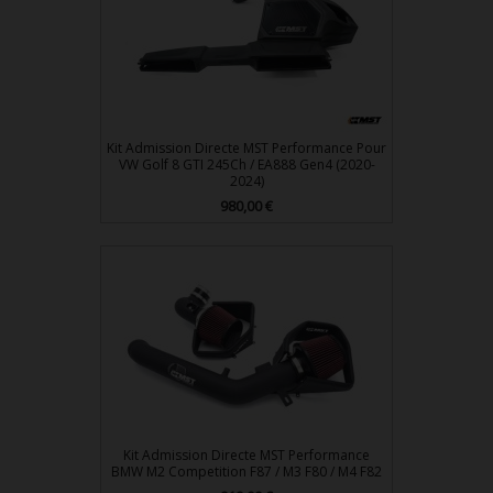
Kit Admission Directe MST Performance Pour
VW Golf 8 GTI 245Ch / EA888 Gen4 (2020-
2024)
980,00 €
Prix
Kit Admission Directe MST Performance
BMW M2 Competition F87 / M3 F80 / M4 F82