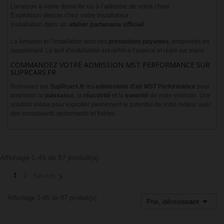
Livraison à votre domicile ou à l’adresse de votre choix
Expédition directe chez votre installateur
Installation dans un
atelier partenaire officiel
La livraison et l’installation sont des
prestations payantes
, proposées en
supplément. Le tarif d’installation est défini à l’avance et réglé sur place.
COMMANDEZ VOTRE ADMISSION MST PERFORMANCE SUR
SUPRCARS.FR
Retrouvez sur
SupRcars.fr
les
admissions d’air MST Performance
pour
améliorer la
puissance
, la
réactivité
et la
sonorité
de votre véhicule. Une
solution idéale pour exploiter pleinement le potentiel de votre moteur avec
des composants performants et fiables.
Affichage 1-45 de 87 produit(s)

1
2
Suivant
Affichage 1-45 de 87 produit(s)

Prix, décroissant