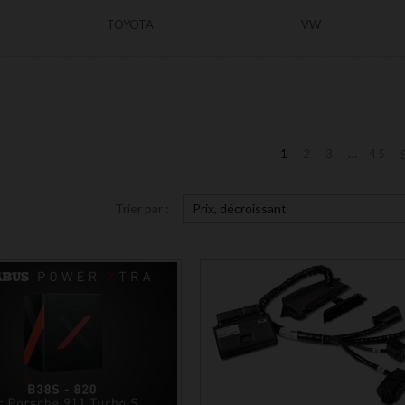
TOYOTA
VW
…
1
2
3
45
Trier par :
Prix, décroissant