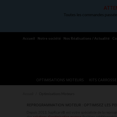
ATTEN
Toutes les commandes passées
Accueil
Notre société
Nos Réalisations / Actualité
Co
OPTIMISATIONS MOTEURS
KITS CARROSSE
Accueil
Optimisations Moteurs
REPROGRAMMATION MOTEUR : OPTIMISEZ LES PE
Depuis 2013, SupRcars® est votre spécialiste de la reprog
des
solutions d'optimisation moteur
(boîtiers additionnels