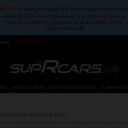
TION :
En raison des congés d'été de nos équipes et de nos fourn
 à partir du
04/08
seront traitées à partir du
26/08/2026
.
(ainsi que
Nous vous souhaitons d'agréables vacances et à très bientôt
L'équipe SupRcars®
ntact
>> Accès PRO
RIES
JANTES & PACK
ACTIVE SOUND SYSTEM
ECHAPPEMEN
RFORMANCES DE VOTRE VÉHICULE
rammation moteur par boîtier additionnel en France, offrant des
kits d'admis
) pour des véhicules de prestige tels que Audi, BMW, Mercedes, VW, Porsche e