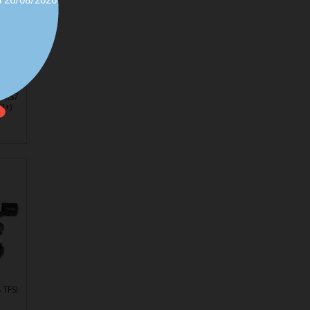
u 26/08/2026
6 RS7
3+)
 TFSI