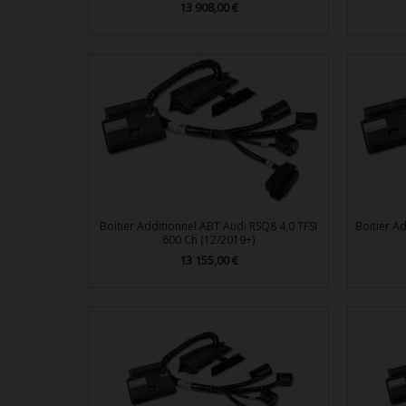
Prix
13 908,00 €

Aperçu rapide
Boitier Additionnel ABT Audi RSQ8 4,0 TFSI
Boitier Ad
600 Ch (12/2019+)
Prix
13 155,00 €

Aperçu rapide