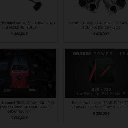
dditionnel ABT Audi RS6 RS7 C7 4,0
Turbo TTE1020 5654 EA825 Pour 4.0 
TFSI 560Ch 4G (2015+)
AUDI RS6 RS7 C8 / RSQ8
Prix
9 480,00 €
Prix
9 420,00 €


Aperçu rapide
Aperçu rapide
dditionnel BRABUS PowerXtra B40-
Boitier Additionnel BRABUS P38-7
rcedes Classe G63 AMG W463A
PORSCHE 911 992.1 Turbo S (2020
585Ch (2018+)
Prix
9 000,00 €
Prix
9 000,00 €
Aperçu rapide
Aperçu rapide