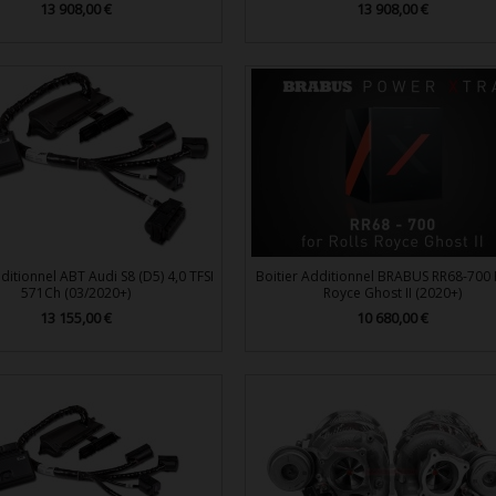
Prix
13 908,00 €
Prix
13 908,00 €


Aperçu rapide
Aperçu rapide
ditionnel ABT Audi S8 (D5) 4,0 TFSI
Boitier Additionnel BRABUS RR68-700 R
571Ch (03/2020+)
Royce Ghost II (2020+)
Prix
13 155,00 €
Prix
10 680,00 €


Aperçu rapide
Aperçu rapide