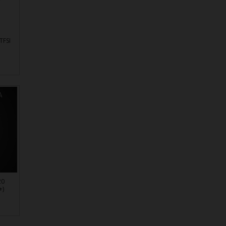
TFSI
20
+)