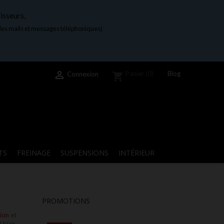
isseurs,
 les mails et messages téléphoniques)

Blog
Panier
(0)
Connexion
shopping_cart
TS
FREINAGE
SUSPENSIONS
INTÉRIEUR
PROMOTIONS
sion
et
t bien