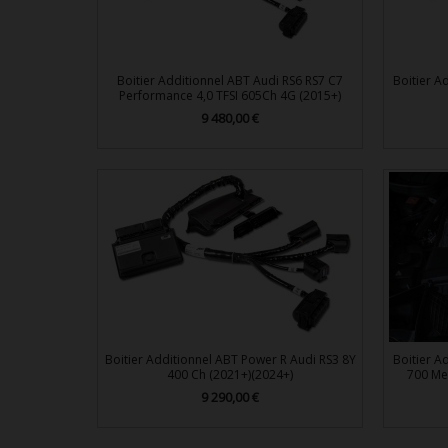
Boitier Additionnel ABT Audi RS6 RS7 C7
Boitier A
Performance 4,0 TFSI 605Ch 4G (2015+)
Prix
9 480,00 €

Aperçu rapide
Boitier Additionnel ABT Power R Audi RS3 8Y
Boitier A
400 Ch (2021+)(2024+)
700 Me
Prix
9 290,00 €
Aperçu rapide