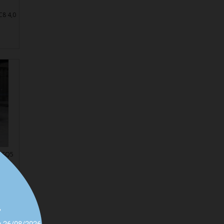
C8 4,0
I SQ5
,