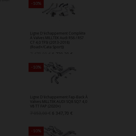
-10%
Ligne D'échappement Complète
À Valves MILLTEK Audi RS6 / RS7
C7 4,0 TFSI (2013-2018)
(Road+/Cata Sport))
Prix
Prix
7 478,00 €
6 730,20 €
de
base
-10%
Ligne D'échappement Fap-Back À
Valves MILLTEK AUDI SQ8 SQ7 4,0
V8 TT FAP (2020+)
Prix
Prix
7 053,00 €
6 347,70 €
de
base
-10%