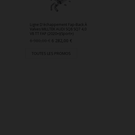
Ligne D'échappement Fap-Back À
Valves MILLTEK AUDI SQ8 SQ7 4,0
V8 TT FAP (2020+)(Sport+)
Prix
Prix
6 980,00 €
6 282,00 €
de
base
TOUTES LES PROMOS