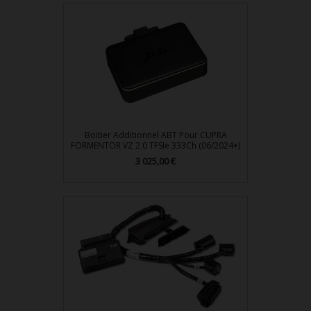
Boitier Additionnel ABT Pour CUPRA
FORMENTOR VZ 2.0 TFSIe 333Ch (06/2024+)
Prix
3 025,00 €