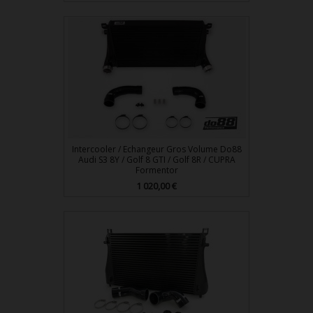
Intercooler / Echangeur Gros Volume Do88
Audi S3 8Y / Golf 8 GTI / Golf 8R / CUPRA
Formentor
Prix
1 020,00 €