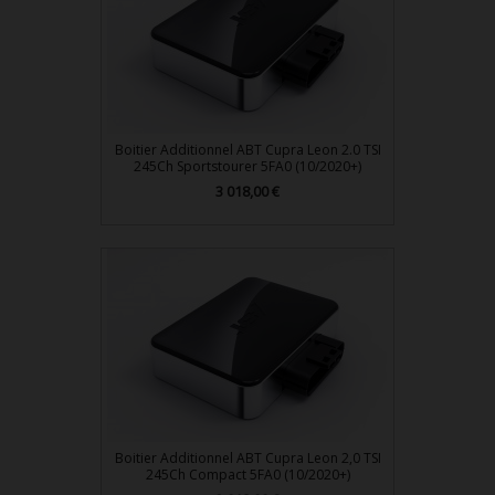
Boitier Additionnel ABT Cupra Leon 2.0 TSI
245Ch Sportstourer 5FA0 (10/2020+)
Prix
3 018,00 €
Boitier Additionnel ABT Cupra Leon 2,0 TSI
245Ch Compact 5FA0 (10/2020+)