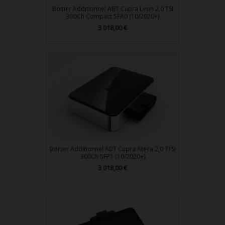
Boitier Additionnel ABT Cupra Leon 2,0 TSI
300Ch Compact 5FA0 (10/2020+)
Prix
3 018,00 €
Boitier Additionnel ABT Cupra Ateca 2,0 TFSI
300Ch 5FP1 (10/2020+)
Prix
3 018,00 €