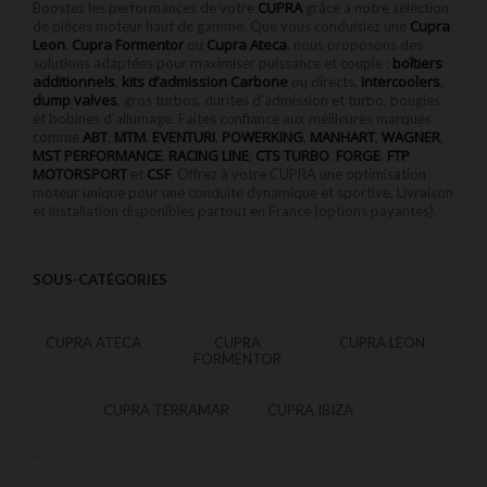
CUPRA
Boostez les performances de votre
grâce à notre sélection
Cupra
de pièces moteur haut de gamme. Que vous conduisiez une
Leon
Cupra Formentor
Cupra Ateca
,
ou
, nous proposons des
boîtiers
solutions adaptées pour maximiser puissance et couple :
additionnels
kits d’admission Carbone
intercoolers
,
ou directs,
,
dump valves
, gros turbos, durites d’admission et turbo, bougies
et bobines d’allumage. Faites confiance aux meilleures marques
ABT
MTM
EVENTURI
POWERKING
MANHART
WAGNER
comme
,
,
,
,
,
,
MST PERFORMANCE
RACING LINE
CTS TURBO
FORGE
FTP
,
,
,
,
MOTORSPORT
CSF
et
. Offrez à votre CUPRA une optimisation
moteur unique pour une conduite dynamique et sportive. Livraison
et installation disponibles partout en France (options payantes).
SOUS-CATÉGORIES
CUPRA ATECA
CUPRA
CUPRA LEON
FORMENTOR
CUPRA TERRAMAR
CUPRA IBIZA