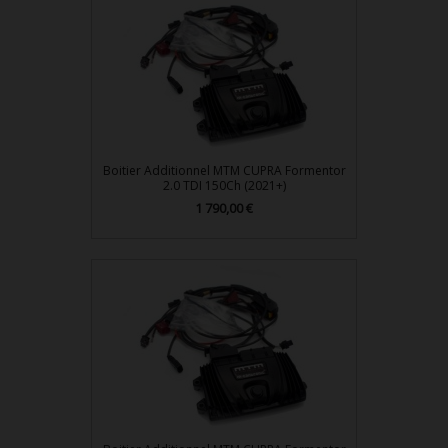
Boitier Additionnel MTM CUPRA Formentor
2.0 TDI 150Ch (2021+)
Prix
1 790,00 €