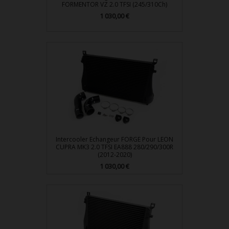
FORMENTOR VZ 2.0 TFSI (245/310Ch)
Prix
1 030,00 €
Intercooler Echangeur FORGE Pour LEON
CUPRA MK3 2.0 TFSI EA888 280/290/300R
(2012-2020)
Prix
1 030,00 €