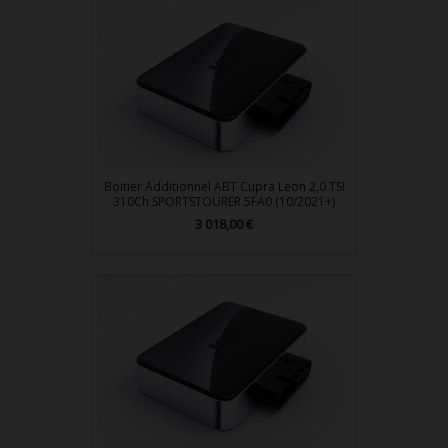
Boitier Additionnel ABT Cupra Leon 2,0 TSI
310Ch SPORTSTOURER 5FA0 (10/2021+)
Prix
3 018,00 €