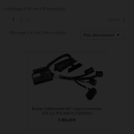
Affichage 1-45 de 109 produit(s)

1
2
3
Suivant
Affichage 1-45 de 109 produit(s)

Prix, décroissant
Boitier Additionnel ABT Cupra Formentor
VZ5 2,5 TFSI 390Ch (10/2020+)
Prix
5 855,00 €