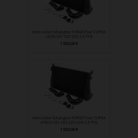
Intercooler Echangeur FORGE Pour CUPRA
LEON VZ1 VZ2 VZ3 2.0 TFSI
Prix
1 030,00 €
Intercooler Echangeur FORGE Pour CUPRA
ATECA VZ1 VZ2 VZ3 VZN 2.0 TFSI
Prix
1 030,00 €