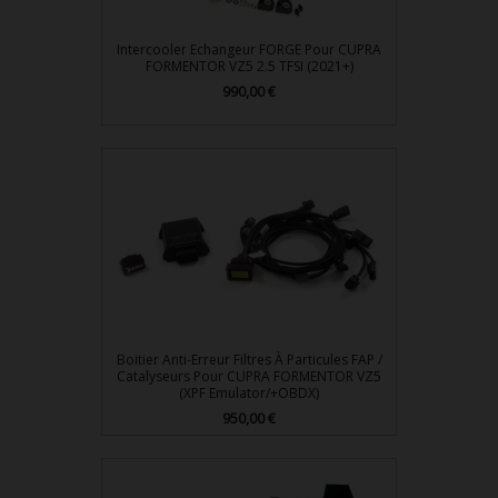
Intercooler Echangeur FORGE Pour CUPRA
FORMENTOR VZ5 2.5 TFSI (2021+)
Prix
990,00 €
Boitier Anti-Erreur Filtres À Particules FAP /
Catalyseurs Pour CUPRA FORMENTOR VZ5
(XPF Emulator/+OBDX)
Prix
950,00 €