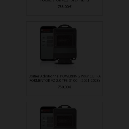
FORMENTOR VZ2 1.4 E-Hybrid
Prix
755,00 €
Boitier Additionnel POWERKING Pour CUPRA
FORMENTOR VZ 2,0 TFSI 310Ch (2021-2023)
Prix
750,00 €