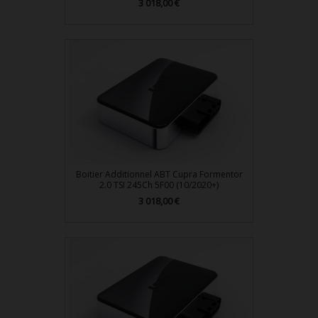
Prix
3 018,00 €
Boitier Additionnel ABT Cupra Formentor
2.0 TSI 245Ch 5F00 (10/2020+)
Prix
3 018,00 €