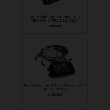
Boitier Additionnel ABT Pour CUPRA
TERRAMAR 1.5 TFSIe 272Ch (2025+)
Prix
2 490,00 €
Boitier Additionnel MTM CUPRA Ateca 2,0 TSI
300Ch (-07/2020)
Prix
2 090,00 €