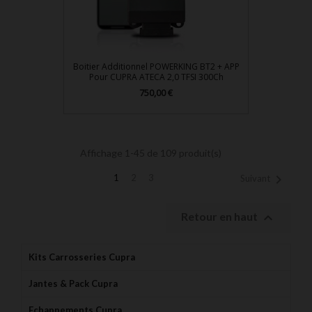
Boitier Additionnel POWERKING BT2 + APP
Pour CUPRA ATECA 2,0 TFSI 300Ch
Prix
750,00 €
Affichage 1-45 de 109 produit(s)

1
2
3
Suivant

Retour en haut
Kits Carrosseries Cupra
Jantes & Pack Cupra
Echappements Cupra