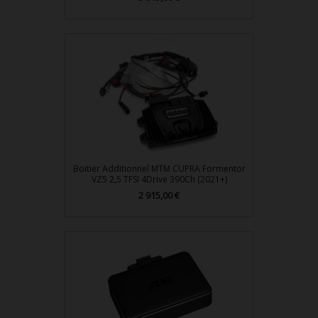
Boitier Additionnel MTM CUPRA Formentor
VZ5 2,5 TFSI 4Drive 390Ch (2021+)
Prix
2 915,00 €