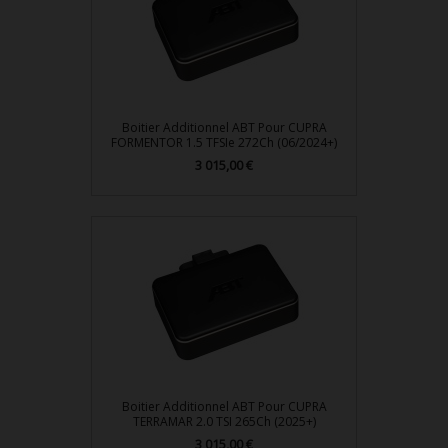
Boitier Additionnel ABT Pour CUPRA
FORMENTOR 1.5 TFSIe 272Ch (06/2024+)
Prix
3 015,00 €
Boitier Additionnel ABT Pour CUPRA
TERRAMAR 2.0 TSI 265Ch (2025+)
Prix
3 015,00 €