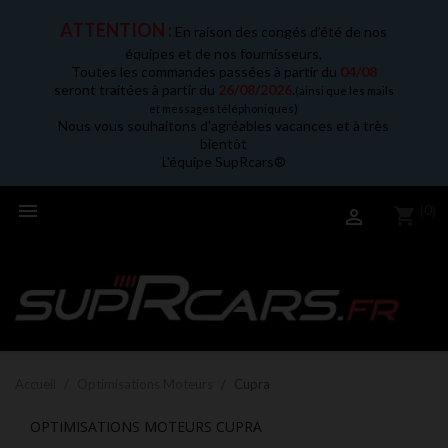
ATTENTION :
En raison des congés d'été de nos
équipes et de nos fournisseurs,
Toutes les commandes passées à partir du
04/08
seront traitées à partir du
26/08/2026
.
(ainsi que les mails
et messages téléphoniques)
Nous vous souhaitons d'agréables vacances et à très
bientôt
L'équipe SupRcars®

(0)
shopping_cart

Accueil
Optimisations Moteurs
Cupra
OPTIMISATIONS MOTEURS CUPRA