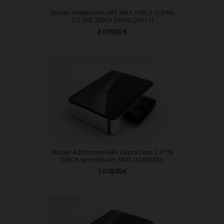
Boitier Additionnel ABT SEAT ATECA CUPRA
2.0 TFSI 300Ch (5FP0) (2017+)
Prix
3 018,00 €
Boitier Additionnel ABT Cupra Leon 2.0 TSI
300Ch Sportstourer 5FA0 (10/2020+)
Prix
3 018,00 €