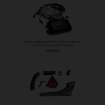
Boitier Additionnel MTM CUPRA Formentor
VZ 2,0 TSI 4Drive 310Ch (2021+)
Prix
2 090,00 €