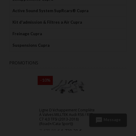
Active Sound System SupRcars® Cupra
Kit d'admission & Filtres a Air Cupra
Freinage Cupra
Suspensions Cupra
PROMOTIONS
-10%
Ligne D'échappement Complète
À Valves MILLTEK Audi RS6 / RS7
sms
C7 4,0 TFSI (2013-2018)
Message
(Road+/Cata Sport))
Prix
Prix
7 478,00 €
6 730,20 €
de