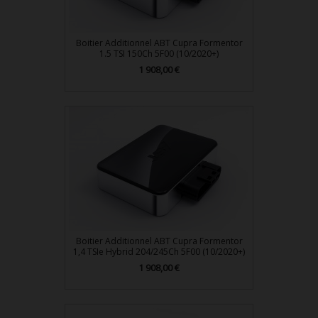
Boitier Additionnel ABT Cupra Formentor
1.5 TSI 150Ch 5F00 (10/2020+)
Prix
1 908,00 €
Boitier Additionnel ABT Cupra Formentor
1,4 TSIe Hybrid 204/245Ch 5F00 (10/2020+)
Prix
1 908,00 €