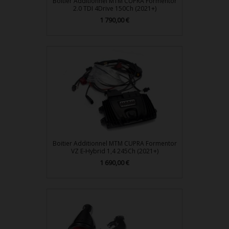
Boitier Additionnel MTM CUPRA Formentor
2.0 TDI 4Drive 150Ch (2021+)
Prix
1 790,00 €
Boitier Additionnel MTM CUPRA Formentor
VZ E-Hybrid 1,4 245Ch (2021+)
Prix
1 690,00 €