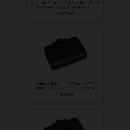
Admission Carbone EVENTURI Pour CUPRA
Formentor VZ5 2,5l 390Ch (2020+)
Prix
2 057,00 €
Boitier Additionnel ABT Pour CUPRA
FORMENTOR 1.5 ETSI 150Ch (06/2024+)
Prix
1 950,00 €