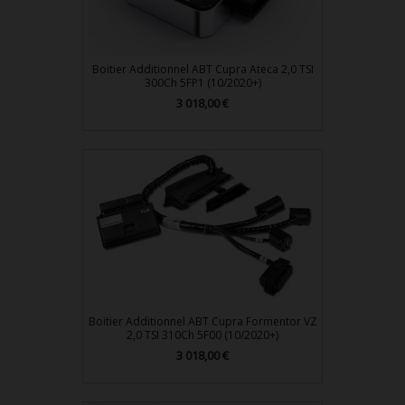
Boitier Additionnel ABT Cupra Ateca 2,0 TSI
300Ch 5FP1 (10/2020+)
Prix
3 018,00 €
Boitier Additionnel ABT Cupra Formentor VZ
2,0 TSI 310Ch 5F00 (10/2020+)
Prix
3 018,00 €