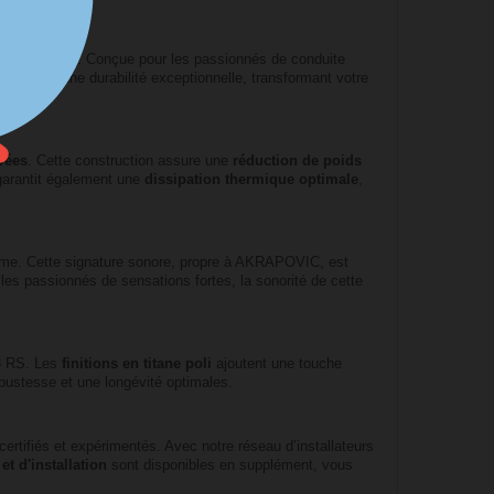
e AKRAPOVIC
. Conçue pour les passionnés de conduite
ative et une durabilité exceptionnelle, transformant votre
evées
. Cette construction assure une
réduction de poids
 garantit également une
dissipation thermique optimale
,
gime. Cette signature sonore, propre à AKRAPOVIC, est
 les passionnés de sensations fortes, la sonorité de cette
T3 RS. Les
finitions en titane poli
ajoutent une touche
robustesse et une longévité optimales.
tifiés et expérimentés. Avec notre réseau d’installateurs
 et d'installation
sont disponibles en supplément, vous