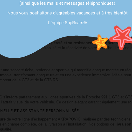
(ainsi que les mails et messages téléphoniques)
APOVIC POUR PORSCHE 991.1 GT3 / GT3 RS
Nous vous souhaitons d'agréables vacances et à très bientôt
e 991.1 GT3 et GT3 RS
avec la
ligne d’échappement complète en titan
 d’échappement offre une acoustique puissante, une réduction de poids signific
L'équipe SupRcars®
ANCES SUPÉRIEURES
un matériau reconnu pour sa
légèreté et sa résistance aux températures él
 ce qui améliore la maniabilité et la réactivité de votre Porsche. Le titane
duites intensives.
t une sonorité riche, profonde et sportive qui magnifie chaque montée en ré
harmonie, transformant chaque trajet en une expérience immersive. Idéale pour
 moteur de la GT3 et de la GT3 RS.
IC
s’intègre parfaitement aux lignes sportives de la Porsche 991.1 GT3 et G
et l’attrait visuel de votre véhicule. Ce design élégant garantit également une 
NNELLE ET ASSISTANCE PERSONNALISÉE
sure
de votre ligne d’échappement AKRAPOVIC, réalisée par des techniciens cer
 en charge complète, de la livraison à l’installation. Nos options de
livraison
qualité.