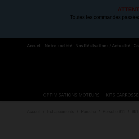
ATTENT
Toutes les commandes passées 
Accueil
Notre société
Nos Réalisations / Actualité
Co
OPTIMISATIONS MOTEURS
KITS CARROSSE
Accueil
Echappements
Porsche
Porsche 911
991