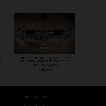
YLE
Echappement Inox Fi EXHAUST Porsche
991.1 GT3 / GT3RS 4.0L (2012-2016) -
Silencieux À Valves
5 880,00 €
Prix

Aperçu rapide
CONTACTEZ-NOUS