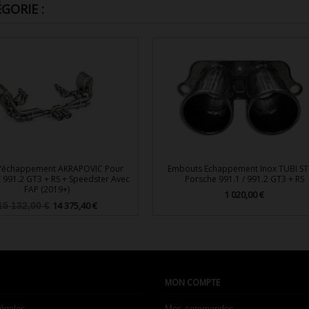
GORIE :
D'échappement AKRAPOVIC Pour
Embouts Echappement Inox TUBI ST
991.2 GT3 + RS + Speedster Avec
Porsche 991.1 / 991.2 GT3 + RS
FAP (2019+)
1 020,00 €
Prix
Prix
Prix
14 375,40 €
15 132,00 €
de


base
Aperçu rapide
Aperçu rapide
MON COMPTE
légales
Mes commandes