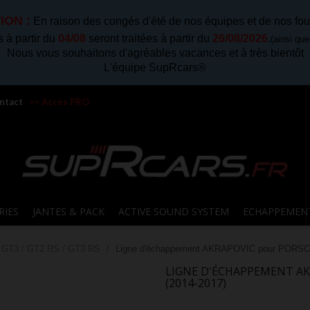
ION :
En raison des congés d'été de nos équipes et de nos fou
à partir du
04/08
seront traitées à partir du
26/08/2026
.
(ainsi qu
Nous vous souhaitons d'agréables vacances et à très bientôt
L'équipe SupRcars®
ntact
>> Accès PRO
RIES
JANTES & PACK
ACTIVE SOUND SYSTEM
ECHAPPEMEN
 GT3 / GT2 RS / GT3 RS
Ligne d'échappement AKRAPOVIC pour PORSCH
LIGNE D'ÉCHAPPEMENT AKR
(2014-2017)