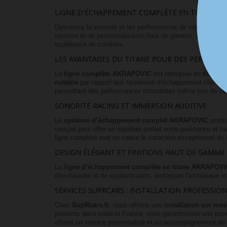
LIGNE D'ÉCHAPPEMENT COMPLÈTE EN TITANE AKR
Optimisez la sonorité et les performances de votre
Porsch
sportive et de personnalisation haut de gamme, cette ligne
expérience de conduite.
LES AVANTAGES DU TITANE POUR DES PERFORM
La
ligne complète AKRAPOVIC
est fabriquée en
titane
, 
notable
par rapport aux systèmes d’échappement classiques,
permettant des performances constantes même lors de con
SONORITÉ RACING ET IMMERSION AUDITIVE
Le
système d’échappement complet AKRAPOVIC
produi
conçue pour offrir un équilibre parfait entre puissance et 
ligne complète met en valeur le caractère exceptionnel du
DESIGN ÉLÉGANT ET FINITIONS HAUT DE GAMME
La
ligne d’échappement complète en titane AKRAPOV
d'exclusivité et de sophistication, renforçant l’esthétique 
SERVICES SUPRCARS : INSTALLATION PROFESSIO
Chez
SupRcars.fr
, nous offrons une
installation sur me
présents dans toute la France, nous garantissons une prise
offrant un service personnalisé et un accompagnement de 