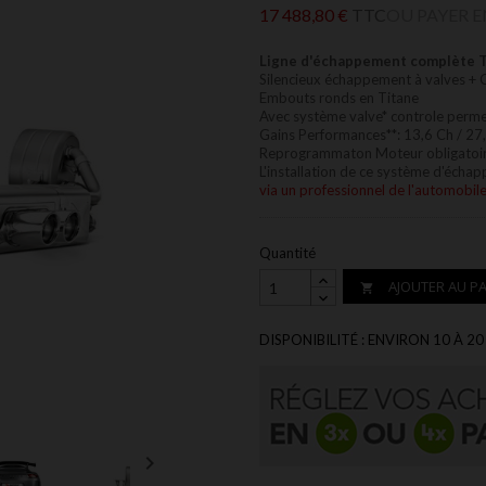
17 488,80 €
TTC
OU PAYER E
Ligne d'échappement complète 
Silencieux échappement à valves + 
Embouts ronds en Titane
Avec système valve* controle perme
Gains Performances**: 13,6 Ch / 27,
Reprogrammaton Moteur obligatoire
L'installation de ce système d'écha
via un professionnel de l'automobil
Quantité
AJOUTER AU PA

DISPONIBILITÉ : ENVIRON 10 À
