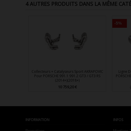
4 AUTRES PRODUITS DANS LA MÊME CATÉ
-5%
Collecteurs + Catalyseurs Sport AKRAPOVIC
Ligne 
Pour PORSCHE 991.1 991.2 GT3 / GT3 RS
PORSCHE 
(2014+)(2018+)
10 759,20 €
Prix

Aperçu rapide
INFORMATION
INFOS
Promotions
Mentions 