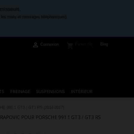
rnisseurs,
e les mails et messages téléphoniques)

Blog
Panier
(0)
shopping_cart
Connexion
TS
FREINAGE
SUSPENSIONS
INTÉRIEUR
E 991.1 GT3 / GT3 RS (2014-2017)
APOVIC POUR PORSCHE 991.1 GT3 / GT3 RS