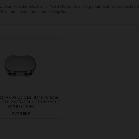
IC
pour Porsche 991.1 GT3 / GT3 RS est le choix parfait pour les conducteurs s
OVIC et du service premium de SupRcars.
er AKRAPOVIC En Titane Porsche
 / 991.2 GT3 / 991.1 GT3 RS / 991.2
GT3 RS (2014+)
2 019,60 €
Prix

Aperçu rapide