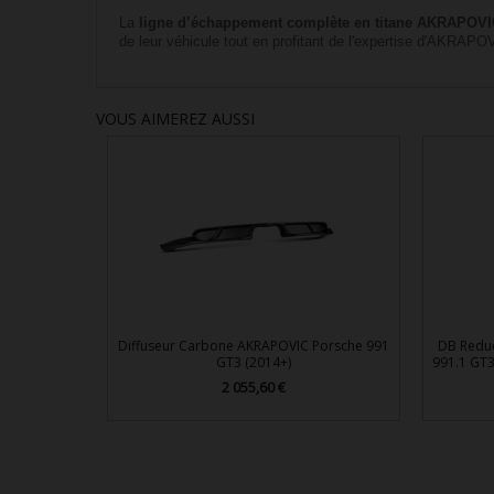
La
ligne d’échappement complète en titane AKRAPOV
de leur véhicule tout en profitant de l'expertise d'AKRAP
VOUS AIMEREZ AUSSI
Diffuseur Carbone AKRAPOVIC Porsche 991
DB Reduc
GT3 (2014+)
991.1 GT3
2 055,60 €
Prix

Aperçu rapide