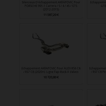
Silencieux D'échappement AKRAPOVIC Pour
Echappemen
PORSCHE 991.1 Carrera / S / 4 / 4S / GTS
GTB 
(2012-2015)
11 587,20 €
Prix

Aperçu rapide
Echappement AKRAPOVIC Pour AUDI RS6 C8
Echappemen
/ RS7 C8 (2020+)- Ligne Fap-Back À Valves
/ RS7 C8 P
10 720,80 €
Prix

Aperçu rapide