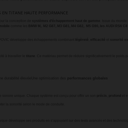
S EN TITANE HAUTE PERFORMANCE
ur la conception de
systèmes d’échappement haut de gamme
. Issue du monde 
mobile
comme les
BMW M, M2 G87, M3 G81, M4 G82, M5 G90, les AUDI RS6 C8
POVIC développe des échappements combinant
légèreté
,
efficacité
et
sonorité e
té à travailler le
titane
. Ce matériau permet de réduire significativement le poids p
e durabilité élevée
Une optimisation des
performances globales
re sonore unique. Chaque système est conçu pour offrir un son
précis
,
profond
et e
ter la sonorité selon le mode de conduite.
arque développe ses produits en s’appuyant sur des tests avancés et des technolo