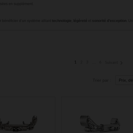
osées en supplément.
 bénéficier d’un système alliant
technologie
,
légèreté
et
sonorité d’exception
. U

1
2
3
…
6
Suivant
Trier par :
Prix, d