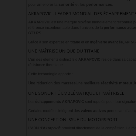
pour améliorer la
sonorité
et les
performances
.
AKRAPOVIC : LEADER MONDIAL DES ÉCHAPPEMENT
AKRAPOVIC
est une marque slovène mondialement reconnue po
référence incontournable dans l’univers de la
performance auto
GT3 RS .
Grâce à son expertise en
titane
et en
ingénierie avancée
, AKRA
UNE MAÎTRISE UNIQUE DU TITANE
L’un des éléments distinctifs d’
AKRAPOVIC
réside dans sa capaci
résistance thermique.
Cette technologie apporte :
Une réduction des
masses
Une meilleure
réactivité moteur
Un
UNE SONORITÉ EMBLÉMATIQUE ET MAÎTRISÉE
Les
échappements
AKRAPOVIC
sont réputés pour leur signatu
Certains modèles intègrent des
valves actives
permettant d’adap
UNE CONCEPTION ISSUE DU MOTORSPORT
L’ADN d’
Akrapovič
provient directement de la compétition. La m