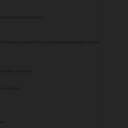
icules hautes performances.
ge sélection de produits et un accompagnement adapté à chaque
t qualité reconnues
tre véhicule.
iel