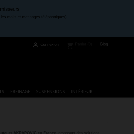
rnisseurs,
e les mails et messages téléphoniques)

Blog
Panier
(0)
shopping_cart
Connexion
TS
FREINAGE
SUSPENSIONS
INTÉRIEUR
ibuteurs AKRAPOVIC en France
, proposant des solutions