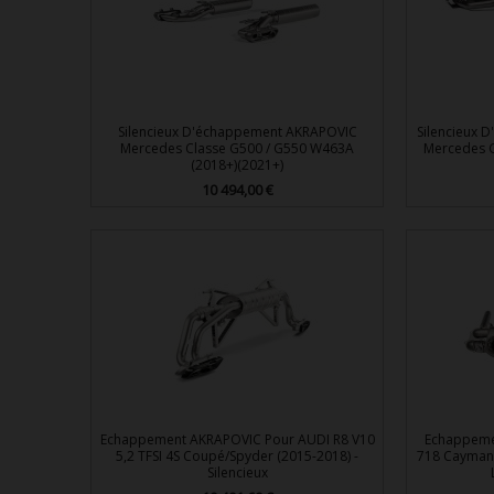
Silencieux D'échappement AKRAPOVIC
Silencieux 
Mercedes Classe G500 / G550 W463A
Mercedes 
(2018+)(2021+)
10 494,00 €
Prix

Aperçu rapide
Echappement AKRAPOVIC Pour AUDI R8 V10
Echappeme
5,2 TFSI 4S Coupé/Spyder (2015-2018) -
718 Cayman 
Silencieux