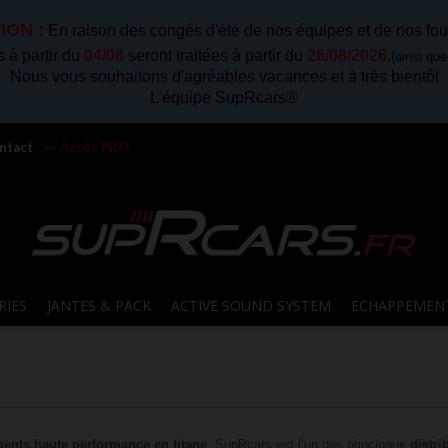
ION :
En raison des congés d'été de nos équipes et de nos fou
à partir du
04/08
seront traitées à partir du
26/08/2026
.
(ainsi qu
Nous vous souhaitons d'agréables vacances et à très bientôt
L'équipe SupRcars®
ntact
>> Accès PRO
RIES
JANTES & PACK
ACTIVE SOUND SYSTEM
ECHAPPEMEN
ents haute performance en titane
. SupRcars est l’un des principaux
distr