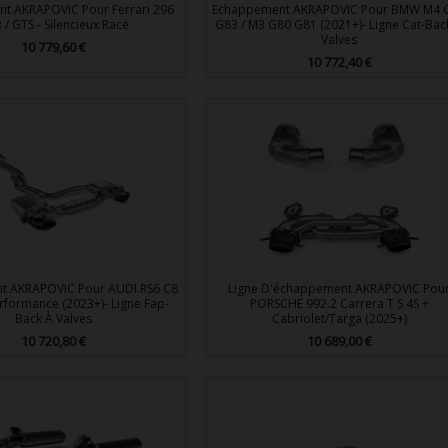
t AKRAPOVIC Pour Ferrari 296
Echappement AKRAPOVIC Pour BMW M4 
/ GTS - Silencieux Race
G83 / M3 G80 G81 (2021+)- Ligne Cat-Bac
Valves
10 779,60 €
Prix
10 772,40 €
Prix


Aperçu rapide
Aperçu rapide
t AKRAPOVIC Pour AUDI RS6 C8
Ligne D'échappement AKRAPOVIC Pou
erformance (2023+)- Ligne Fap-
PORSCHE 992.2 Carrera T S 4S +
Back À Valves
Cabriolet/Targa (2025+)
10 720,80 €
10 689,00 €
Prix
Prix


Aperçu rapide
Aperçu rapide