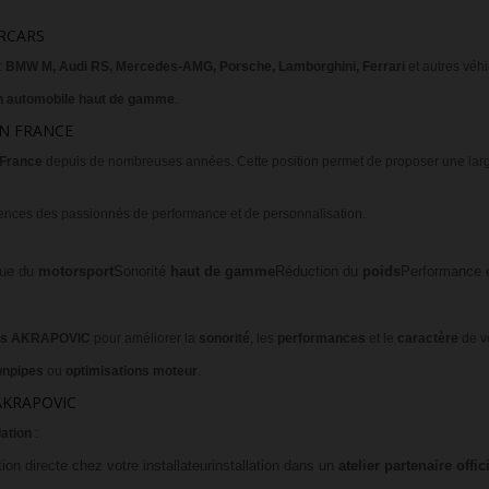
ERCARS
:
BMW M, Audi RS, Mercedes-AMG, Porsche, Lamborghini, Ferrari
et autres véh
n automobile haut de gamme
.
EN FRANCE
 France
depuis de nombreuses années. Cette position permet de proposer une lar
gences des passionnés de performance et de personnalisation.
sue du
motorsport
Sonorité
haut de gamme
Réduction du
poids
Performance e
ts
AKRAPOVIC
pour améliorer la
sonorité
, les
performances
et le
caractère
de vo
npipes
ou
optimisations moteur
.
AKRAPOVIC
lation
:
ion directe chez votre installateur
installation dans un
atelier partenaire offic