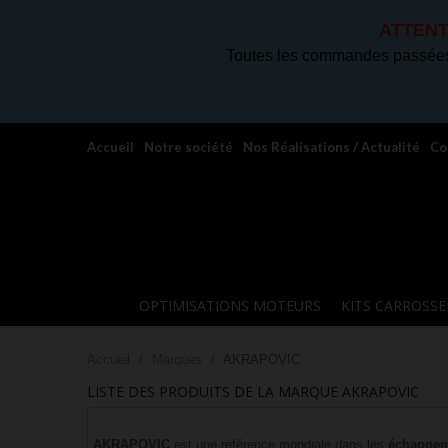
ATTENT
Toutes les commandes passées 
Accueil
Notre société
Nos Réalisations / Actualité
Co
OPTIMISATIONS MOTEURS
KITS CARROSSE
Accueil
Marques
AKRAPOVIC
LISTE DES PRODUITS DE LA MARQUE AKRAPOVIC
AKRAPOVIC
est une référence mondiale dans les
échappem