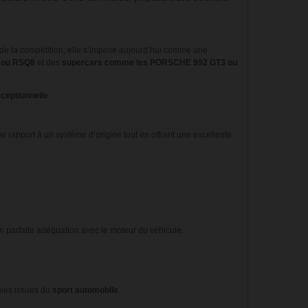
de la compétition, elle s’impose aujourd’hui comme une
 ou RSQ8
et des
supercars comme les PORSCHE 992 GT3 ou
xceptionnelle
.
ar rapport à un système d’origine tout en offrant une excellente
n parfaite adéquation avec le moteur du véhicule.
gies issues du
sport automobile
.