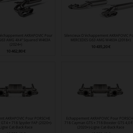
D'échappement AKRAPOVIC Pour
Silencieux D'échappement AKRAPOVIC P
G63 AMG 4X4² Squared W463A
MERCEDES G63 AMG W463A (2018+)
(2024+)
10 435,20 €
Prix
10 462,80 €
Prix


Aperçu rapide
Aperçu rapide
nt AKRAPOVIC Pour PORSCHE
Echappement AKRAPOVIC Pour PORSC
GT4 + 718 Spyder FAP (2020+)-
718 Cayman GTS + 718 Boxster GTS 4,0 
Ligne Cat-Back Race
(2020+)-Ligne Cat-Back Race