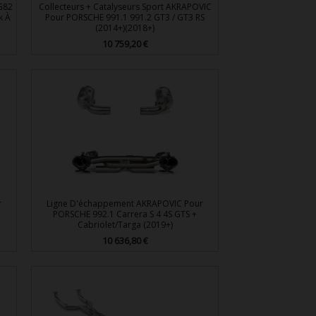
G82
Collecteurs + Catalyseurs Sport AKRAPOVIC
k À
Pour PORSCHE 991.1 991.2 GT3 / GT3 RS
(2014+)(2018+)
10 759,20 €
Prix

Aperçu rapide
r
Ligne D'échappement AKRAPOVIC Pour
PORSCHE 992.1 Carrera S 4 4S GTS +
Cabriolet/Targa (2019+)
10 636,80 €
Prix

Aperçu rapide