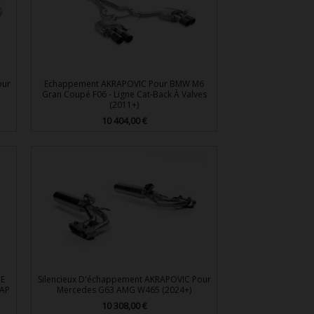
our
Echappement AKRAPOVIC Pour BMW M6
Gran Coupé F06 - Ligne Cat-Back À Valves
(2011+)
10 404,00 €
Prix

Aperçu rapide
HE
Silencieux D'échappement AKRAPOVIC Pour
FAP
Mercedes G63 AMG W465 (2024+)
10 308,00 €
Prix