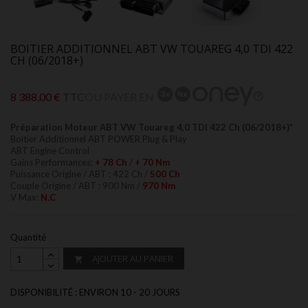
BOITIER ADDITIONNEL ABT VW TOUAREG 4,0 TDI 422
CH (06/2018+)
8 388,00 €
TTC
OU PAYER EN
Préparation Moteur ABT VW Touareg 4,0 TDI 422 Ch (06/2018+)*
Boitier Additionnel ABT POWER Plug & Play
ABT Engine Control
Gains Performances:
+ 78 Ch
/
+ 70 Nm
Puissance Origine / ABT : 422 Ch /
500 Ch
Couple Origine / ABT : 900 Nm /
970 Nm
V Max:
N.C
Quantité
AJOUTER AU PANIER

DISPONIBILITÉ : ENVIRON 10 - 20 JOURS