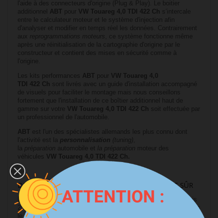
l'aide à des connecteurs d'origine (Plug & Play). Le boitier
additionnel
ABT
pour
VW Touareg 4,0 TDI 422 Ch
s’intercale
entre le calculateur moteur et le système d'injection afin
d'analyser et modifier en temps réel les données. Contrairement
aux
reprogrammations moteurs
, ce système fonctionne même
après une réinitialisation de la cartographie d'origine par le
constructeur et contient des mises en sécurité comme à
l'origine.
Les kits performances
ABT
pour
VW Touareg 4,0
TDI 422 Ch
sont livrés avec un guide d'installation accompagné
de visuels pour faciliter le montage mais
nous
conseillons
fortement que l'installation
de ce boîtier additionnel haut de
gamme sur votre
VW Touareg 4,0 TDI 422 Ch
soit effectuée par
un professionnel de l'automobile
.
ABT
est l'un des spécialistes allemands les plus connu dont
l'activité est la
personnalisation
(
tuning
)
,
la
préparation
automobile et
la préparation
moteur des
véhicules
VW Touareg 4,0 TDI 422 Ch
.
DES KITS PERFORMANCES ABT PERFORMANT ET SÛR
ATTENTION :
Le département Développement du tuner ABT développe depuis
25 ans des préparations moteurs pour
AUDI
qui se montent dans
le respect des normes et tolérances moteurs du constructeur.