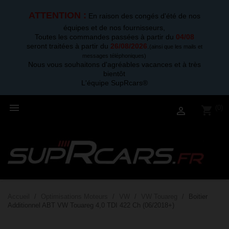
ATTENTION :
En raison des congés d'été de nos
équipes et de nos fournisseurs,
Toutes les commandes passées à partir du
04/08
seront traitées à partir du
26/08/2026
.
(ainsi que les mails et
messages téléphoniques)
Nous vous souhaitons d'agréables vacances et à très
bientôt
L'équipe SupRcars®

(0)
shopping_cart

Accueil
Optimisations Moteurs
VW
VW Touareg
Boitier
Additionnel ABT VW Touareg 4,0 TDI 422 Ch (06/2018+)