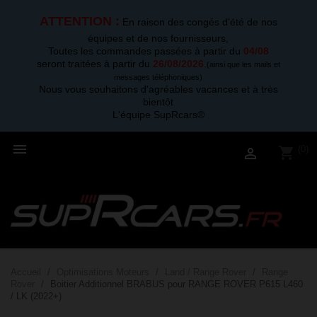
ATTENTION :
En raison des congés d'été de nos
équipes et de nos fournisseurs,
Toutes les commandes passées à partir du
04/08
seront traitées à partir du
26/08/2026
.
(ainsi que les mails et
messages téléphoniques)
Nous vous souhaitons d'agréables vacances et à très
bientôt
L'équipe SupRcars®

(0)
shopping_cart

Accueil
Optimisations Moteurs
Land / Range Rover
Range
Rover
Boitier Additionnel BRABUS pour RANGE ROVER P615 L460
/ LK (2022+)