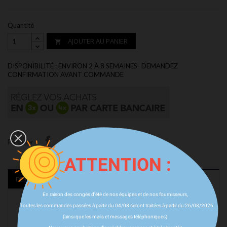
Quantité
AJOUTER AU PANIER

DISPONIBILITÉ : ENVIRON 2 À 8 SEMAINES- DEMANDEZ
CONFIRMATION AVANT COMMANDE
Partager
ATTENTION :
DESCRIPTION
DÉTAILS DU PRODUIT
En raison des congés d'été de nos équipes et de nos fournisseurs,
Toutes les commandes passées à partir du 04/08 seront traitées à partir du 26/08/2026
(ainsi que les mails et messages téléphoniques)
BRABUS
est un tuner allemand dont l'activité est