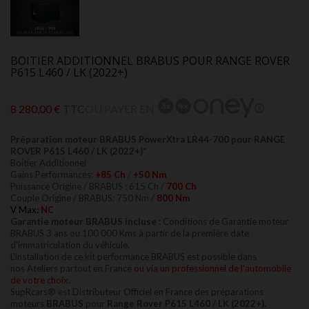
BOITIER ADDITIONNEL BRABUS POUR RANGE ROVER
P615 L460 / LK (2022+)
8 280,00 €
TTC
OU PAYER EN
Préparation moteur
BRABUS PowerXtra LR44-700 pour RANGE
ROVER P615 L460 / LK (2022+)*
Boitier Additionnel
Gains Performances:
+85 Ch
/
+50
Nm
Puissance Origine / BRABUS : 615 Ch /
700 Ch
Couple Origine / BRABUS: 750 Nm /
800 Nm
V Max:
NC
Garantie moteur BRABUS incluse :
Conditions de Garantie moteur
BRABUS 3 ans ou 100 000 Kms à partir de la première date
d'immatriculation du véhicule.
L'installation
de ce kit performance BRABUS est possible dans
nos
Ateliers partout en France
ou via un professionnel de l'automobile
de votre choix
.
SupRcars® est Distributeur Officiel en France des préparations
moteurs
BRABUS
pour
Range Rover P615 L460 / LK (2022+).