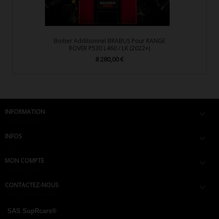
Boitier Additionnel BRABUS Pour RANGE
ROVER P530 L460 / LK (2022+)
8 280,00 €
Prix
INFORMATION

INFOS

MON COMPTE

CONTACTEZ-NOUS

SAS SupRcars®