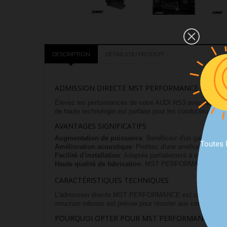
DESCRIPTION
DÉTAILS DU PRODUIT
ADMISSION DIRECTE MST PERFORMANCE POUR AUDI 
Élevez les performances de votre AUDI RS3 avec l'
admis
de haute technologie est parfaite pour les conducteurs dés
AVANTAGES SIGNIFICATIFS
Augmentation de puissance
: Bénéficiez d'un gain immédi
Toutes 
Amélioration acoustique
: Profitez d'une amélioration not
Facilité d'installation
: Adaptée parfaitement à votre AUD
Haute qualité de fabrication
: MST PERFORMANCE utilise de
CARACTÉRISTIQUES TECHNIQUES
L'admission directe MST PERFORMANCE est conçue avec des m
structure robuste est prévue pour résister aux conditions d
POURQUOI OPTER POUR MST PERFORMANCE ?