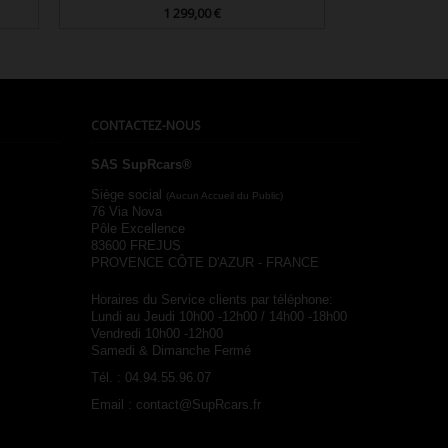
1 299,00 €
Prix

Aperçu rapide
CONTACTEZ-NOUS
SAS SupRcars®
Siège social
(Aucun Accueil du Public)
76 Via Nova
Pôle Excellence
83600 FREJUS
PROVENCE CÔTE D'AZUR - FRANCE
Horaires du Service clients par téléphone:
Lundi au Jeudi 10h00 -12h00 / 14h00 -18h00
Vendredi 10h00 -12h00
Samedi & Dimanche Fermé
Tél. :
04.94.55.96.07
Email :
contact@SupRcars.fr