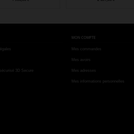


Aperçu rapide
Aperçu rapide
MON COMPTE
légales
Mes commandes
Mes avoirs
sécurisé 3D Secure
Mes adresses
Mes informations personnelles