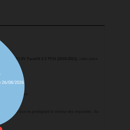
le
AUDI RS3 8V Facelift 2.5 TFSI (2018-2021)
, cette pièce
,
u 26/08/2026
e.
 exceptionnelles.
 flux d'air tout en protégeant le moteur des impuretés. Sa