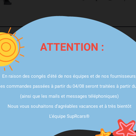
ATTENTION :
RS3 8V FACELIFT 2.5 TFSI (2018-2021)
sion directe MST PERFORMANCE
. Spécialement développée pour le modè
irant maximiser la capacité de leur véhicule.
En raison des congés d'été de nos équipes et de nos fournisseurs
at en puissance et en couple grâce à une meilleure circulation de l'air.
les commandes passées à partir du 04/08 seront traitées à partir d
able de la sonorité de votre moteur, rendant chaque accélération plus gratifiant
I RS3, cette admission se monte facilement, sans modifications complexes.
(ainsi que les mails et messages téléphoniques)
s matériaux de premier choix, assurant ainsi une fiabilité et une durabilité
Nous vous souhaitons d'agréables vacances et à très bientôt
L'équipe SupRcars®
atériaux de haute qualité, intégrant un filtre à air avancé qui optimise le
e conduite les plus intenses.