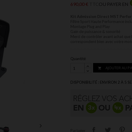
690,00 €
TTC
OU PAYER EN
Kit Admission Direct MST Perfor
Filtre Sport Haute Performance incl
Montage Plug and Play
Gain de puissance &
sonorité
Merci de contrôler avant achat que 
correspondent bien avec votre mot
Quantité
AJOUTER AU PA

DISPONIBILITÉ : ENVIRON 2 À 5 S

Partager