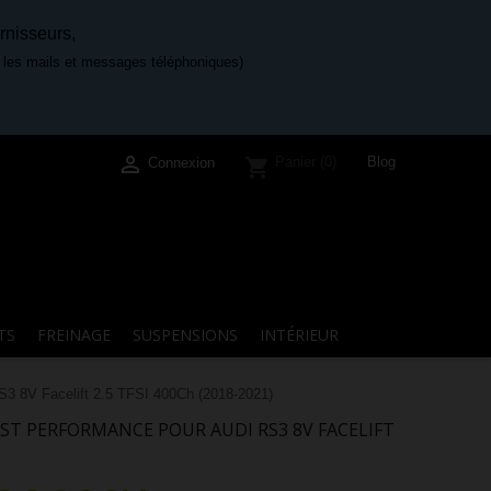
rnisseurs,
e les mails et messages téléphoniques)

Blog
Panier
(0)
shopping_cart
Connexion
TS
FREINAGE
SUSPENSIONS
INTÉRIEUR
3 8V Facelift 2.5 TFSI 400Ch (2018-2021)
ST PERFORMANCE POUR AUDI RS3 8V FACELIFT