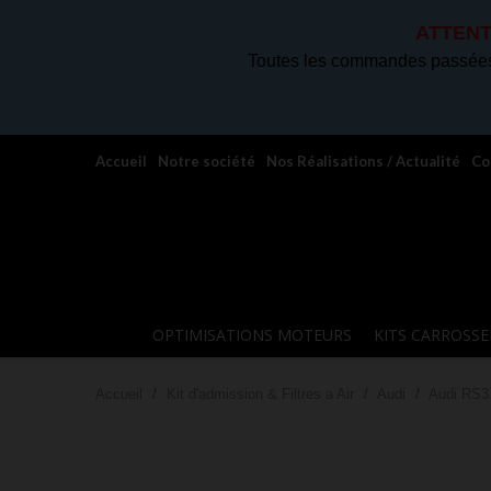
ATTENT
Toutes les commandes passées 
Accueil
Notre société
Nos Réalisations / Actualité
Co
OPTIMISATIONS MOTEURS
KITS CARROSSE
Accueil
Kit d'admission & Filtres a Air
Audi
Audi RS3