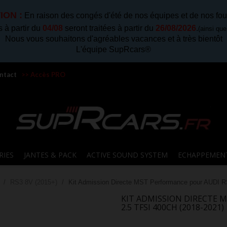
ION :
En raison des congés d'été de nos équipes et de nos fou
à partir du
04/08
seront traitées à partir du
26/08/2026
.
(ainsi qu
Nous vous souhaitons d'agréables vacances et à très bientôt
L'équipe SupRcars®
ntact
>> Accès PRO
RIES
JANTES & PACK
ACTIVE SOUND SYSTEM
ECHAPPEMEN
RS3 8V (2015+)
Kit Admission Directe MST Performance pour AUDI RS
KIT ADMISSION DIRECTE M
2.5 TFSI 400CH (2018-2021)