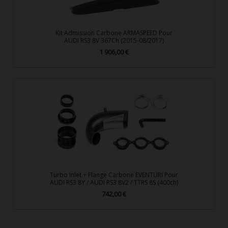
Kit Admission Carbone ARMASPEED Pour
AUDI RS3 8V 367Ch (2015-08/2017)
1 906,00 €
Prix
Turbo Inlet + Flange Carbone EVENTURI Pour
AUDI RS3 8Y / AUDI RS3 8V2 / TTRS 8S (400ch)
742,00 €
Prix