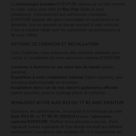
La
technologie brevetée
EVENTURI repose sur un filtre inversé
en cône, conçu pour offrir un
flux d’air
fluide et sans
turbulences. Contrairement aux admissions classiques,
EVENTURI garantit des gains mesurables en puissance et en
durabilité, tout en ajoutant un design exclusif à votre véhicule.
C’est la solution idéale pour les passionnés de performance et
de style raffiné.
OPTIONS DE LIVRAISON ET INSTALLATION
Chez SupRcars, nous proposons des solutions adaptées pour
l’achat et l’installation de votre admission carbone EVENTURI :
Livraison à domicile ou sur votre lieu de travail
(option
payante).
Expédition à votre installateur habituel
(option payante), pour
une pose professionnelle et sécurisée.
Installation dans l’un de nos ateliers partenaires officiels
(option payante), pour un montage précis et conforme.
REHAUSSEZ VOTRE AUDI RS3 OU TT RS AVEC EVENTURI
Optimisez les performances, la sonorité et l’esthétique de votre
Audi RS3 8V
ou
TT RS 8S (09/2017+)
avec l’
admission
carbone EVENTURI
. Profitez d’une puissance accrue, d’une
signature sonore captivante et d’un design exclusif qui reflètent
parfaitement l’excellence des modèles RS. Cet équipement est