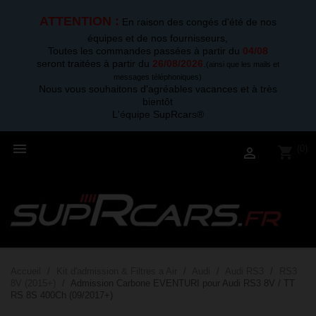
ATTENTION :
En raison des congés d'été de nos
équipes et de nos fournisseurs,
Toutes les commandes passées à partir du
04/08
seront traitées à partir du
26/08/2026
.
(ainsi que les mails et
messages téléphoniques)
Nous vous souhaitons d'agréables vacances et à très
bientôt
L'équipe SupRcars®

(0)
shopping_cart

Accueil
Kit d'admission & Filtres a Air
Audi
Audi RS3
RS3
8V (2015+)
Admission Carbone EVENTURI pour Audi RS3 8V / TT
RS 8S 400Ch (09/2017+)