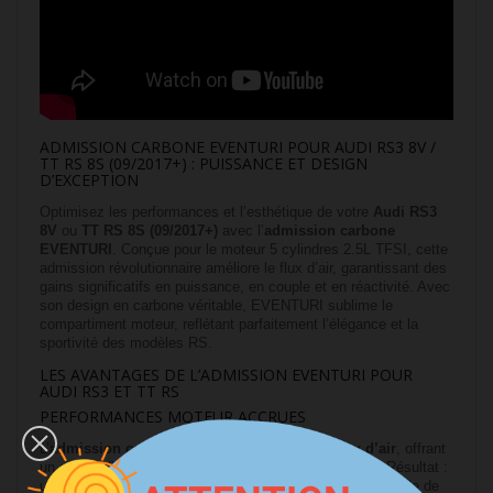
ADMISSION CARBONE EVENTURI POUR AUDI RS3 8V /
TT RS 8S (09/2017+) : PUISSANCE ET DESIGN
D’EXCEPTION
Optimisez les performances et l’esthétique de votre
Audi RS3
8V
ou
TT RS 8S (09/2017+)
avec l’
admission carbone
EVENTURI
. Conçue pour le moteur 5 cylindres 2.5L TFSI, cette
admission révolutionnaire améliore le flux d’air, garantissant des
gains significatifs en puissance, en couple et en réactivité. Avec
son design en carbone véritable, EVENTURI sublime le
compartiment moteur, reflétant parfaitement l’élégance et la
sportivité des modèles RS.
LES AVANTAGES DE L’ADMISSION EVENTURI POUR
AUDI RS3 ET TT RS
PERFORMANCES MOTEUR ACCRUES
L’
admission carbone EVENTURI
optimise le
flux d’air
, offrant
un apport d’air frais et dense vers le moteur 2.5 TFSI. Résultat :
une combustion plus efficace, une augmentation mesurable de