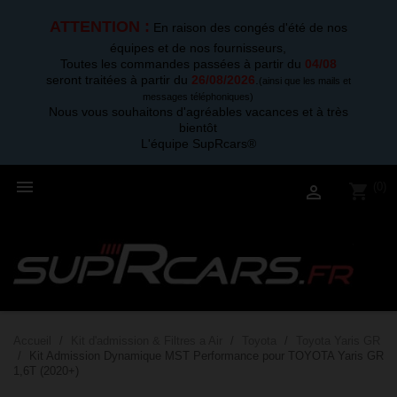
ATTENTION :
En raison des congés d'été de nos
équipes et de nos fournisseurs,
Toutes les commandes passées à partir du
04/08
seront traitées à partir du
26/08/2026
.
(ainsi que les mails et
messages téléphoniques)
Nous vous souhaitons d'agréables vacances et à très
bientôt
L'équipe SupRcars®

(0)
shopping_cart

Accueil
Kit d'admission & Filtres a Air
Toyota
Toyota Yaris GR
Kit Admission Dynamique MST Performance pour TOYOTA Yaris GR
1,6T (2020+)