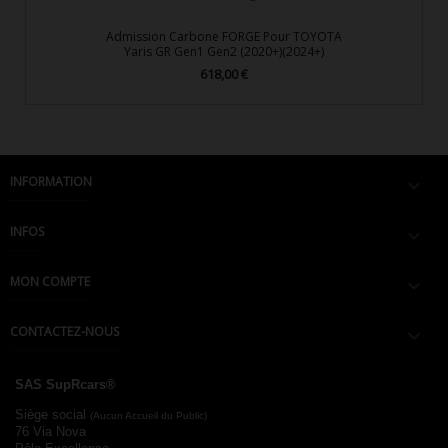
Admission Carbone FORGE Pour TOYOTA
Yaris GR Gen1 Gen2 (2020+)(2024+)
618,00 €
Prix
INFORMATION

INFOS

MON COMPTE

CONTACTEZ-NOUS

SAS SupRcars®
Siège social
(Aucun Accueil du Public)
76 Via Nova