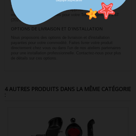
L'équipe SupRcars®
admissions dynamiques. En optant pour cette marque, vous
choisissez une solution testée et approuvée pour offrir les
meilleurs résultats possibles pour votre Toyota Yaris GR 1.6T
(2020+).
OPTIONS DE LIVRAISON ET D'INSTALLATION
Nous proposons des options de livraison et d'installation
payantes pour votre commodité. Faites livrer votre produit
directement chez vous ou dans l'un de nos ateliers partenaires
pour une installation professionnelle. Contactez-nous pour plus
de détails sur ces options.
4 AUTRES PRODUITS DANS LA MÊME CATÉGORIE
: