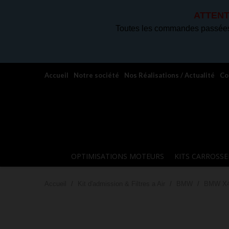
ATTENT
Toutes les commandes passées 
Accueil
Notre société
Nos Réalisations / Actualité
Co
OPTIMISATIONS MOTEURS
KITS CARROSSE
Accueil
Kit d'admission & Filtres a Air
BMW
BMW X