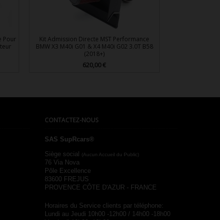
e Pour
Kit Admission Directe MST Performance
teur
BMW X3 M40i G01 & X4 M40i G02 3.0T B58
(2018+)
620,00 €
Prix

Aperçu rapide
CONTACTEZ-NOUS
SAS SupRcars®
Siège social
(Aucun Accueil du Public)
76 Via Nova
Pôle Excellence
83600 FREJUS
PROVENCE CÔTE D'AZUR - FRANCE
Horaires du Service clients par téléphone:
Lundi au Jeudi 10h00 -12h00 / 14h00 -18h00