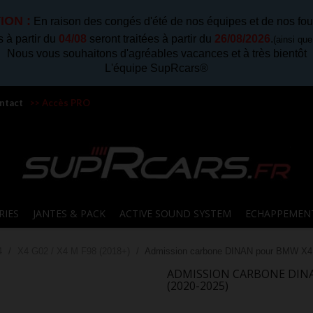
ION :
En raison des congés d'été de nos équipes et de nos fou
à partir du
04/08
seront traitées à partir du
26/08/2026
.
(ainsi qu
Nous vous souhaitons d'agréables vacances et à très bientôt
L'équipe SupRcars®
ntact
>> Accès PRO
RIES
JANTES & PACK
ACTIVE SOUND SYSTEM
ECHAPPEMEN
4
X4 G02 / X4 M F98 (2018+)
Admission carbone DINAN pour BMW X4 
ADMISSION CARBONE DINAN
(2020-2025)