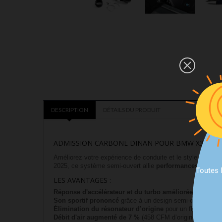
DESCRIPTION
DÉTAILS DU PRODUIT
ADMISSION CARBONE DINAN POUR BMW X3/X4 M40
Améliorez votre expérience de conduite et le style sous 
2025, ce système semi-ouvert allie
performances accrue
Toutes 
LES AVANTAGES :
Réponse d'accélérateur et du turbo améliorée
pour une 
Son sportif prononcé
grâce à un design semi-ouvert et d
Élimination du résonateur d’origine
pour un flux d’air pl
Débit d'air augmenté de 7 %
(458 CFM d’origine vs 589