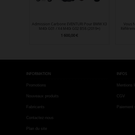
Admission Carbone EVENTURI Pour BMW X3
Vous N
M40i G01 / X4 M40i G02 B58 (2019+)
Référen
1 600,00 €
Prix

Aperçu rapide
INFORMATION
INFOS
Promotions
Mentions 
Nouveaux produits
CGV
Fabricants
Paiement 
Contactez-nous
Plan du site