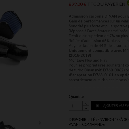
899,00 €
TTC
OU PAYER EN
Admission carbone DINAN pour 
Gain de performances
sur un véhic
Sonorité plus forte et plus sportive
Réponse à l’accélérateur améliorée.
Débit d’air supérieur de 7% ou plus 
Boîtier d’admission 66% plus volumi
Augmentation de 44% de la surface du
Uniquement compatible avec M
4
(2018-2019)
Montage Plug and Play
Pour les propriétaires souhaitant c
de turbo Dinan
(réf. D760-0062)
po
d'adaptation D763-0101 en optio
raccordement au turbo est impossible
Quantité
AJOUTER AU PA

DISPONIBILITÉ : ENVIRON 10 À

AVANT COMMANDE