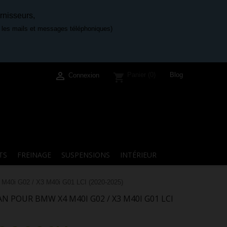
rnisseurs,
e les mails et messages téléphoniques)

Blog
Panier
(0)
shopping_cart
Connexion
TS
FREINAGE
SUSPENSIONS
INTÉRIEUR
M40i G02 / X3 M40i G01 LCI (2020-2025)
 POUR BMW X4 M40I G02 / X3 M40I G01 LCI