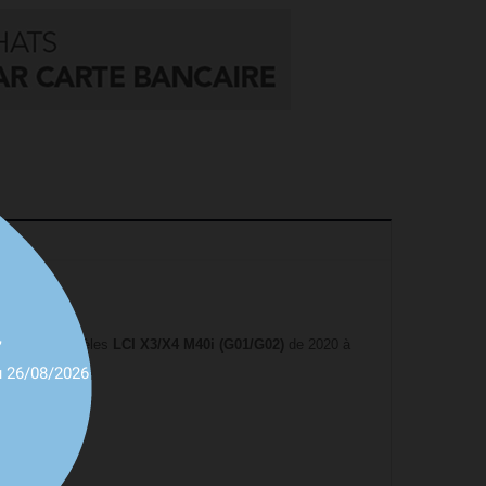
,
pour les modèles
LCI X3/X4 M40i (G01/G02)
de 2020 à
u 26/08/2026