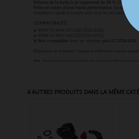
Volume de la boîte à air augmenté de 66 %
(150 in³ d’or
Filtre en coton plissé haute performance
, lavable et réu
Installation rapide et simple avec tous les accessoires né
COMPATIBILITÉ :
✔️ BMW X3 M40i G01
LCI
(2020-2025)
✔️ BMW X4 M40i G02
LCI
(2020-2025)
❌
Non compatible
avec les modèles
pré-LCI 2018-2019
Ressentez et entendez chaque accélération comme jamais a
Note :
Produit uniquement compatible avec les moteurs B58 équipant les 
4 AUTRES PRODUITS DANS LA MÊME CATÉ