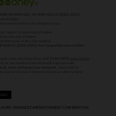
BMW X4 M40i G02 / X3 M40i G01 LCI (2020-2025)
ule d'origine.
 pour une expérience de conduite accrue.
par rapport à l’admission d’origine.
neux que celui d’origine.
 filtre pour un flux d’air optimal.
0i B58 LCI (2020-2025), non compatible avec modèle
oupler cette admission Dinan
(réf. D760-0075)
avec l’entrée
ur un son maximal, il est impératif d'ajouter le
kit
n (€, nous contacter) sur demande
. Sans ce kit, le
, que ce soit avec l’admission Dinan ou celle d’origine.
NIER
 30 JOURS- DEMANDEZ IMPÉRATIVEMENT CONFIRMATION