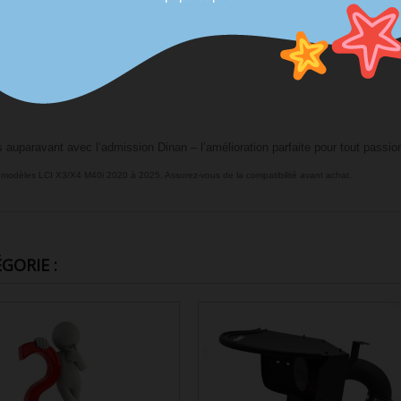
igine vs 250 in³ Dinan)
tilisable (+44 % de surface filtrante)
cessaires inclus
uparavant avec l’admission Dinan – l’amélioration parfaite pour tout passi
modèles LCI X3/X4 M40i 2020 à 2025. Assurez-vous de la compatibilité avant achat.
GORIE :