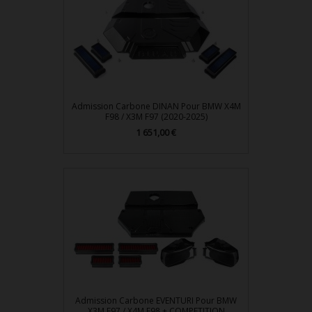
Admission Carbone DINAN Pour BMW X4M
F98 / X3M F97 (2020-2025)
Prix
1 651,00 €
Admission Carbone EVENTURI Pour BMW
X3M F97 / X4M F98 + COMPETITION