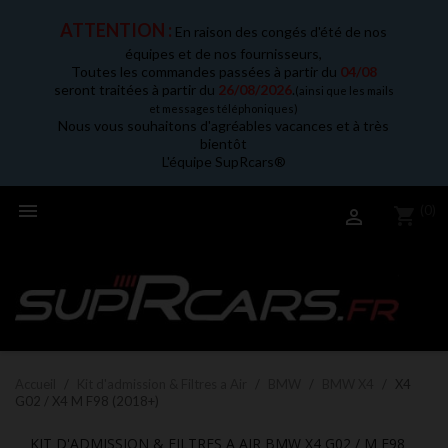
ATTENTION :
En raison des congés d'été de nos
équipes et de nos fournisseurs,
Toutes les commandes passées à partir du
04/08
seront traitées à partir du
26/08/2026
.
(ainsi que les mails
et messages téléphoniques)
Nous vous souhaitons d'agréables vacances et à très
bientôt
L'équipe SupRcars®

(0)
shopping_cart

Accueil
Kit d'admission & Filtres a Air
BMW
BMW X4
X4
G02 / X4 M F98 (2018+)
KIT D'ADMISSION & FILTRES A AIR BMW X4 G02 / M F98