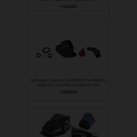
Prix
1 600,00 €
Admission Carbone EVENTURI Pour BMW X3
M40i G01 / X4 M40i G02 B58 (2019+)
Prix
1 600,00 €