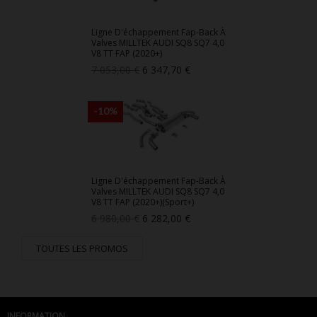
Ligne D'échappement Fap-Back À
Valves MILLTEK AUDI SQ8 SQ7 4,0
V8 TT FAP (2020+)
Prix
Prix
7 053,00 €
6 347,70 €
de
base
-10%
Ligne D'échappement Fap-Back À
Valves MILLTEK AUDI SQ8 SQ7 4,0
V8 TT FAP (2020+)(Sport+)
Prix
Prix
6 980,00 €
6 282,00 €
de
base
TOUTES LES PROMOS
INFORMATION