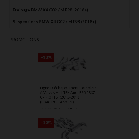
Freinage BMW X4 G02 / M F98 (2018+)
Suspensions BMW X4 G02 / M F98 (2018+)
PROMOTIONS
-10%
Ligne D'échappement Complète
À Valves MILLTEK Audi RS6 / RS7
C7 4,0 TFSI (2013-2018)
(Road+/Cata Sport))
Prix
Prix
7 478,00 €
6 730,20 €
de
base
-10%