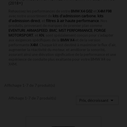
(2018+)
BMW X4 G02
X4M F98
Rehaussez les performances de votre
et
kits d'admission carbone
kits
avec notre assortiment de
,
d'admission direct
filtres à air haute performance
, et
. Nos
produits, provenant de marques de premier plan comme
EVENTURI
ARMASPEED
BMC
MST PERFORMANCE
FORGE
,
,
,
,
MOTORSPORT
KN
, et
, sont spécialement conçus pour s'adapter
BMW X4
aux exigences spécifiques de la
et de la version
X4M
performante
. Chaque kit est destiné à maximiser le flux d'air,
augmenter la réactivité du moteur, et améliorer la sonorité,
assurant ainsi une élévation significative de la performance et une
expérience de conduite plus exaltante pour votre BMW X4 ou
X4M.
Affichage 1-7 de 7 produit(s)
Affichage 1-7 de 7 produit(s)

Prix, décroissant