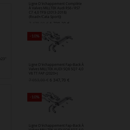
Ligne D'échappement Complète
À Valves MILLTEK Audi RS6 / RS7
C7 4,0 TFSI (2013-2018)
(Road+/Cata Sport))
Prix
Prix
7 478,00 €
6 730,20 €
de
base
-10%
x23"
Ligne D'échappement Fap-Back À
Valves MILLTEK AUDI SQ8 SQ7 4,0
V8 TT FAP (2020+)
Prix
Prix
7 053,00 €
6 347,70 €
de
base
-10%
Ligne D'échappement Fap-Back À
Valves MILLTEK AUDI SQ8 SQ7 4,0