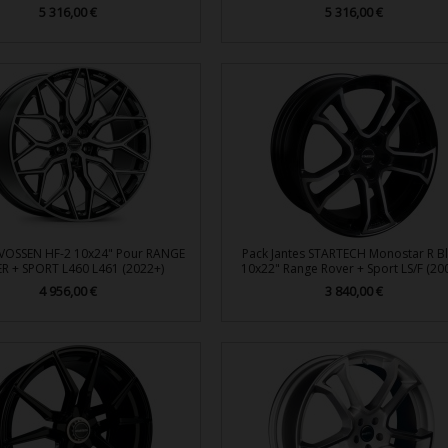
Prix
5 316,00 €
Prix
5 316,00 €


Aperçu rapide
Aperçu rapide
s VOSSEN HF-2 10x24" Pour RANGE
Pack Jantes STARTECH Monostar R B
R + SPORT L460 L461 (2022+)
10x22" Range Rover + Sport LS/F (20
Prix
4 956,00 €
Prix
3 840,00 €


Aperçu rapide
Aperçu rapide