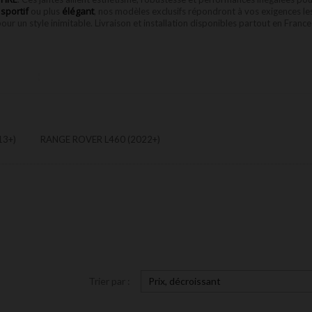
sportif
élégant
s
ou plus
, nos modèles exclusifs répondront à vos exigences le
our un style inimitable. Livraison et installation disponibles partout en France
13+)
RANGE ROVER L460 (2022+)
Trier par :
Prix, décroissant