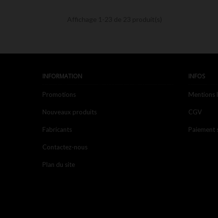

Aperçu rapide
Affichage 1-23 de 23 produit(s)
INFORMATION
INFOS
Promotions
Mentions 
Nouveaux produits
CGV
Fabricants
Paiement 
Contactez-nous
Plan du site