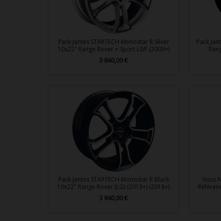
Pack Jantes STARTECH Monostar R Silver
Pack Jan
10x22" Range Rover + Sport LS/F (2009+)
Rang
Prix
3 840,00 €

Aperçu rapide
Pack Jantes STARTECH Monostar R Black
Vous N
10x22" Range Rover (LG) (2013+) (2018+)
Référen
Prix
3 840,00 €