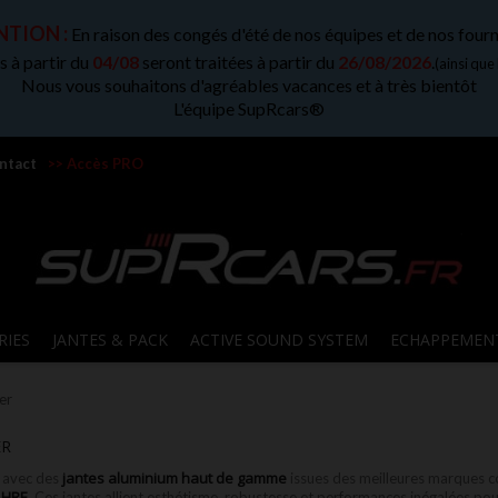
TION :
En raison des congés d'été de nos équipes et de nos fourn
 à partir du
04/08
seront traitées à partir du
26/08/2026
.
(ainsi que
Nous vous souhaitons d'agréables vacances et à très bientôt
L'équipe SupRcars®
ntact
>> Accès PRO
RIES
JANTES & PACK
ACTIVE SOUND SYSTEM
ECHAPPEMEN
er
ER
jantes aluminium haut de gamme
avec des
issues des meilleures marques
HRE
t
. Ces jantes allient esthétisme, robustesse et performances inégalées po