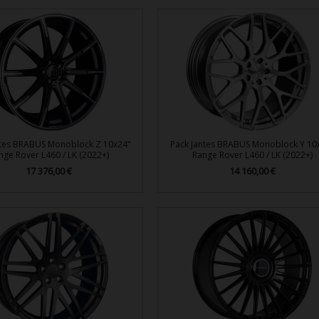
ntes BRABUS Monoblock Z 10x24"
Pack Jantes BRABUS Monoblock Y 10
nge Rover L460 / LK (2022+)
Range Rover L460 / LK (2022+)
Prix
17 376,00 €
Prix
14 160,00 €


Aperçu rapide
Aperçu rapide