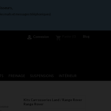
isseurs,
 les mails et messages téléphoniques)

Blog
Panier
(0)
Connexion
shopping_cart
TS
FREINAGE
SUSPENSIONS
INTÉRIEUR
Kits Carrosseries Land / Range Rover
Range Rover
 comme
ur