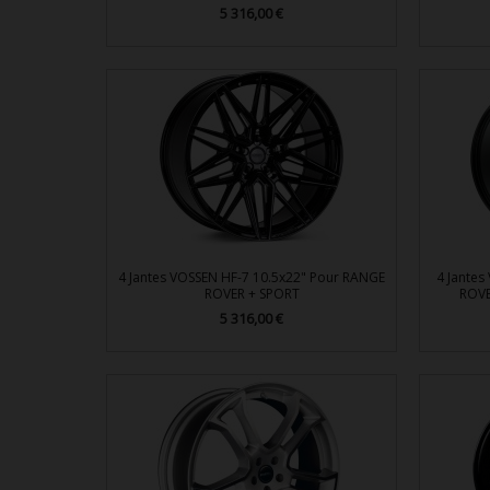
Prix
5 316,00 €

Aperçu rapide
4 Jantes VOSSEN HF-7 10.5x22" Pour RANGE
4 Jante
ROVER + SPORT
ROVE
Prix
5 316,00 €

Aperçu rapide