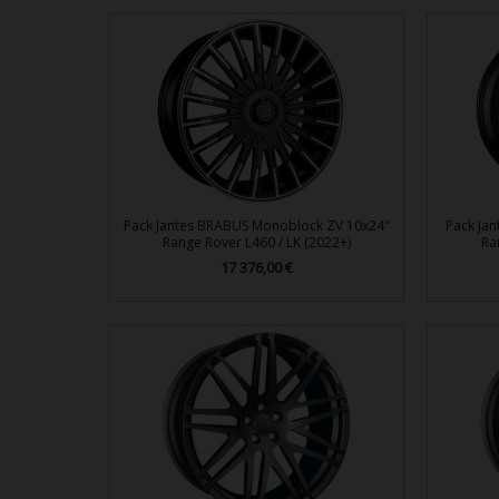
Pack Jantes BRABUS Monoblock ZV 10x24"
Pack Ja
Range Rover L460 / LK (2022+)
Ra
Prix
17 376,00 €

Aperçu rapide