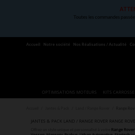
ATTEN
Toutes les commandes passées
Accueil
Notre société
Nos Réalisations / Actualité
Co
OPTIMISATIONS MOTEURS
KITS CARROSSE
Accueil
Jantes & Pack
Land / Range Rover
Range Rov
JANTES & PACK LAND / RANGE ROVER RANGE ROV
Range Rover
Offrez un style unique et personnalisé à votre
Vossen
Mansory
Brabus
Urban Automotive
Startech
,
,
,
,
e