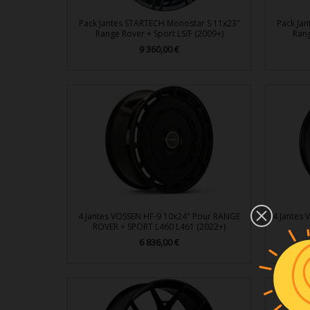
Pack Jantes STARTECH Monostar S 11x23"
Pack Ja
Range Rover + Sport LS/F (2009+)
Rang
Prix
9 360,00 €

Aperçu rapide
4 Jantes VOSSEN HF-9 10x24" Pour RANGE
4 Jantes
ROVER + SPORT L460 L461 (2022+)
Prix
6 836,00 €

Aperçu rapide