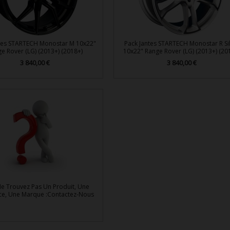
tes STARTECH Monostar M 10x22"
Pack Jantes STARTECH Monostar R Si
e Rover (LG) (2013+) (2018+)
10x22" Range Rover (LG) (2013+) (20
Prix
3 840,00 €
Prix
3 840,00 €


Aperçu rapide
Aperçu rapide
e Trouvez Pas Un Produit, Une
ce, Une Marque :Contactez-Nous