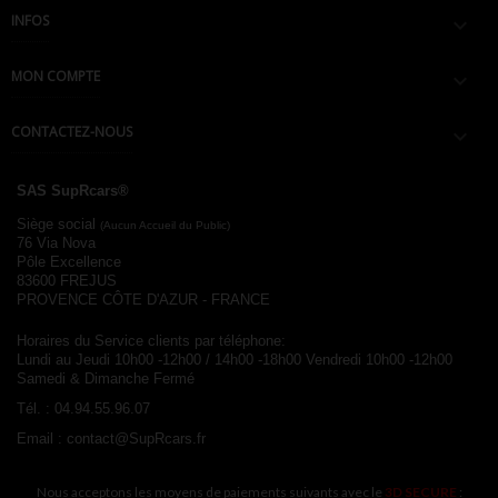
INFOS

MON COMPTE

CONTACTEZ-NOUS

SAS SupRcars®
Siège social
(Aucun Accueil du Public)
76 Via Nova
Pôle Excellence
83600 FREJUS
PROVENCE CÔTE D'AZUR - FRANCE
Horaires du Service clients par téléphone:
Lundi au Jeudi 10h00 -12h00 / 14h00 -18h00
Vendredi 10h00 -12h00
Samedi & Dimanche Fermé
Tél. :
04.94.55.96.07
Email :
contact@SupRcars.fr
Nous acceptons les moyens de paiements suivants avec le
3D SECURE
: