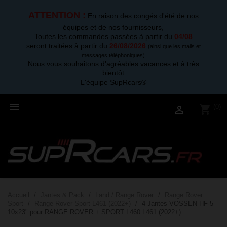
ATTENTION :
En raison des congés d'été de nos
équipes et de nos fournisseurs,
Toutes les commandes passées à partir du
04/08
seront traitées à partir du
26/08/2026
.
(ainsi que les mails et
messages téléphoniques)
Nous vous souhaitons d'agréables vacances et à très
bientôt
L'équipe SupRcars®

(0)
shopping_cart

Accueil
Jantes & Pack
Land / Range Rover
Range Rover
Sport
Range Rover Sport L461 (2022+)
4 Jantes VOSSEN HF-5
10x23" pour RANGE ROVER + SPORT L460 L461 (2022+)