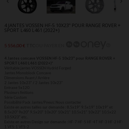


4 JANTES VOSSEN HF-5 10X23" POUR RANGE ROVER +
SPORT L460 L461 (2022+)
5 556,00 €
TTC
OU PAYER EN
4 Jantes concave VOSSEN HF-5 10x23" pour RANGE ROVER +
SPORT L460 L461 (2022+)*
Véritable jantes VOSSEN Hydrid Forged
Jantes Monoblock Concave
Dimensions Avant
/
Arrière
2 Jantes 10x23"
/
2 Jantes 10x23"
Entraxe 5x120
Plusieurs finitions
Série Custom
Possibilité Pack Jantes/Pneus: Nous contacter
Existe en autres tailles sur demande : 8.5x19" 9.5x19" 10x19" et
8.5x20" 9x20" 9.5x20" 10x20" 10x21" 10.5x21" 10x22" 10.5x22
10.5X23" etc..
Existe en autres Design sur demande : HF-7 HF-5 HF-4T HF-3 HF-2 HF-
1 VFS-1 VFS-2