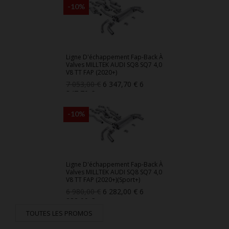
base
-10%
Ligne D'échappement Fap-Back À
Valves MILLTEK AUDI SQ8 SQ7 4,0
V8 TT FAP (2020+)
Prix
Prix
7 053,00 €
6 347,70 €
6
de
347,70 €
base
-10%
Ligne D'échappement Fap-Back À
Valves MILLTEK AUDI SQ8 SQ7 4,0
V8 TT FAP (2020+)(Sport+)
Prix
Prix
6 980,00 €
6 282,00 €
6
de
282,00 €
base
TOUTES LES PROMOS