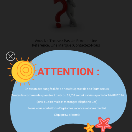
Vous Ne Trouvez Pas Un Produit, Une
Référence, Une Marque :Contactez-Nous
ATTENTION :
Affichage 1-3 de 3 produit(s)
En raison des congés d'été de nos équipes et de nos fournisseurs,

Retour en haut
Toutes les commandes passées à partir du 04/08 seront traitées à partir du 26/08/2026
(ainsi que les mails et messages téléphoniques)
Nous vous souhaitons d'agréables vacances et à très bientôt
Kits Carrosseries Land / Range Rover Range Rover
L'équipe SupRcars®
Jantes & Pack Land / Range Rover Range Rover