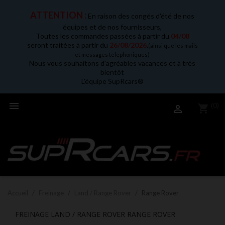
ATTENTION :
En raison des congés d'été de nos
équipes et de nos fournisseurs,
Toutes les commandes passées à partir du
04/08
seront traitées à partir du
26/08/2026
.
(ainsi que les mails
et messages téléphoniques)
Nous vous souhaitons d'agréables vacances et à très
bientôt
L'équipe SupRcars®

(0)
shopping_cart

Accueil
Freinage
Land / Range Rover
Range Rover
FREINAGE LAND / RANGE ROVER RANGE ROVER