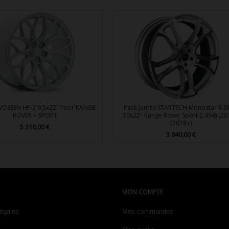
 VOSSEN HF-2 9.5x22" Pour RANGE
Pack Jantes STARTECH Monostar R Si
ROVER + SPORT
10x22" Range Rover Sport (L494) (20
(2018+)
5 316,00 €
Prix
3 840,00 €
Prix


Aperçu rapide
Aperçu rapide
MON COMPTE
légales
Mes commandes