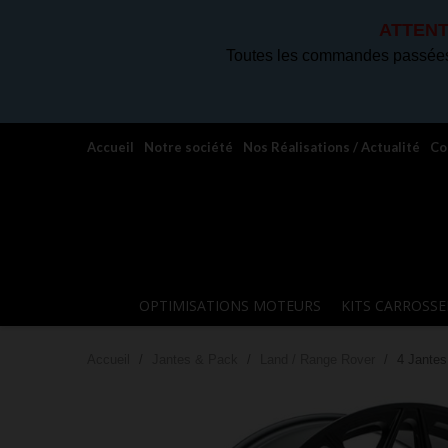
ATTENT
Toutes les commandes passées 
Accueil
Notre société
Nos Réalisations / Actualité
Co
OPTIMISATIONS MOTEURS
KITS CARROSSE
Accueil
Jantes & Pack
Land / Range Rover
4 Jante