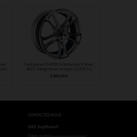
lver
Pack Jantes STARTECH Monostar R Silver
14+)
9x22" Range Rover Evoque LV (2011+)
3 600,00 €
Prix

Aperçu rapide
CONTACTEZ-NOUS
SAS SupRcars®
Siège social
(Aucun Accueil du Public)