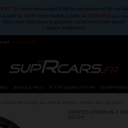
ION :
En raison des congés d'été de nos équipes et de nos fou
à partir du
04/08
seront traitées à partir du
26/08/2026
.
(ainsi qu
Nous vous souhaitons d'agréables vacances et à très bientôt
L'équipe SupRcars®
ntact
>> Accès PRO
RIES
JANTES & PACK
ACTIVE SOUND SYSTEM
ECHAPPEMEN
s VOSSEN HF-2 10x24" pour RANGE ROVER + SPORT L460 L461 (2022+)
4 JANTES VOSSEN HF-2 10
(2022+)