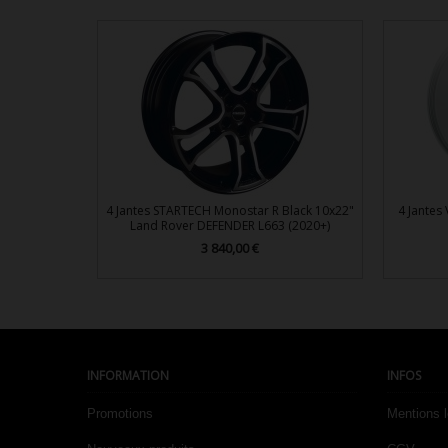
4 Jantes STARTECH Monostar R Black 10x22"
4 Jantes
Land Rover DEFENDER L663 (2020+)
3 840,00 €
Prix

Aperçu rapide
INFORMATION
INFOS
Promotions
Mentions 