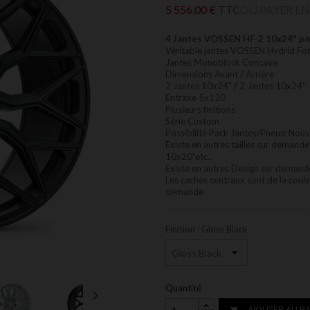
5 556,00 €
TTC
OU PAYER EN
4 Jantes VOSSEN HF-2 10x24" p
Véritable jantes VOSSEN Hydrid Fo
Jantes Monoblock Concave
Dimensions Avant
/
Arrière
2 Jantes 10x24"
/
2 Jantes 10x24"
Entraxe 5x120
Plusieurs finitions
Série Custom
Possibilité Pack Jantes/Pneus: Nous
Existe en autres tailles sur deman
10x20"etc..
Existe en autres Design sur deman
Les caches centraux sont de la couleu
demande
Finition : Gloss Black
Quantité

AJOUTER AU PA