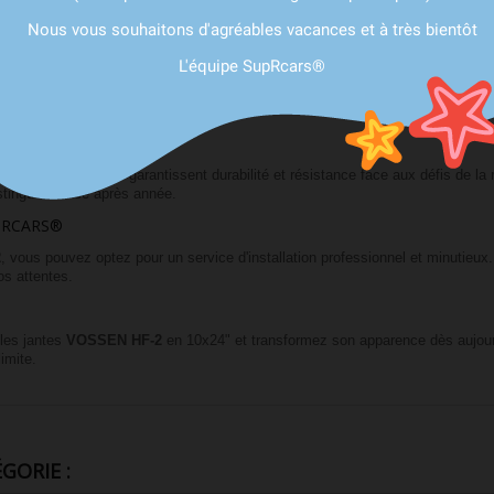
vant-gardiste, offrant à votre véhicule une apparence plus robuste et élégante
Nous vous souhaitons d'agréables vacances et à très bientôt
 une expérience à la fois fluide et dynamique.
L'équipe SupRcars®
2
en font le choix idéal pour tous les modèles de Range Rover et Range Rover S
ificités de votre véhicule.
antes
VOSSEN HF-2
garantissent durabilité et résistance face aux défis de la
stinguer année après année.
PRCARS®
2
, vous pouvez optez pour un service d'installation professionnel et minutieux
os attentes.
 les jantes
VOSSEN HF-2
en 10x24" et transformez son apparence dès aujour
imite.
GORIE :