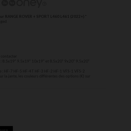
our RANGE ROVER + SPORT L460 L461 (2022+) *
rged
 contacter
de : 8.5x19" 9.5x19" 10x19" et 8.5x20" 9x20" 9.5x20"
de : HF-7 HF-5 HF-4T HF-3 HF-2 HF-1 VFS-1 VFS-2
r la jante, les couleurs différentes des options (€) sur
NIER