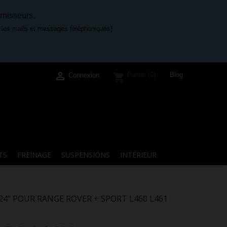
rnisseurs,
e les mails et messages téléphoniques)

Blog
Panier
(0)
shopping_cart
Connexion
TS
FREINAGE
SUSPENSIONS
INTÉRIEUR
X24" POUR RANGE ROVER + SPORT L460 L461