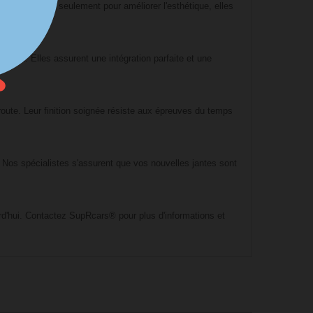
. Conçues non seulement pour améliorer l'esthétique, elles
port. Elles assurent une intégration parfaite et une
 route. Leur finition soignée résiste aux épreuves du temps
. Nos spécialistes s'assurent que vos nouvelles jantes sont
d'hui. Contactez SupRcars® pour plus d'informations et