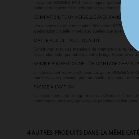
Les jantes
VOSSEN HF-2
se distinguent par leur design a
optimisent également la performance de conduite, assurant
COMPATIBILITÉ UNIVERSELLE AVEC RANGE ROVER
Les dimensions et la conception des jantes
VOSSEN HF-
amélioration visuelle immédiate, quelles que soient les spéc
MATÉRIAUX DE HAUTE QUALITÉ
Construites avec des matériaux de première qualité, les j
et des éléments, permettant à votre Range Rover de se di
SERVICE PROFESSIONNEL DE MONTAGE CHEZ SU
En choisissant SupRcars® pour vos jantes
VOSSEN HF-
montées avec précision, pour un résultat à la hauteur de v
PASSEZ À L'ACTION
Ne laissez pas votre Range Rover dans l'ombre. Offrez-lui
commencez votre voyage vers une personnalisation sans l
4 AUTRES PRODUITS DANS LA MÊME CATÉ