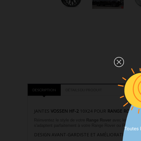
DESCRIPTION
DÉTAILS DU PRODUIT
JANTES
VOSSEN HF-2
10X24 POUR
RANGE ROVER 
Réinventez le style de votre
Range Rover
avec les jante
s'adaptent parfaitement à votre Range Rover ou Range Rove
Toutes 
DESIGN AVANT-GARDISTE ET AMÉLIORATION DE