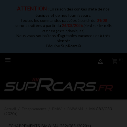
ATTENTION :
En raison des congés d'été de nos
équipes et de nos fournisseurs,
Toutes les commandes passées à partir du
04/08
seront traitées à partir du
26/08/2026
.
(ainsi que les mails
et messages téléphoniques)
Nous vous souhaitons d'agréables vacances et à très
bientôt
L'équipe SupRcars®

(0)
shopping_cart

Accueil
Echappements
BMW
BMW M4
M4 G82/G83
(2020+)
ECHAPPEMENTS BMW M4 G82/G83 (2020+)