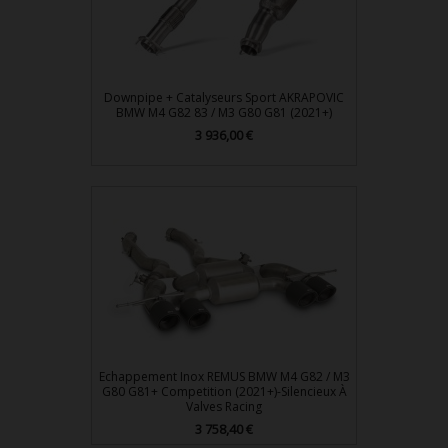
Downpipe + Catalyseurs Sport AKRAPOVIC
BMW M4 G82 83 / M3 G80 G81 (2021+)
Prix
3 936,00 €
Echappement Inox REMUS BMW M4 G82 / M3
G80 G81+ Competition (2021+)-Silencieux À
Valves Racing
Prix
3 758,40 €