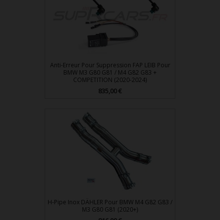
Anti-Erreur Pour Suppression FAP LEIB Pour
BMW M3 G80 G81 / M4 G82 G83 +
COMPETITION (2020-2024)
Prix
835,00 €
H-Pipe Inox DÄHLER Pour BMW M4 G82 G83 /
M3 G80 G81 (2020+)