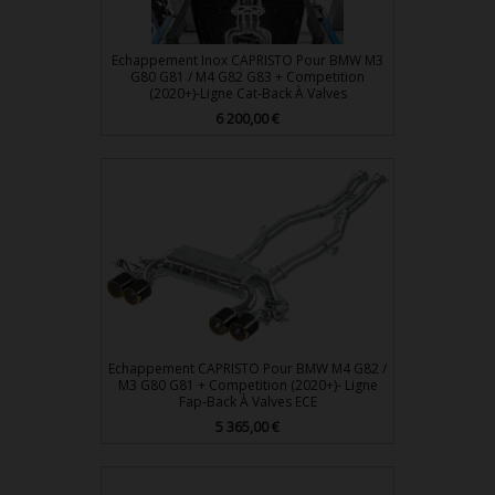
Echappement Inox CAPRISTO Pour BMW M3
G80 G81 / M4 G82 G83 + Competition
(2020+)-Ligne Cat-Back À Valves
Prix
6 200,00 €
Echappement CAPRISTO Pour BMW M4 G82 /
M3 G80 G81 + Competition (2020+)- Ligne
Fap-Back À Valves ECE
Prix
5 365,00 €