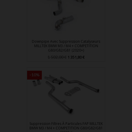
Downpipe Avec Suppression Catalyseurs
MILLTEK BMW M3 / M4 + COMPETITION
G80/G82/G81 (2020+)
Prix
Prix
1 502,00 €
1 351,80 €
de
base
-10%
Suppression Filtres À Particules FAP MILLTEK
BMW M3 / M4 + COMPETITION G80/G82/G81