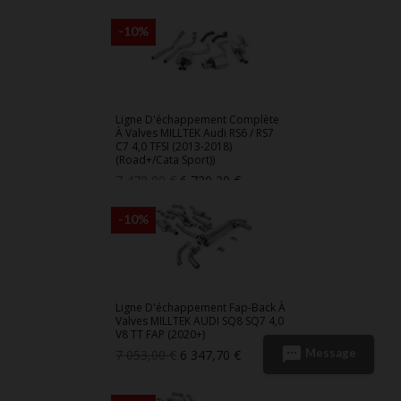
-10%
Ligne D'échappement Complète
À Valves MILLTEK Audi RS6 / RS7
C7 4,0 TFSI (2013-2018)
(Road+/Cata Sport))
Prix
Prix
7 478,00 €
6 730,20 €
de
base
-10%
Ligne D'échappement Fap-Back À
Valves MILLTEK AUDI SQ8 SQ7 4,0
V8 TT FAP (2020+)
sms
Message
Prix
Prix
7 053,00 €
6 347,70 €
de
base