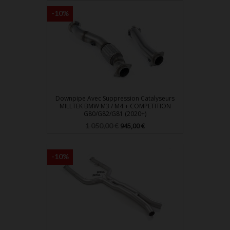
-10%
Downpipe Avec Suppression Catalyseurs
MILLTEK BMW M3 / M4 + COMPETITION
G80/G82/G81 (2020+)
Prix
Prix
1 050,00 €
945,00 €
de
base
-10%