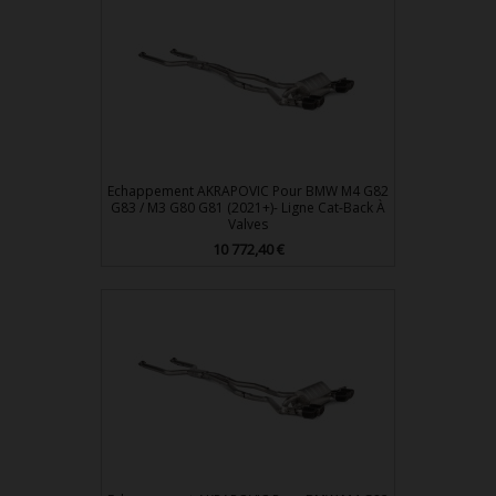
Echappement AKRAPOVIC Pour BMW M4 G82
G83 / M3 G80 G81 (2021+)- Ligne Cat-Back À
Valves
Prix
10 772,40 €