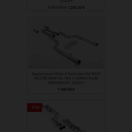
(2020+)
Prix
Prix
1 337,00 €
1 203,30 €
de
base
Suppression Filtres À Particules FAP RACE
MILLTEK BMW M3 / M4 + COMPETITION
G80/G82/G81 (2020+)
Prix
1 049,00 €
-10%