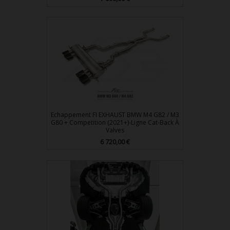
Echappement FI EXHAUST BMW M4 G82 / M3
G80 + Competition (2021+)-Ligne Cat-Back À
Valves
Prix
6 720,00 €