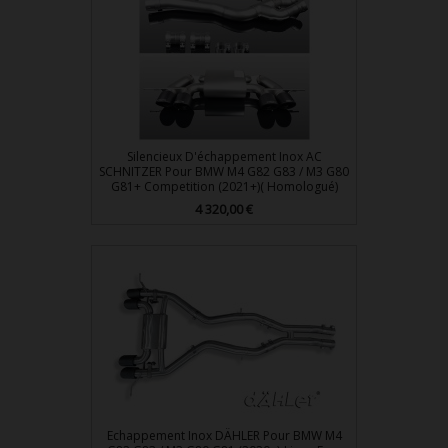
Silencieux D'échappement Inox AC
SCHNITZER Pour BMW M4 G82 G83 / M3 G80
G81+ Competition (2021+)( Homologué)
Prix
4 320,00 €
Echappement Inox DÄHLER Pour BMW M4