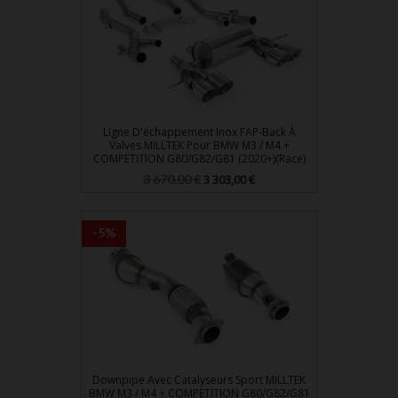
Ligne D'échappement Inox FAP-Back À
Valves MILLTEK Pour BMW M3 / M4 +
COMPETITION G80/G82/G81 (2020+)(Race)
Prix
Prix
3 670,00 €
3 303,00 €
de
base
-5%
Downpipe Avec Catalyseurs Sport MILLTEK
BMW M3 / M4 + COMPETITION G80/G82/G81