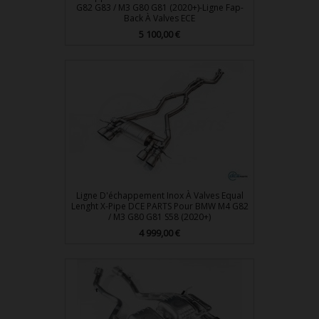
G82 G83 / M3 G80 G81 (2020+)-Ligne Fap-
Back À Valves ECE
Prix
5 100,00 €
Ligne D'échappement Inox À Valves Equal
Lenght X-Pipe DCE PARTS Pour BMW M4 G82
/ M3 G80 G81 S58 (2020+)
Prix
4 999,00 €