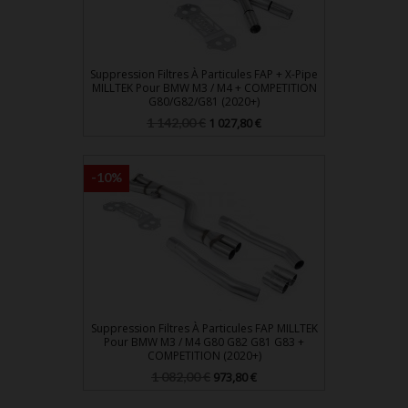
Suppression Filtres À Particules FAP + X-Pipe
MILLTEK Pour BMW M3 / M4 + COMPETITION
G80/G82/G81 (2020+)
Prix
Prix
1 142,00 €
1 027,80 €
de
base
-10%
Suppression Filtres À Particules FAP MILLTEK
Pour BMW M3 / M4 G80 G82 G81 G83 +
COMPETITION (2020+)
Prix
Prix
1 082,00 €
973,80 €
de
base