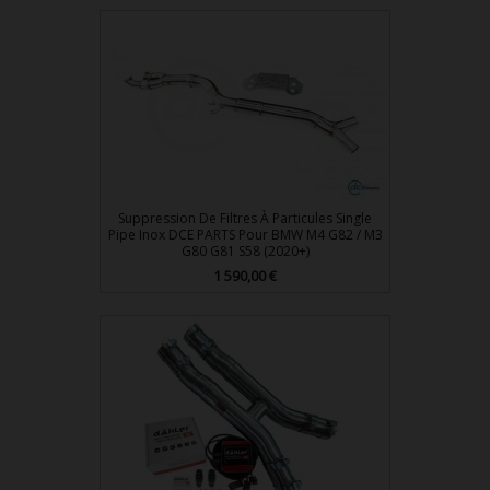
Suppression De Filtres À Particules Single
Pipe Inox DCE PARTS Pour BMW M4 G82 / M3
G80 G81 S58 (2020+)
Prix
1 590,00 €