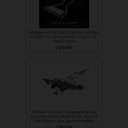
Echappement IPE INNOTECH BMW M4 G82 /
M3 G80 + Competition (2021+)-Ligne Cat-
Back À Valves
Prix
7 879,00 €
Diffuseur Carbone + Echappement Inox
QUICKSILVER Pour BMW M4 G82 G83 / M3
G80 (2020+) -Ligne Fap-Back À Valves
Prix
7 090,00 €