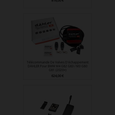
Prix
816,00 €
Télécommande De Valves D'échappement
DÄHLER Pour BMW M4 G82 G83 / M3 G80
G81 (2020+)
Prix
624,00 €