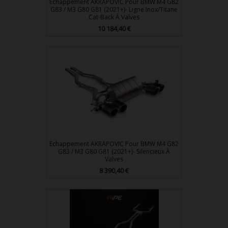
Echappement AKRAPOVIC Pour BMW M4 G82
G83 / M3 G80 G81 (2021+)- Ligne Inox/Titane
Cat-Back À Valves
Prix
10 184,40 €
Echappement AKRAPOVIC Pour BMW M4 G82
G83 / M3 G80 G81 (2021+)- Silencieux À
Valves
Prix
8 390,40 €