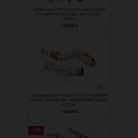
H-Pipe Inox + Kit Télécommande DÄHLER
Pour BMW M4 G82 G83 / M3 G80 G81
(2020+)
Prix
1 392,00 €
Catalyseurs Sport Inox DCE PARTS Pour BMW
M4 G82 / M3 G80 G81 / BMW M2 G87 S58B30
(2020+)
Prix
1 390,00 €
-10%