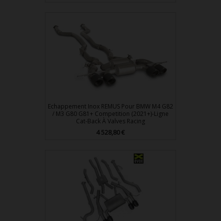
Echappement Inox REMUS Pour BMW M4 G82
/ M3 G80 G81+ Competition (2021+)-Ligne
Cat-Back À Valves Racing
Prix
4 528,80 €