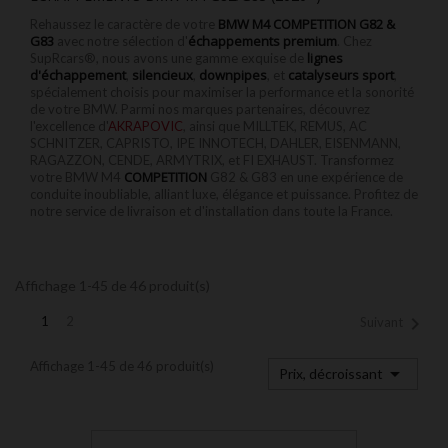
BMW M4 COMPETITION G82 &
Rehaussez le caractère de votre
G83
échappements premium
avec notre sélection d'
. Chez
lignes
SupRcars®, nous avons une gamme exquise de
d'échappement
silencieux
downpipes
catalyseurs sport
,
,
, et
,
spécialement choisis pour maximiser la performance et la sonorité
de votre BMW. Parmi nos marques partenaires, découvrez
l'excellence d'
AKRAPOVIC
, ainsi que MILLTEK, REMUS, AC
SCHNITZER, CAPRISTO, IPE INNOTECH, DAHLER, EISENMANN,
RAGAZZON, CENDE, ARMYTRIX, et FI EXHAUST. Transformez
COMPETITION
votre BMW M4
G82 & G83 en une expérience de
conduite inoubliable, alliant luxe, élégance et puissance. Profitez de
notre service de livraison et d'installation dans toute la France.
Affichage 1-45 de 46 produit(s)

1
2
Suivant
Affichage 1-45 de 46 produit(s)

Prix, décroissant