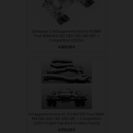
Silencieux D'échappement Inox G-POWER
Pour BMW M4 G82 G83 / M3 G80 G81 +
Competition (2020+)
Prix
4 800,00 €
Echappement Inox AC SCHNITZER Pour BMW
M4 G82 G83 / M3 G80 G81 + Competition
(2021+)-Ligne Fap-Back À Valves Racing
Prix
4 550,00 €