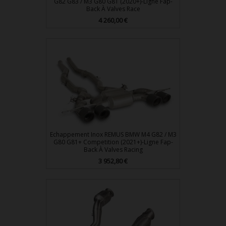
G82 G83 / M3 G80 G81 (2020+)-Ligne Fap-
Back À Valves Race
Prix
4 260,00 €
Echappement Inox REMUS BMW M4 G82 / M3
G80 G81+ Competition (2021+)-Ligne Fap-
Back À Valves Racing
Prix
3 952,80 €