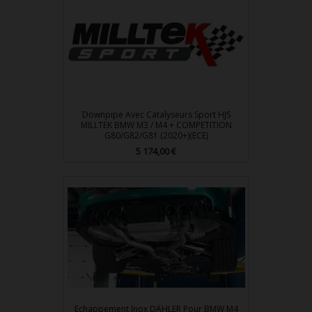
Downpipe Avec Catalyseurs Sport HJS
MILLTEK BMW M3 / M4 + COMPETITION
G80/G82/G81 (2020+)(ECE)
Prix
5 174,00 €
Echappement Inox DÄHLER Pour BMW M4