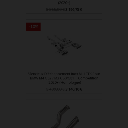
(2020+)
Prix
Prix
3 365,00 €
3 196,75 €
de
base
-10%
Silencieux D'échappement Inox MILLTEK Pour
BMW M4 G82 / M3 G80/G81 + Competition
(2020+)(Homologué)
Prix
Prix
3 489,00 €
3 140,10 €
de
base