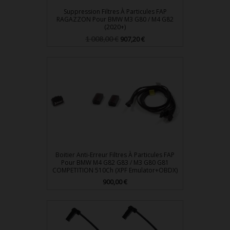
Suppression Filtres À Particules FAP
RAGAZZON Pour BMW M3 G80 / M4 G82
(2020+)
Prix
Prix
1 008,00 €
907,20 €
de
base
Boitier Anti-Erreur Filtres À Particules FAP
Pour BMW M4 G82 G83 / M3 G80 G81
COMPETITION 510Ch (XPF Emulator+OBDX)
Prix
900,00 €