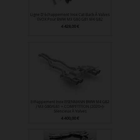
Ligne D'échappement Inox Cat-Back À Valves
EVOX Pour BMW M3 G80 G81 M4 G82
Prix
4 428,00 €
Echappement Inox EISENMANN BMW M4 G82
/ M3 G80/G81 + COMPETITION (2020+)-
Silencieux À Valves
Prix
4 400,00 €