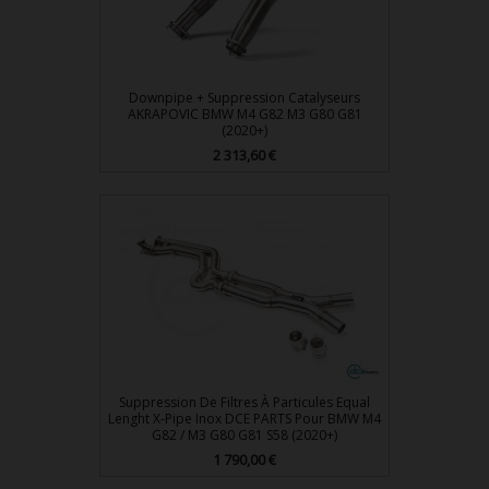
Downpipe + Suppression Catalyseurs
AKRAPOVIC BMW M4 G82 M3 G80 G81
(2020+)
Prix
2 313,60 €
Suppression De Filtres À Particules Equal
Lenght X-Pipe Inox DCE PARTS Pour BMW M4
G82 / M3 G80 G81 S58 (2020+)
Prix
1 790,00 €