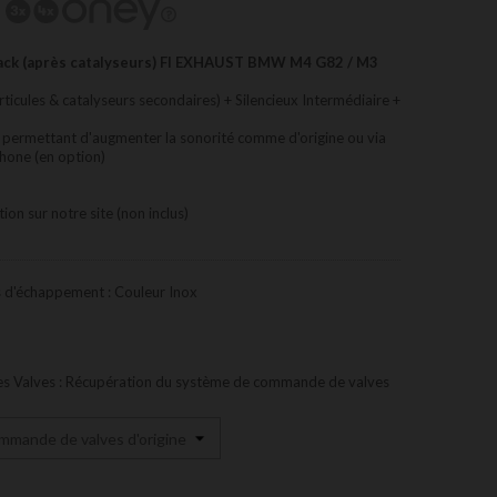
ck (après catalyseurs)
FI EXHAUST BMW M4 G82 / M3
rticules & catalyseurs secondaires) + Silencieux Intermédiaire +
l permettant d'augmenter la sonorité comme d'origine ou via
hone (en option)
ion sur notre site (non inclus)
s d'échappement : Couleur Inox
s Valves : Récupération du système de commande de valves