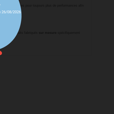
,
ques particulières pour toujours plus de performances afin
u 26/08/2026
ce.
râce des produits fabriqués
sur mesure
spécifiquement
ent.