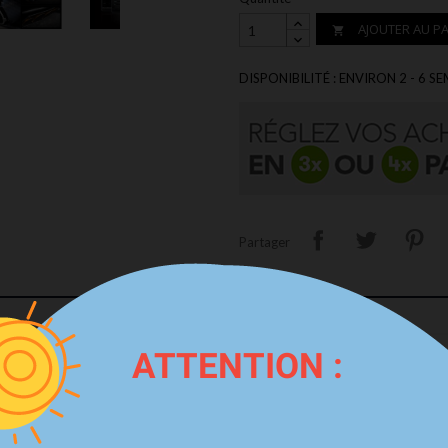
AJOUTER AU PA

DISPONIBILITÉ : ENVIRON 2 - 6 S
Partager
ATTENTION :
E POUR LES ÉCHAPPEMENTS EN INOX OU TITANE À VALVES
FI EXHA
le dans nos Ateliers partout en France
ou via un professionnel de l'auto
UNIQUE