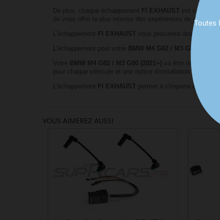
De plus, chaque échappement
FI EXHAUST
est conçu sp
de vous offrir la plus intense des expériences de conduite
Toutes 
L'échappement
FI EXHAUST
vous procurera des toutes no
L'échappement pour votre
BMW M4 G82 / M3 G80 (2021+
Votre
BMW M4 G82 / M3 G80 (2021+)
va être métamorphos
pour chaque véhicule et une notice d’installation détaillée f
L'échappement
FI EXHAUST
permet à n'importe quelle so
VOUS AIMEREZ AUSSI