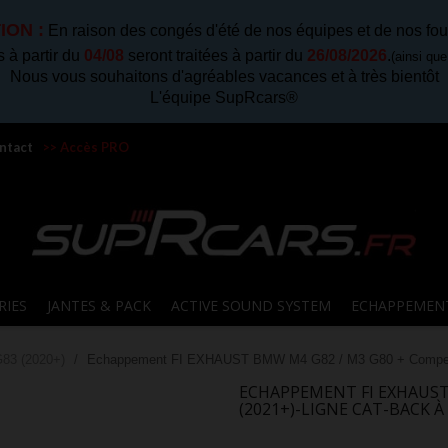
ION :
En raison des congés d'été de nos équipes et de nos fou
à partir du
04/08
seront traitées à partir du
26/08/2026
.
(ainsi qu
Nous vous souhaitons d'agréables vacances et à très bientôt
L'équipe SupRcars®
ntact
>> Accès PRO
RIES
JANTES & PACK
ACTIVE SOUND SYSTEM
ECHAPPEMEN
83 (2020+)
Echappement FI EXHAUST BMW M4 G82 / M3 G80 + Competiti
ECHAPPEMENT FI EXHAUST
(2021+)-LIGNE CAT-BACK À