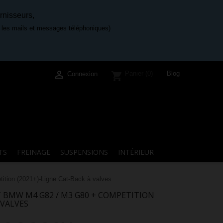
rnisseurs,
e les mails et messages téléphoniques)

Blog
Panier
(0)
shopping_cart
Connexion
TS
FREINAGE
SUSPENSIONS
INTÉRIEUR
on (2021+)-Ligne Cat-Back à valves
 BMW M4 G82 / M3 G80 + COMPETITION
 VALVES