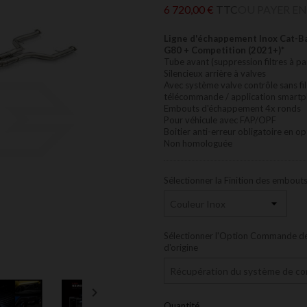
6 720,00 €
TTC
OU PAYER EN
Ligne d'échappement Inox Cat-Ba
G80 + Competition (2021+)*
Tube avant (suppression filtres à pa
Silencieux arrière à valves
Avec système valve contrôle sans fi
télécommande / application smartp
Embouts d'échappement 4x ronds
Pour véhicule avec FAP/OPF
Boitier anti-erreur obligatoire en opt
Non homologuée
Sélectionner la Finition des embout
Sélectionner l'Option Commande de
d'origine

Quantité