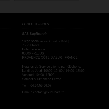

Aperçu rapide
CONTACTEZ-NOUS
SAS SupRcars®
Siège social
(Aucun Accueil du Public)
76 Via Nova
Pôle Excellence
83600 FREJUS
PROVENCE CÔTE D'AZUR - FRANCE
Horaires du Service clients par téléphone:
Lundi au Jeudi 10h00 -12h00 / 14h00 -18h00
Vendredi 10h00 -12h00
Samedi & Dimanche Fermé
Tél. :
04.94.55.96.07
Email :
contact@SupRcars.fr