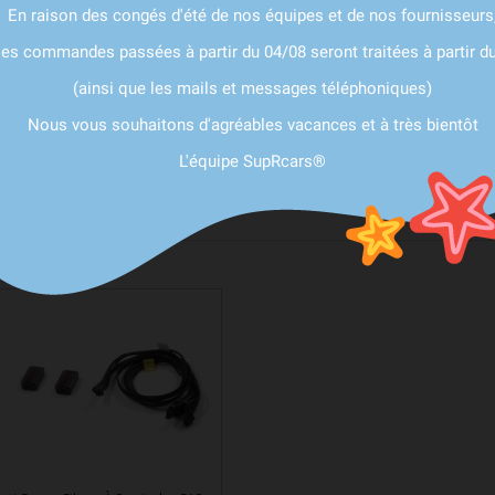
En raison des congés d'été de nos équipes et de nos fournisseurs
écialement pour
BMW M4 G82 / M3 G80 (2021+))
. Un son et des caractéristi
 de votre
BMW M4 G82 / M3 G80 (2021+)
les commandes passées à partir du 04/08 seront traitées à partir d
uvelles sensations à bord de votre
BMW M4 G82 / M3 G80 (2021+)2)
(ainsi que les mails et messages téléphoniques)
)
ne fait aucun compromis entre confort d'utilisation au quotidien et performan
Nous vous souhaitons d'agréables vacances et à très bientôt
ée, autant au niveau du look que de la sonorité. Une facilité d'installation g
L'équipe SupRcars®
ournie.
norité moteur adoucit par les normes des constructeurs de s'exprimer pleinem