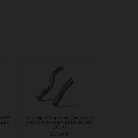
4 G82
Downpipe + Suppression Catalyseurs
Back À
AKRAPOVIC BMW M4 G82 M3 G80 G81
(2020+)
2 313,60 €
Prix