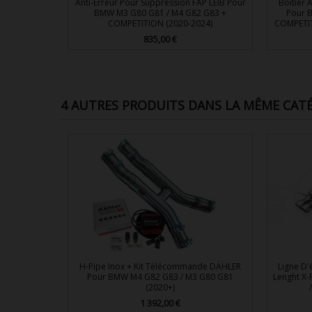
Anti-Erreur Pour Suppression FAP LEIB Pour
Boitier A
BMW M3 G80 G81 / M4 G82 G83 +
Pour 
COMPETITION (2020-2024)
COMPETIT
835,00 €
Prix

Aperçu rapide
4 AUTRES PRODUITS DANS LA MÊME CATÉ
H-Pipe Inox + Kit Télécommande DÄHLER
Ligne D'
Pour BMW M4 G82 G83 / M3 G80 G81
Lenght X
(2020+)
1 392,00 €
Prix