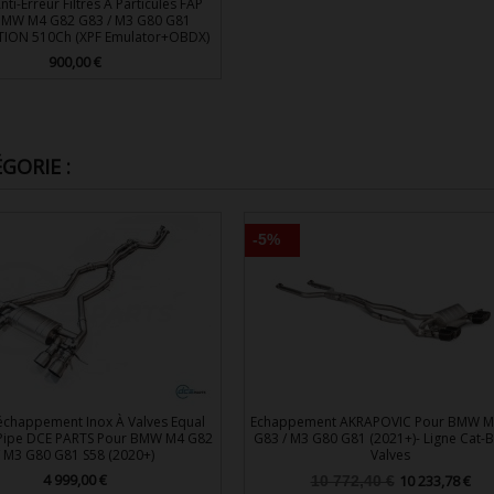
nti-Erreur Filtres À Particules FAP
BMW M4 G82 G83 / M3 G80 G81
ION 510Ch (XPF Emulator+OBDX)
900,00 €
Prix

Aperçu rapide
GORIE :
-5%
échappement Inox À Valves Equal
Echappement AKRAPOVIC Pour BMW M
-Pipe DCE PARTS Pour BMW M4 G82
G83 / M3 G80 G81 (2021+)- Ligne Cat-
/ M3 G80 G81 S58 (2020+)
Valves
4 999,00 €
Prix
Prix
Prix
10 233,78 €
10 772,40 €