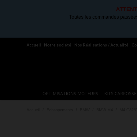
ATTENT
Toutes les commandes passées 
Accueil
Notre société
Nos Réalisations / Actualité
Co
OPTIMISATIONS MOTEURS
KITS CARROSSE
Accueil
Echappements
BMW
BMW M4
M4 G82/G