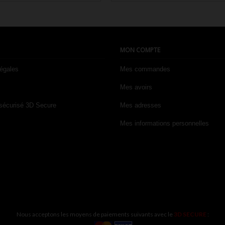
de


base
Aperçu rapide
Aperçu rapide
MON COMPTE
légales
Mes commandes
Mes avoirs
sécurisé 3D Secure
Mes adresses
Mes informations personnelles
Nous acceptons les moyens de paiements suivants avec le
3D SECURE
: