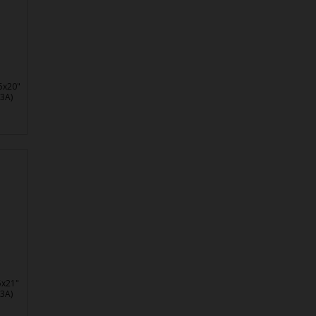
5x20"
3A)
5x21"
3A)