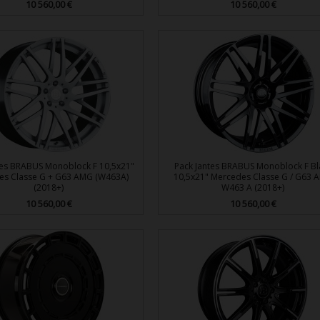
Prix
10 560,00 €
Prix
10 560,00 €


Aperçu rapide
Aperçu rapide
tes BRABUS Monoblock F 10,5x21"
Pack Jantes BRABUS Monoblock F Bl
es Classe G + G63 AMG (W463A)
10,5x21" Mercedes Classe G / G63 
(2018+)
W463 A (2018+)
Prix
10 560,00 €
Prix
10 560,00 €


Aperçu rapide
Aperçu rapide