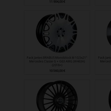
Prix
11 904,00 €

Aperçu rapide
Pack Jantes BRABUS Monoblock M 10,5x21"
Pack Jan
Mercedes Classe G + G63 AMG (W463A)
Merced
(2018+)
Prix
10 560,00 €

Aperçu rapide