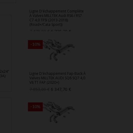
Ligne D'échappement Complète
À Valves MILLTEK Audi RS6 / RS7
C7 4,0 TFSI (2013-2018)
(Road+/Cata Sport))
Prix
Prix
7 478,00 €
6 730,20 €
de
base
-10%
2x24"
Ligne D'échappement Fap-Back À
3A)
Valves MILLTEK AUDI SQ8 SQ7 4,0
V8 TT FAP (2020+)
Prix
Prix
7 053,00 €
6 347,70 €
de
base
-10%