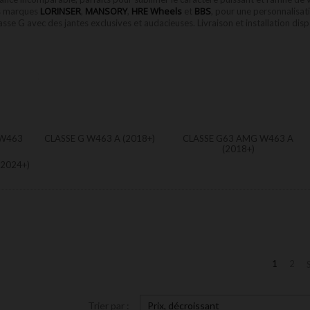
LORINSER
MANSORY
HRE Wheels
BBS
es marques
,
,
et
, pour une personnalisat
se G avec des jantes exclusives et audacieuses. Livraison et installation dis
 W463
CLASSE G W463 A (2018+)
CLASSE G63 AMG W463 A
(2018+)
2024+)
1
2
Trier par :
Prix, décroissant