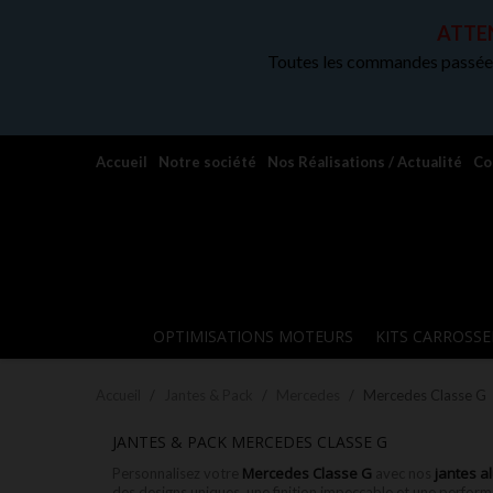
ATTEN
Toutes les commandes passées
Accueil
Notre société
Nos Réalisations / Actualité
Co
OPTIMISATIONS MOTEURS
KITS CARROSSE
Accueil
Jantes & Pack
Mercedes
Mercedes Classe G
JANTES & PACK MERCEDES CLASSE G
Mercedes Classe G
jantes 
Personnalisez votre
avec nos
des designs uniques, une finition impeccable et une perform