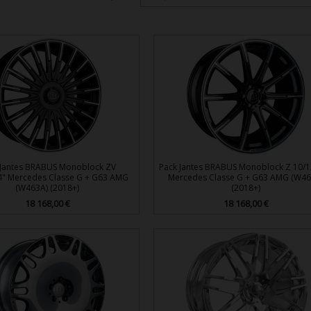
 Jantes BRABUS Monoblock ZV
Pack Jantes BRABUS Monoblock Z 10/1
4" Mercedes Classe G + G63 AMG
Mercedes Classe G + G63 AMG (W46
(W463A) (2018+)
(2018+)
Prix
18 168,00 €
Prix
18 168,00 €


Aperçu rapide
Aperçu rapide