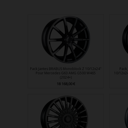
Pack Jantes BRABUS Monoblock Z 10/12x24"
Pack
Pour Mercedes G63 AMG G500 W465
10/12x2
(2024+)
Prix
18 168,00 €

Aperçu rapide