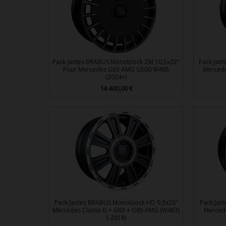
Pack Jantes BRABUS Monoblock ZM 10,5x22"
Pack Jan
Pour Mercedes G63 AMG G500 W465
Mercede
(2024+)
Prix
14 400,00 €

Aperçu rapide
Pack Jantes BRABUS Monoblock HD 9,5x20"
Pack Jan
Mercedes Classe G + G63 + G65 AMG (W463)
Merced
(-2018)