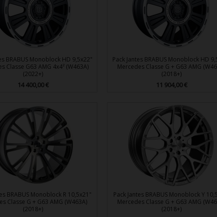
tes BRABUS Monoblock HD 9,5x22"
Pack Jantes BRABUS Monoblock HD 9,
s Classe G63 AMG 4x4² (W463A)
Mercedes Classe G + G63 AMG (W46
(2022+)
(2018+)
Prix
14 400,00 €
Prix
11 904,00 €


Aperçu rapide
Aperçu rapide
tes BRABUS Monoblock R 10,5x21"
Pack Jantes BRABUS Monoblock Y 10,
es Classe G + G63 AMG (W463A)
Mercedes Classe G + G63 AMG (W46
(2018+)
(2018+)