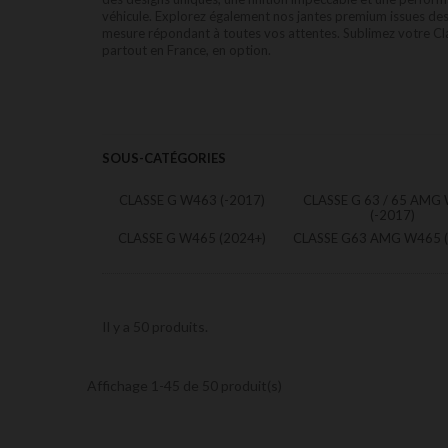
véhicule. Explorez également nos jantes premium issues d
mesure répondant à toutes vos attentes. Sublimez votre Clas
partout en France, en option.
SOUS-CATÉGORIES
CLASSE G W463 (-2017)
CLASSE G 63 / 65 AMG
(-2017)
CLASSE G W465 (2024+)
CLASSE G63 AMG W465 (
Il y a 50 produits.
Affichage 1-45 de 50 produit(s)