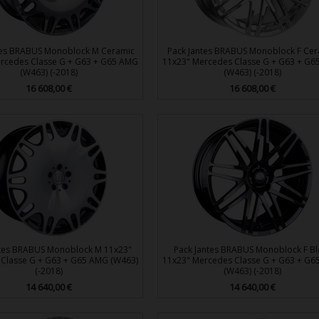
tes BRABUS Monoblock M Ceramic
Pack Jantes BRABUS Monoblock F Cer
rcedes Classe G + G63 + G65 AMG
11x23" Mercedes Classe G + G63 + G
(W463) (-2018)
(W463) (-2018)
Prix
16 608,00 €
Prix
16 608,00 €


Aperçu rapide
Aperçu rapide
ntes BRABUS Monoblock M 11x23"
Pack Jantes BRABUS Monoblock F Bl
Classe G + G63 + G65 AMG (W463)
11x23" Mercedes Classe G + G63 + G
(-2018)
(W463) (-2018)
Prix
14 640,00 €
Prix
14 640,00 €


Aperçu rapide
Aperçu rapide