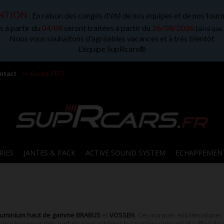
TION :
En raison des congés d'été de nos équipes et de nos fourn
 à partir du
04/08
seront traitées à partir du
26/08/2026
.
(ainsi que
Nous vous souhaitons d'agréables vacances et à très bientôt
L'équipe SupRcars®
ntact
>> Accès PRO
RIES
JANTES & PACK
ACTIVE SOUND SYSTEM
ECHAPPEMEN
aluminium haut de gamme BRABUS
VOSSEN
et
. Ces marques emblématiques 
ance incomparable, parfaits pour sublimer le caractère puissant et raffiné de 