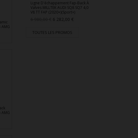
Ligne D'échappement Fap-Back À
Valves MILLTEK AUDI SQ8 SQ7 4,0
V8 TT FAP (2020+)(Sport+)
Prix
Prix
6 980,00 €
6 282,00 €
amic
de
65 AMG
base
TOUTES LES PROMOS
ack
65 AMG