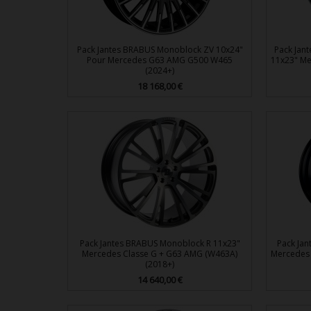
Pack Jantes BRABUS Monoblock ZV 10x24"
Pack Jan
Pour Mercedes G63 AMG G500 W465
11x23" Me
(2024+)
Prix
18 168,00 €

Aperçu rapide
Pack Jantes BRABUS Monoblock R 11x23"
Pack Ja
Mercedes Classe G + G63 AMG (W463A)
Mercedes 
(2018+)
Prix
14 640,00 €

Aperçu rapide