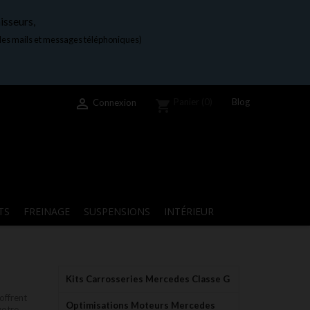
isseurs,
 les mails et messages téléphoniques)

Blog
Panier
(0)
Connexion
shopping_cart
TS
FREINAGE
SUSPENSIONS
INTÉRIEUR
Kits Carrosseries Mercedes Classe G
offrent
Optimisations Moteurs Mercedes
votre