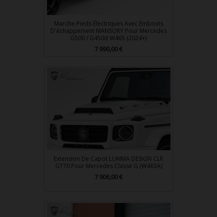
Marche-Pieds Électriques Avec Embouts
D'échappement MANSORY Pour Mercedes
G500 / G450d W465 (2024+)
Prix
7 990,00 €
Extension De Capot LUMMA DESIGN CLR
G770 Pour Mercedes Classe G (W463A)
Prix
7 906,00 €