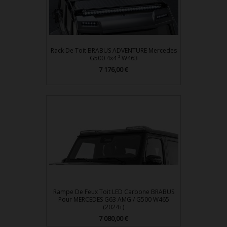
Rack De Toit BRABUS ADVENTURE Mercedes
G500 4x4 ² W463
Prix
7 176,00 €
Rampe De Feux Toit LED Carbone BRABUS
Pour MERCEDES G63 AMG / G500 W465
(2024+)
Prix
7 080,00 €