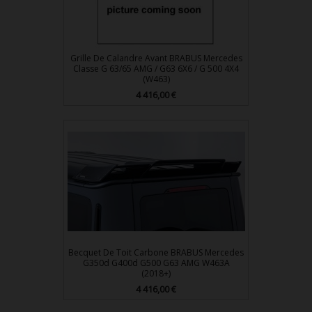
Grille De Calandre Avant BRABUS Mercedes
Classe G 63/65 AMG / G63 6X6 / G 500 4X4
(W463)
Prix
4 416,00 €
Becquet De Toit Carbone BRABUS Mercedes
G350d G400d G500 G63 AMG W463A
(2018+)
Prix
4 416,00 €