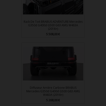
Rack De Toit BRABUS ADVENTURE Mercedes
G350d G400d G500 G63 AMG W463A
(2018+)
Prix
5 508,00 €
Diffuseur Arrière Carbone BRABUS
Mercedes G350d G400d G500 G63 AMG
W463A (2018+)
Prix
5 268,00 €