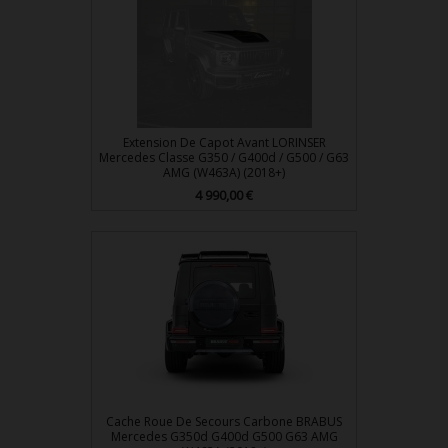
Extension De Capot Avant LORINSER
Mercedes Classe G350 / G400d / G500 / G63
AMG (W463A) (2018+)
Prix
4 990,00 €
Cache Roue De Secours Carbone BRABUS
Mercedes G350d G400d G500 G63 AMG