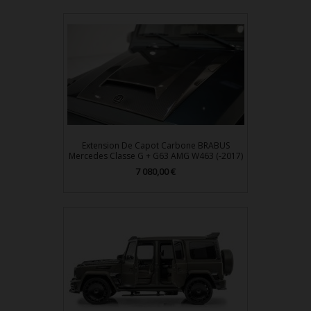
Extension De Capot Carbone BRABUS
Mercedes Classe G + G63 AMG W463 (-2017)
Prix
7 080,00 €