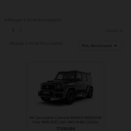
Affichage 1-45 de 84 produit(s)

1
2
Suivant
Affichage 1-45 de 84 produit(s)

Prix, décroissant
Kit Carrosserie Carbone BRABUS WIDESTAR
Pour MERCEDES G63 AMG W465 (2024+)
Prix
77 520,00 €