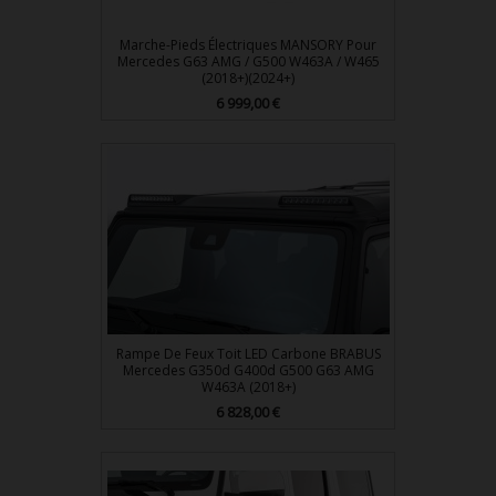
Marche-Pieds Électriques MANSORY Pour
Mercedes G63 AMG / G500 W463A / W465
(2018+)(2024+)
Prix
6 999,00 €
Rampe De Feux Toit LED Carbone BRABUS
Mercedes G350d G400d G500 G63 AMG
W463A (2018+)
Prix
6 828,00 €