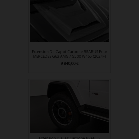
Extension De Capot Carbone BRABUS Pour
MERCEDES G63 AMG / G500 W465 (2024+)
Prix
9 840,00 €
Extension D'ailes Carbone BRABUS