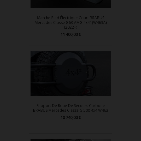
Marche Pied Électrique Court BRABUS
Mercedes Classe G63 AMG 4x4² (W463A)
(2022+)
Prix
11 400,00 €
Support De Roue De Secours Carbone
BRABUS Mercedes Classe G 500 4x4 W463
Prix
10 740,00 €