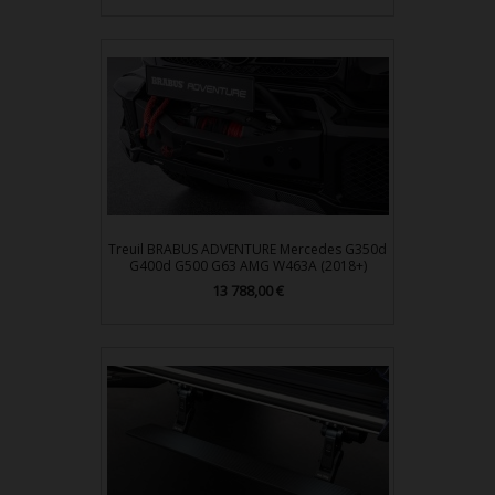
Treuil BRABUS ADVENTURE Mercedes G350d
G400d G500 G63 AMG W463A (2018+)
Prix
13 788,00 €