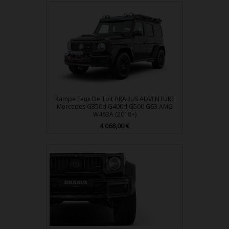
Rampe Feux De Toit BRABUS ADVENTURE
Mercedes G350d G400d G500 G63 AMG
W463A (2018+)
Prix
4 068,00 €