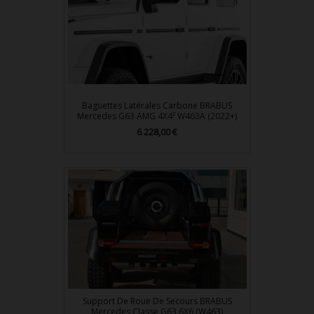
Baguettes Latérales Carbone BRABUS
Mercedes G63 AMG 4X4² W463A (2022+)
Prix
6 228,00 €
Support De Roue De Secours BRABUS
Mercedes Classe G63 6X6 (W463)