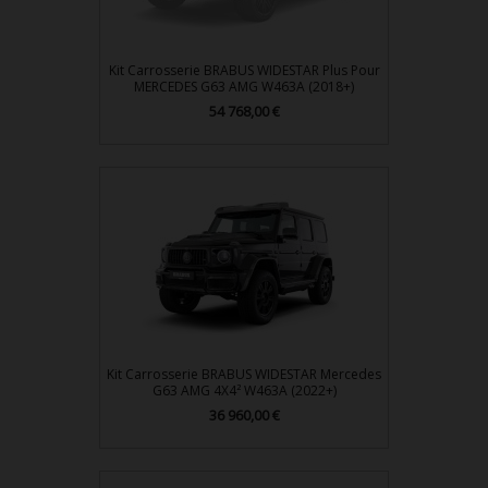
Kit Carrosserie BRABUS WIDESTAR Plus Pour
MERCEDES G63 AMG W463A (2018+)
Prix
54 768,00 €
Kit Carrosserie BRABUS WIDESTAR Mercedes
G63 AMG 4X4² W463A (2022+)
Prix
36 960,00 €