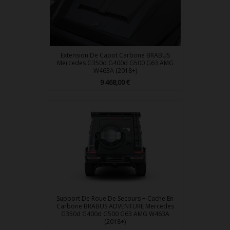
Extension De Capot Carbone BRABUS
Mercedes G350d G400d G500 G63 AMG
W463A (2018+)
Prix
9 468,00 €
Support De Roue De Secours + Cache En
Carbone BRABUS ADVENTURE Mercedes
G350d G400d G500 G63 AMG W463A
(2018+)