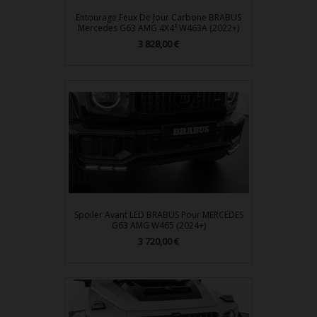
Entourage Feux De Jour Carbone BRABUS
Mercedes G63 AMG 4X4² W463A (2022+)
Prix
3 828,00 €
Spoiler Avant LED BRABUS Pour MERCEDES
G63 AMG W465 (2024+)
Prix
3 720,00 €