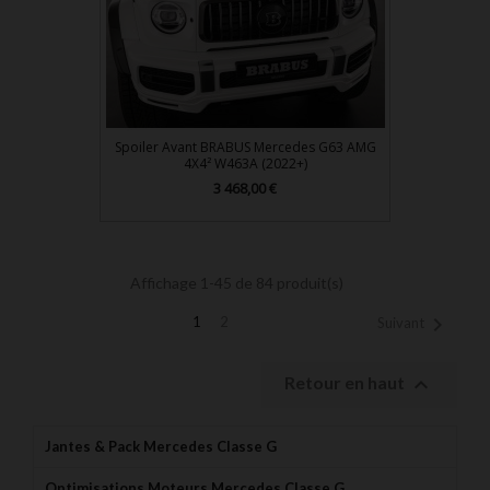
Spoiler Avant BRABUS Mercedes G63 AMG
4X4² W463A (2022+)
Prix
3 468,00 €
Affichage 1-45 de 84 produit(s)

1
2
Suivant

Retour en haut
Jantes & Pack Mercedes Classe G
Optimisations Moteurs Mercedes Classe G