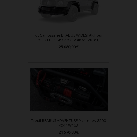
Kit Carrosserie BRABUS WIDESTAR Pour
MERCEDES G63 AMG W463A (2018+)
Prix
25 080,00 €
Treuil BRABUS ADVENTURE Mercedes G500
4x4 ² W463
Prix
21 576,00 €