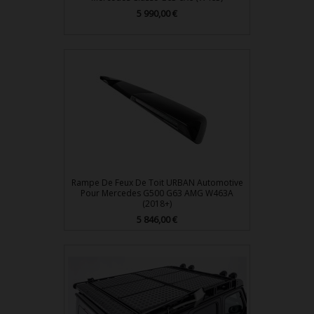
Prix
5 990,00 €
Rampe De Feux De Toit URBAN Automotive
Pour Mercedes G500 G63 AMG W463A
(2018+)
Prix
5 846,00 €