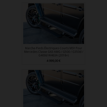
Marche-Pieds Électriques Courts MSY Pour
Mercedes Classe G63 AMG / G500 / G350d /
G400d W463A (2018+)
Prix
4 999,00 €