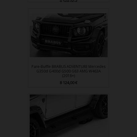
Prix
8 268,00 €
Pare-Buffle BRABUS ADVENTURE Mercedes
G350d G400d G500 G63 AMG W463A
(2018+)
Prix
8 124,00 €