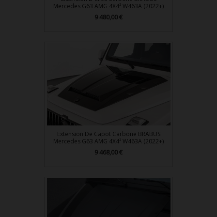
Mercedes G63 AMG 4X4² W463A (2022+)
Prix
9 480,00 €
Extension De Capot Carbone BRABUS
Mercedes G63 AMG 4X4² W463A (2022+)
Prix
9 468,00 €