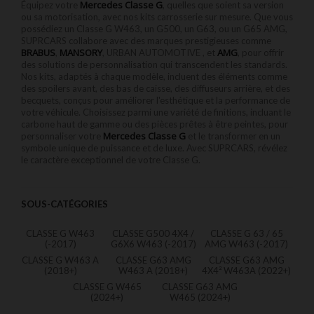
Mercedes Classe G
Équipez votre
, quelles que soient sa version
ou sa motorisation, avec nos kits carrosserie sur mesure. Que vous
possédiez un Classe G W463, un G500, un G63, ou un G65 AMG,
SUPRCARS collabore avec des marques prestigieuses comme
BRABUS
MANSORY
AMG
,
, URBAN AUTOMOTIVE
, et
, pour offrir
des solutions de personnalisation qui transcendent les standards.
Nos kits, adaptés à chaque modèle, incluent des éléments comme
des spoilers avant, des bas de caisse, des diffuseurs arrière, et des
becquets, conçus pour améliorer l'esthétique et la performance de
votre véhicule. Choisissez parmi une variété de finitions, incluant le
carbone haut de gamme ou des pièces prêtes à être peintes, pour
Mercedes Classe G
personnaliser votre
et le transformer en un
symbole unique de puissance et de luxe. Avec SUPRCARS, révélez
le caractère exceptionnel de votre Classe G.
SOUS-CATÉGORIES
CLASSE G W463
CLASSE G500 4X4 /
CLASSE G 63 / 65
(-2017)
G6X6 W463 (-2017)
AMG W463 (-2017)
CLASSE G W463 A
CLASSE G63 AMG
CLASSE G63 AMG
(2018+)
W463 A (2018+)
4X4² W463A (2022+)
CLASSE G W465
CLASSE G63 AMG
(2024+)
W465 (2024+)