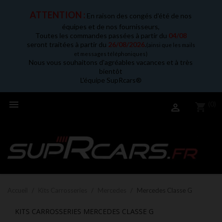
ATTENTION :
En raison des congés d'été de nos
équipes et de nos fournisseurs,
Toutes les commandes passées à partir du
04/08
seront traitées à partir du
26/08/2026
.
(ainsi que les mails
et messages téléphoniques)
Nous vous souhaitons d'agréables vacances et à très
bientôt
L'équipe SupRcars®

(0)
shopping_cart

Accueil
Kits Carrosseries
Mercedes
Mercedes Classe G
KITS CARROSSERIES MERCEDES CLASSE G