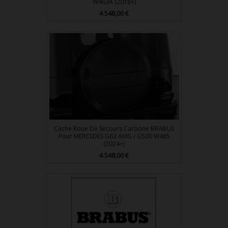
W463A (2018+)
Prix
4 548,00 €
Cache Roue De Secours Carbone BRABUS
Pour MERCEDES G63 AMG / G500 W465
(2024+)
Prix
4 548,00 €