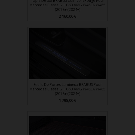
Tapis De Sol BRABUS Cuir Noir/Rouge Pour
Mercedes Classe G + G63 AMG W463A W465
(2018+)(2024+)
Prix
2 160,00 €
Seuils De Portes Lumineux BRABUS Pour
Mercedes Classe G + G63 AMG W463A W465
(2018+)(2024+)
Prix
1 798,00 €