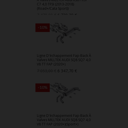
C7 4,0 TFSI (2013-2018)
(Road+/Cata Sport))
Prix
Prix
7 478,00 €
6 730,20 €
de
base
-10%
Ligne D'échappement Fap-Back À
Valves MILLTEK AUDI SQ8 SQ7 4,0
V8 TT FAP (2020+)
Prix
Prix
7 053,00 €
6 347,70 €
de
base
-10%
Ligne D'échappement Fap-Back À
Valves MILLTEK AUDI SQ8 SQ7 4,0
V8 TT FAP (2020+)(Sport+)