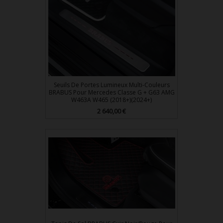
Seuils De Portes Lumineux Multi-Couleurs
BRABUS Pour Mercedes Classe G + G63 AMG
W463A W465 (2018+)(2024+)
Prix
2 640,00 €