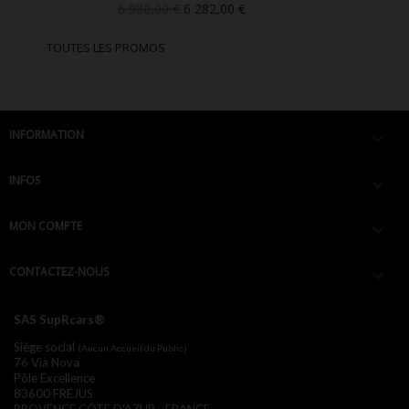
Prix
Prix
6 980,00 €
6 282,00 €
de
base
TOUTES LES PROMOS
INFORMATION

INFOS

MON COMPTE

CONTACTEZ-NOUS

SAS SupRcars®
Siège social
(Aucun Accueil du Public)
76 Via Nova
Pôle Excellence
83600 FREJUS