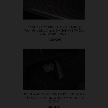
Tapis De Coffre BRABUS Cuir Noir/Rouge
Pour Mercedes Classe G + G63 AMG W463A
W465 (2018+)(2024+)
Prix
1 080,00 €
Pédalier Aluminium BRABUS Pour Mercedes
Classe G + G63 AMG W463A W465 (2018+)
(2024+)
Prix
400,00 €