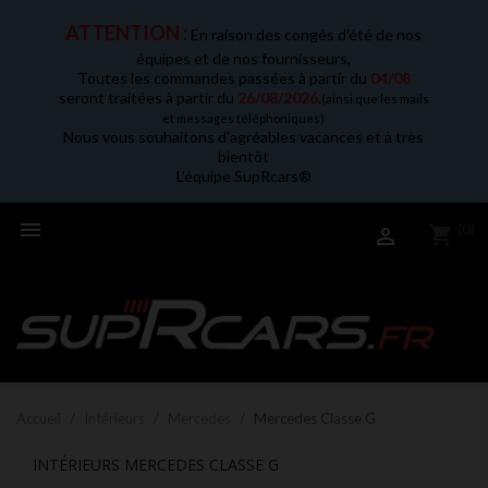
ATTENTION :
En raison des congés d'été de nos
équipes et de nos fournisseurs,
Toutes les commandes passées à partir du
04/08
seront traitées à partir du
26/08/2026
.
(ainsi que les mails
et messages téléphoniques)
Nous vous souhaitons d'agréables vacances et à très
bientôt
L'équipe SupRcars®

(0)
shopping_cart

Accueil
Intérieurs
Mercedes
Mercedes Classe G
INTÉRIEURS MERCEDES CLASSE G