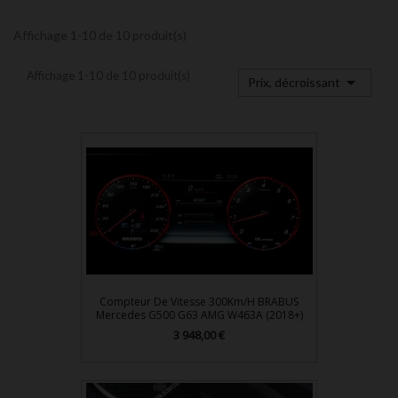
Affichage 1-10 de 10 produit(s)
Affichage 1-10 de 10 produit(s)

Prix, décroissant
Compteur De Vitesse 300Km/h BRABUS
Mercedes G500 G63 AMG W463A (2018+)
Prix
3 948,00 €