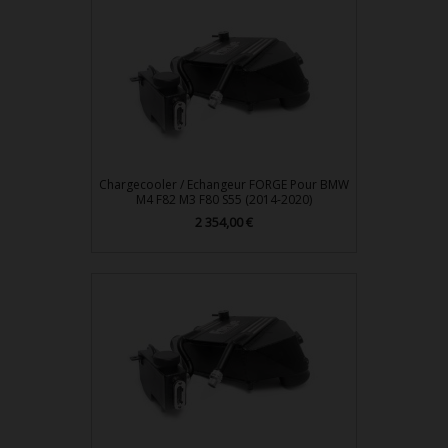
Chargecooler / Echangeur FORGE Pour BMW
M4 F82 M3 F80 S55 (2014-2020)
2 354,00 €
Prix