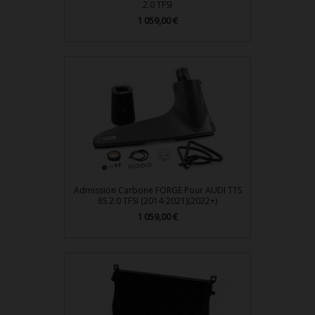
2.0 TFSI
1 059,00 €
Prix
Admission Carbone FORGE Pour AUDI TTS
8S 2.0 TFSI (2014-2021)(2022+)
1 059,00 €
Prix