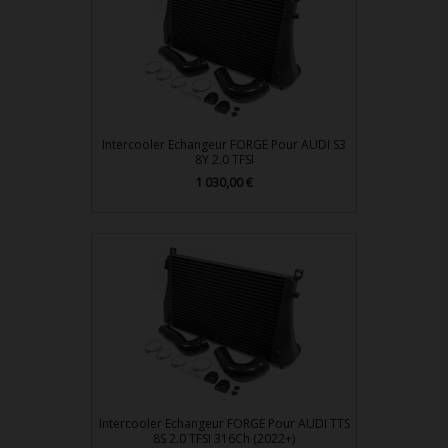
Intercooler Echangeur FORGE Pour AUDI S3
8Y 2.0 TFSI
1 030,00 €
Prix
Intercooler Echangeur FORGE Pour AUDI TTS
8S 2.0 TFSI 316Ch (2022+)