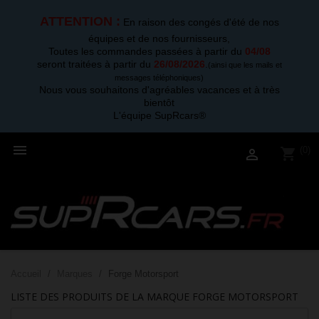
ATTENTION :
En raison des congés d'été de nos
équipes et de nos fournisseurs,
Toutes les commandes passées à partir du
04/08
seront traitées à partir du
26/08/2026
.
(ainsi que les mails et
messages téléphoniques)
Nous vous souhaitons d'agréables vacances et à très
bientôt
L'équipe SupRcars®

(0)
shopping_cart

Accueil
Marques
Forge Motorsport
LISTE DES PRODUITS DE LA MARQUE FORGE MOTORSPORT