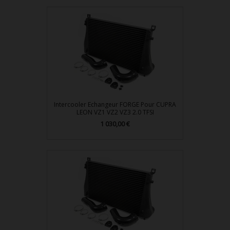
Intercooler Echangeur FORGE Pour CUPRA
LEON VZ1 VZ2 VZ3 2.0 TFSI
1 030,00 €
Prix