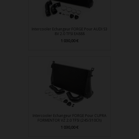
Intercooler Echangeur FORGE Pour AUDI S3
8V 2.0 TFSI EA888
1 030,00 €
Prix
Intercooler Echangeur FORGE Pour CUPRA
FORMENTOR VZ 2.0 TFSI (245/310Ch)
1 030,00 €
Prix