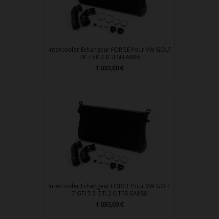
Intercooler Echangeur FORGE Pour VW GOLF
7R 7.5R 2.0 TFSI EA888
1 030,00 €
Prix
Intercooler Echangeur FORGE Pour VW GOLF
7 GTI 7.5 GTI 2.0 TFSI EA888
1 030,00 €
Prix