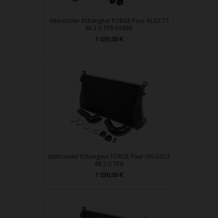
Intercooler Echangeur FORGE Pour AUDI TT
8S 2.0 TFSI EA888
1 030,00 €
Prix
Intercooler Echangeur FORGE Pour VW GOLF
8R 2.0 TFSI
1 030,00 €
Prix