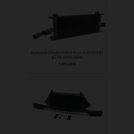
Radiateur D'huile FORGE Pour AUDI RS4 B7
4.2 V8 (2006-2008)
1 413,00 €
Prix