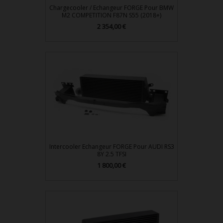
Chargecooler / Echangeur FORGE Pour BMW
M2 COMPETITION F87N S55 (2018+)
2 354,00 €
Prix
Intercooler Echangeur FORGE Pour AUDI RS3
8Y 2.5 TFSI
1 800,00 €
Prix