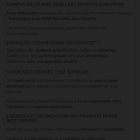
COMPATIBILITÉ AVEC VÉHICULES SPORTIFS EUROPÉENS
Forge Motorsport
développe des solutions pour de nombreuses marques
:
Volkswagen, Audi, BMW, Mercedes, Mini, Porsche
.
Les produits sont particulièrement adaptés aux plateformes
turbocompressées.
POURQUOI CHOISIR FORGE MOTORSPORT ?
Spécialiste des
moteurs turbo
Produits fiables et
renforcés
Amélioration des
performances
Fabrication
britannique
Référence dans la
préparation moteur
FORGE MOTORSPORT CHEZ SUPRCARS
Sur
SupRcars.fr
, nous proposons une sélection de
pièces Forge
Motorsport
pour optimiser les performances et la fiabilité de votre
véhicule.
Ces composants peuvent être associés à des
échappements sport
,
admissions
ou
modules performance
.
LIVRAISON ET INSTALLATION DES PRODUITS FORGE
MOTORSPORT
SupRcars propose plusieurs options pour la
livraison
et l’
installation
:
Livraison à votre domicile ou à l’adresse de votre choix