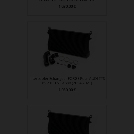
1 030,00 €
Prix
Intercooler Echangeur FORGE Pour AUDI TTS
8S 2.0 TFSI EA888 (2014-2021)
1 030,00 €
Prix