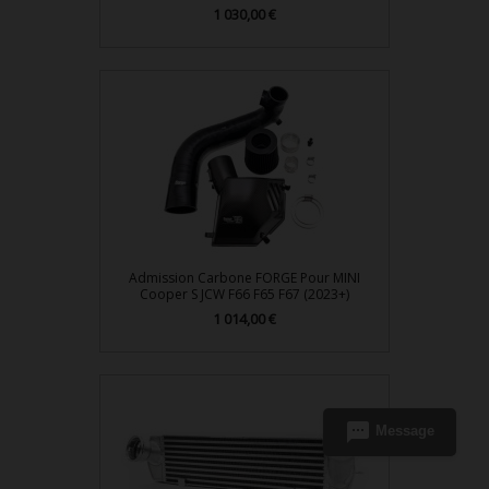
1 030,00 €
Prix
Admission Carbone FORGE Pour MINI
Cooper S JCW F66 F65 F67 (2023+)
1 014,00 €
Prix
sms
Message