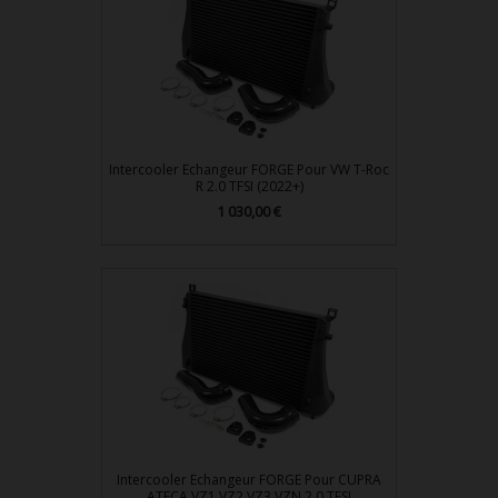
Intercooler Echangeur FORGE Pour VW T-Roc
R 2.0 TFSI (2022+)
1 030,00 €
Prix
Intercooler Echangeur FORGE Pour CUPRA
ATECA VZ1 VZ2 VZ3 VZN 2.0 TFSI