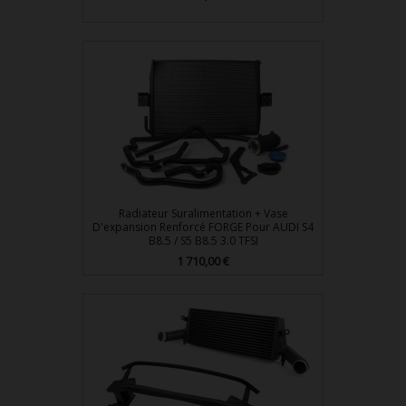
Radiateur Suralimentation + Vase
D'expansion Renforcé FORGE Pour AUDI S4
B8.5 / S5 B8.5 3.0 TFSI
1 710,00 €
Prix