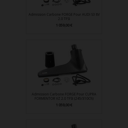
Admission Carbone FORGE Pour AUDI S3 8V
2.0 TFSI
1 059,00 €
Prix
Admission Carbone FORGE Pour CUPRA
FORMENTOR VZ 2.0 TFSI (245/310Ch)
1 059,00 €
Prix