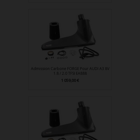
Admission Carbone FORGE Pour AUDI A3 8V
1.8 / 2.0 TFSI EA888
1 059,00 €
Prix