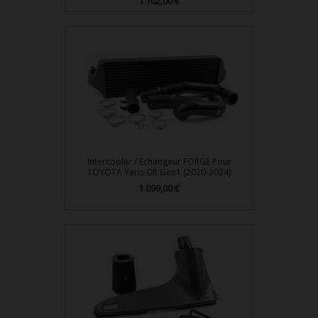
1 102,00 €
Prix
Intercooler / Echangeur FORGE Pour
TOYOTA Yaris GR Gen1 (2020-2024)
1 099,00 €
Prix