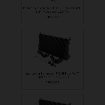
Intercooler Echangeur FORGE Pour VW GOLF
8 GTI + Clubsport 2.0 TFSI
1 030,00 €
Prix
Intercooler Echangeur FORGE Pour VW T-
Tiguan R 2.0 TFSI (2022+)
1 030,00 €
Prix