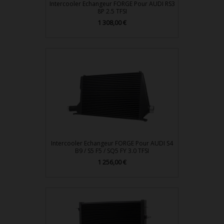
Intercooler Echangeur FORGE Pour AUDI RS3
8P 2.5 TFSI
1 308,00 €
Prix
Intercooler Echangeur FORGE Pour AUDI S4
B9 / S5 F5 / SQ5 FY 3.0 TFSI
1 256,00 €
Prix