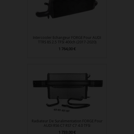
Intercooler Echangeur FORGE Pour AUDI
TTRS 8S 2.5 TFSI 400ch (2017-2020)
1 764,00 €
Prix
Radiateur De Suralimentation FORGE Pour
AUDI RS6 C7 RS7 C7 4.0 TFSI
1 733,00 €
Prix