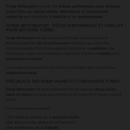
Forge Motorsport
conçoit des
pièces performance pour moteurs
turbo
telles que
dump valves
,
admissions
et
composants
renforcés
pour améliorer la
fiabilité
et les
performances
.
FORGE MOTORSPORT : PIÈCES PERFORMANCE ET FIABILITÉ
POUR MOTEURS TURBO
Forge Motorsport
est une marque britannique reconnue dans le
développement de
pièces performance
destinées aux véhicules
turbocompressés. Forte d’une expertise acquise en
compétition
, elle
conçoit des composants permettant d’améliorer à la fois la
fiabilité
et les
performances moteur
.
La marque est aujourd’hui une référence mondiale dans l’univers des
préparations turbo
.
SPÉCIALISTE DES DUMP VALVES ET COMPOSANTS TURBO
Forge Motorsport
est particulièrement connue pour ses
dump valves
(blow off valves)
conçues pour remplacer les systèmes d’origine souvent
limités.
Ces composants permettent :
Une meilleure gestion de la
pression turbo
Une réduction des pertes de performance
Une amélioration de la
fiabilité