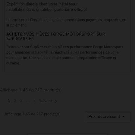
Expédition directe chez votre installateur
Installation dans un
atelier partenaire officiel
La livraison et l’installation sont des
prestations payantes
, proposées en
supplément.
ACHETER VOS PIÈCES FORGE MOTORSPORT SUR
SUPRCARS.FR
Retrouvez sur
SupRcars.fr
les
pièces performance Forge Motorsport
pour améliorer la
fiabilité
, la
réactivité
et les
performances
de votre
moteur turbo. Une solution idéale pour une
préparation efficace et
durable
.
Affichage 1-45 de 217 produit(s)

1
2
3
…
5
Suivant
Affichage 1-45 de 217 produit(s)

Prix, décroissant