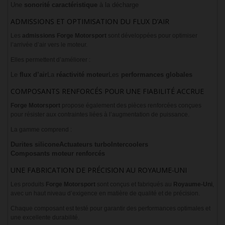
Une
sonorité caractéristique
à la décharge
ADMISSIONS ET OPTIMISATION DU FLUX D’AIR
Les
admissions Forge Motorsport
sont développées pour optimiser
l’arrivée d’air vers le moteur.
Elles permettent d’améliorer :
Le
flux d’air
La
réactivité moteur
Les
performances globales
COMPOSANTS RENFORCÉS POUR UNE FIABILITÉ ACCRUE
Forge Motorsport
propose également des pièces renforcées conçues
pour résister aux contraintes liées à l’augmentation de puissance.
La gamme comprend :
Durites silicone
Actuateurs turbo
Intercoolers
Composants moteur renforcés
UNE FABRICATION DE PRÉCISION AU ROYAUME-UNI
Les produits
Forge Motorsport
sont conçus et fabriqués au
Royaume-Uni
,
avec un haut niveau d’exigence en matière de qualité et de précision.
Chaque composant est testé pour garantir des performances optimales et
une excellente durabilité.