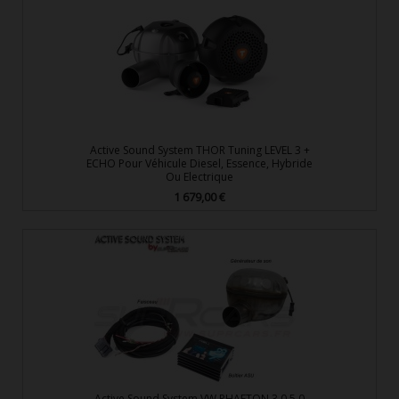
Active Sound System THOR Tuning LEVEL 3 +
ECHO Pour Véhicule Diesel, Essence, Hybride
Ou Electrique
1 679,00 €
Prix
Active Sound System VW PHAETON 3,0 5,0