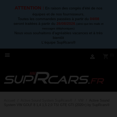
ATTENTION :
En raison des congés d'été de nos
équipes et de nos fournisseurs,
Toutes les commandes passées à partir du
04/08
seront traitées à partir du
26/08/2026
.
(ainsi que les mails et
messages téléphoniques)
Nous vous souhaitons d'agréables vacances et à très
bientôt
L'équipe SupRcars®

(0)
shopping_cart

Accueil
Active Sound System SupRcars®
VW
Active Sound
System VW GOLF 8 1,4 1,5 2,0 TSI GTE GTI (2020+) by SupRcars®