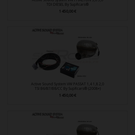
TDI DIESEL By SupRcars®
1 450,00 €
Prix
Active Sound System VW PASSAT 1,4 1,8 2,0
TSI B6/B7/B8/CC By SupRcars® (2008+)
1 450,00 €
Prix