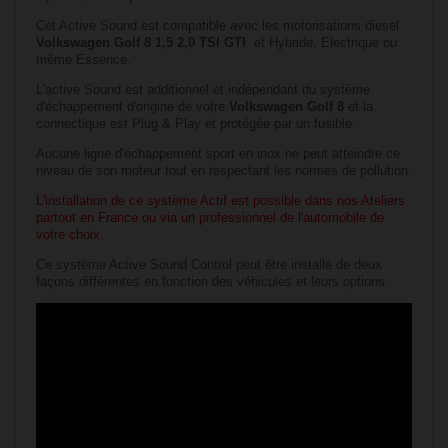
Cet Active Sound est compatible avec les motorisations diesel
Volkswagen
Golf 8
1,5 2,0 TSI GTI
et Hybride, Electrique ou
même Essence.
L'active Sound est additionnel et indépendant du système
d'échappement d'origine de votre
Volkswagen
Golf 8
et la
connectique est Plug & Play et protégée par un fusible.
Aucune ligne d'échappement sport en inox ne peut atteindre ce
niveau de son moteur tout en respectant les normes de pollution.
L'installation de ce système Actif est possible dans nos Ateliers
partout en France ou via un professionnel de l'automobile de
votre choix.
Ce système Active Sound Control peut être installé de deux
façons différentes en fonction des véhicules et leurs options.