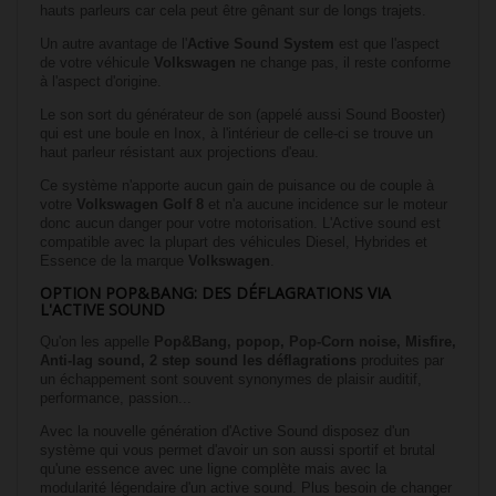
hauts parleurs car cela peut être gênant sur de longs trajets.
Un autre avantage de l'
Active Sound System
est que l'aspect
de votre véhicule
Volkswagen
ne change pas, il reste conforme
à l'aspect d'origine.
Le son sort du générateur de son (appelé aussi Sound Booster)
qui est une boule en Inox, à l'intérieur de celle-ci se trouve un
haut parleur résistant aux projections d'eau.
Ce système n'apporte aucun gain de puisance ou de couple à
votre
Volkswagen
Golf 8
et n'a aucune incidence sur le moteur
donc aucun danger pour votre motorisation. L'Active sound est
compatible avec la plupart des véhicules Diesel, Hybrides et
Essence de la marque
Volkswagen
.
OPTION POP&BANG: DES DÉFLAGRATIONS VIA
L'ACTIVE SOUND
Qu'on les appelle
Pop&Bang, popop, Pop-Corn noise, Misfire,
Anti-lag sound, 2 step sound les déflagrations
produites par
un échappement sont souvent synonymes de plaisir auditif,
performance, passion...
Avec la nouvelle génération d'Active Sound disposez d'un
système qui vous permet d'avoir un son aussi sportif et brutal
qu'une essence avec une ligne complète mais avec la
modularité légendaire d'un active sound. Plus besoin de changer