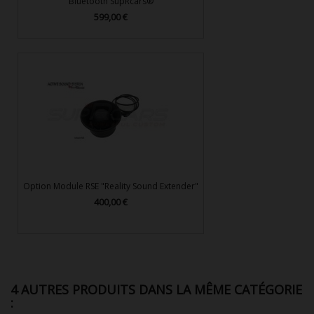
Bluetooth SupRcars®
599,00 €
Prix
Option Module RSE "Reality Sound Extender"
400,00 €
Prix
4 AUTRES PRODUITS DANS LA MÊME CATÉGORIE
: