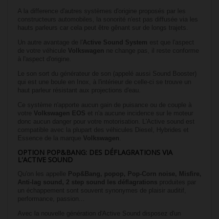
A la difference d'autres systèmes d'origine proposés par les
constructeurs automobiles, la sonorité n'est pas diffusée via les
hauts parleurs car cela peut être gênant sur de longs trajets.
Un autre avantage de l'
Active Sound System
est que l'aspect
de votre véhicule
Volkswagen
ne change pas, il reste conforme
à l'aspect d'origine.
Le son sort du générateur de son (appelé aussi Sound Booster)
qui est une boule en Inox, à l'intérieur de celle-ci se trouve un
haut parleur résistant aux projections d'eau.
Ce système n'apporte aucun gain de puisance ou de couple à
votre
Volkswagen
EOS
et n'a aucune incidence sur le moteur
donc aucun danger pour votre motorisation. L'Active sound est
compatible avec la plupart des véhicules Diesel, Hybrides et
Essence de la marque
Volkswagen
.
OPTION POP&BANG: DES DÉFLAGRATIONS VIA
L'ACTIVE SOUND
Qu'on les appelle
Pop&Bang, popop, Pop-Corn noise, Misfire,
Anti-lag sound, 2 step sound les déflagrations
produites par
un échappement sont souvent synonymes de plaisir auditif,
performance, passion...
Avec la nouvelle génération d'Active Sound disposez d'un