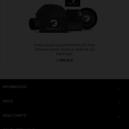
Active Sound System MAXHAUST Pour
Véhicule Diesel, Essence, Hybride Ou
Electrique
1 499,00 €
Prix
INFORMATION

INFOS

MON COMPTE
