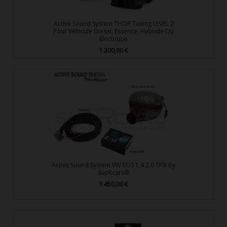
Active Sound System THOR Tuning LEVEL 2
Pour Véhicule Diesel, Essence, Hybride Ou
Electrique
1 200,00 €
Prix
Active Sound System VW EOS 1,4 2,0 TFSI By
SupRcars®
1 450,00 €
Prix