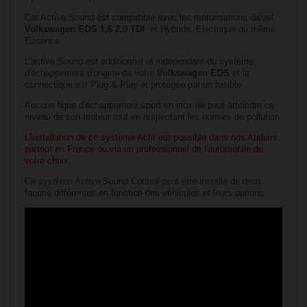
Cet Active Sound est compatible avec les motorisations diesel
Volkswagen EOS 1,6 2,0 TDI
et Hybride, Electrique ou même
Essence.
L'active Sound est additionnel et indépendant du système
d'échappement d'origine de votre
Volkswagen
EOS
et la
connectique est Plug & Play et protégée par un fusible.
Aucune ligne d'échappement sport en inox ne peut atteindre ce
niveau de son moteur tout en respectant les normes de pollution.
L'installation de ce système Actif est possible dans nos Ateliers
partout en France ou via un professionnel de l'automobile de
votre choix.
Ce système Active Sound Control peut être installé de deux
façons différentes en fonction des véhicules et leurs options.