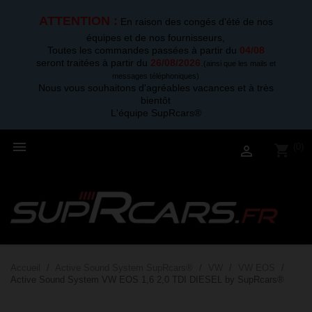
ATTENTION :
En raison des congés d'été de nos
équipes et de nos fournisseurs,
Toutes les commandes passées à partir du
04/08
seront traitées à partir du
26/08/2026
.
(ainsi que les mails et
messages téléphoniques)
Nous vous souhaitons d'agréables vacances et à très
bientôt
L'équipe SupRcars®

(0)
shopping_cart

Accueil
Active Sound System SupRcars®
VW
VW EOS
Active Sound System VW EOS 1,6 2,0 TDI DIESEL by SupRcars®