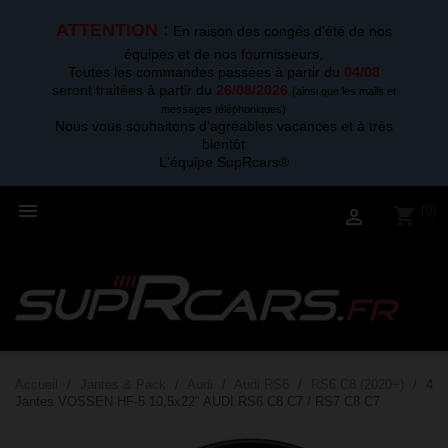
ATTENTION :
En raison des congés d'été de nos
équipes et de nos fournisseurs,
Toutes les commandes passées à partir du
04/08
seront traitées à partir du
26/08/2026
.
(ainsi que les mails et
messages téléphoniques)
Nous vous souhaitons d'agréables vacances et à très
bientôt
L'équipe SupRcars®

(0)
shopping_cart

Accueil
Jantes & Pack
Audi
Audi RS6
RS6 C8 (2020+)
4
Jantes VOSSEN HF-5 10,5x22" AUDI RS6 C8 C7 / RS7 C8 C7