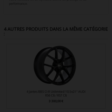
performance.
4 AUTRES PRODUITS DANS LA MÊME CATÉGORIE
:
4 Jantes BBS CI-R Unlimited 10.5x21" AUDI
RS6 C8 / RS7 C8
3 300,00 €
Prix