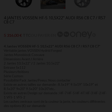
4 JANTES VOSSEN HF-5 10,5X22" AUDI RS6 C8 C7 / RS7
C8 C7
5 316,00 €
TTC
OU PAYER EN
4 Jantes VOSSEN HF-5 10,5x22" AUDI RS6 C8 C7 / RS7 C8 C7*
Véritable jantes VOSSEN Hydrid Forged
Jantes Monoblock Concave
Dimensions Avant
/
Arrière
2 Jantes 10.5x22"
/
2 Jantes 10.5x22"
Entraxe 5x112
Plusieurs finitions
Série Custom
Possibilité Pack Jantes/Pneus: Nous contacter
Existe en autres tailles sur demande : 8.5x19" 9.5x19" 10x19" et
8.5x20" 9x20" 9.5x20" 10x20"etc..
Existe en autres Design sur demande : HF-7 HF-5 HF-4T HF-3 HF-2 HF-
1 VFS-1 VFS-2
Les caches centraux sont de la couleur la jante, les couleurs différentes
des options (€) sur demande