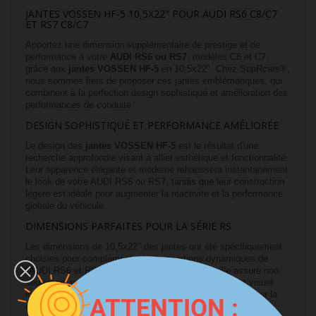
JANTES VOSSEN HF-5 10,5X22" POUR AUDI RS6 C8/C7
ET RS7 C8/C7
Apportez une dimension supplémentaire de prestige et de
performance à votre
AUDI RS6 ou RS7
, modèles C8 et C7,
grâce aux
jantes VOSSEN HF-5
en 10,5x22". Chez SupRcars®,
nous sommes fiers de proposer ces jantes emblématiques, qui
combinent à la perfection design sophistiqué et amélioration des
performances de conduite.
DESIGN SOPHISTIQUÉ ET PERFORMANCE AMÉLIORÉE
Le design des
jantes VOSSEN HF-5
est le résultat d'une
recherche approfondie visant à allier esthétique et fonctionnalité.
Leur apparence élégante et moderne rehaussera instantanément
le look de votre AUDI RS6 ou RS7, tandis que leur construction
légère est idéale pour augmenter la réactivité et la performance
globale du véhicule.
DIMENSIONS PARFAITES POUR LA SÉRIE RS
Les dimensions de 10,5x22" des jantes ont été spécifiquement
choisies pour complémenter les proportions dynamiques de
l'AUDI RS6 et RS7, modèles C8 et C7. Cette taille assure non
seulement un ajustement précis mais aussi un impact visuel
impressionnant, affirmant la présence de votre véhicule sur la
ATTENTION :
route.