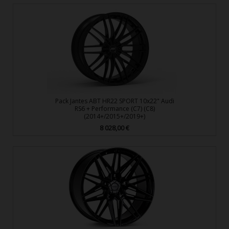
Pack Jantes ABT HR22 SPORT 10x22" Audi
RS6 + Performance (C7) (C8)
(2014+/2015+/2019+)
8 028,00 €
Prix