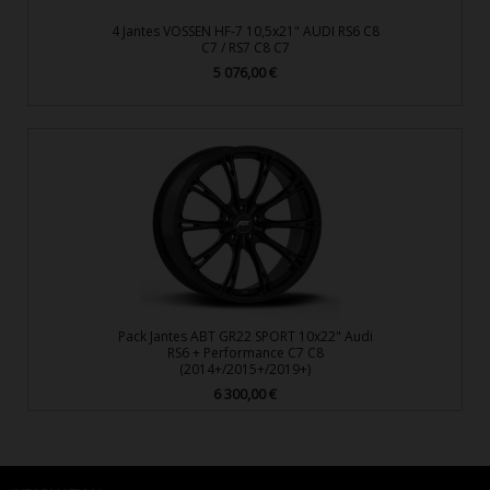
4 Jantes VOSSEN HF-7 10,5x21" AUDI RS6 C8
C7 / RS7 C8 C7
5 076,00 €
Prix
Pack Jantes ABT GR22 SPORT 10x22" Audi
RS6 + Performance C7 C8
(2014+/2015+/2019+)
6 300,00 €
Prix