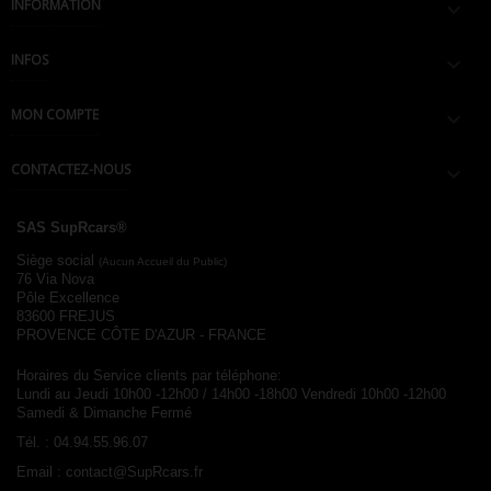
INFORMATION

INFOS

MON COMPTE

CONTACTEZ-NOUS

SAS SupRcars®
Siège social
(Aucun Accueil du Public)
76 Via Nova
Pôle Excellence
83600 FREJUS
PROVENCE CÔTE D'AZUR - FRANCE
Horaires du Service clients par téléphone:
Lundi au Jeudi 10h00 -12h00 / 14h00 -18h00
Vendredi 10h00 -12h00
Samedi & Dimanche Fermé
Tél. :
04.94.55.96.07
Email :
contact@SupRcars.fr