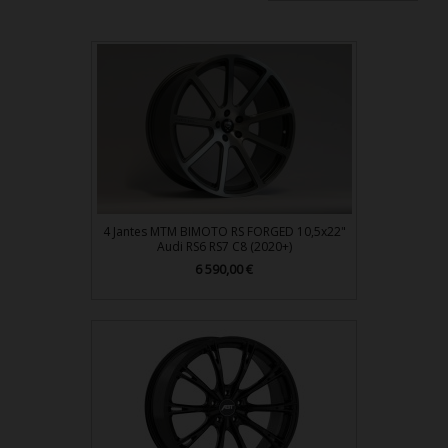
4 Jantes MTM BIMOTO RS FORGED 10,5x22"
Audi RS6 RS7 C8 (2020+)
Prix
6 590,00 €