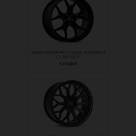
4 Jantes VOSSEN HF-5 10,5x22" AUDI RS6 C8
C7 / RS7 C8 C7
Prix
5 316,00 €