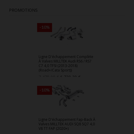
PROMOTIONS
-10%
Ligne D'échappement Complète
À Valves MILLTEK Audi RS6 / RS7
C7 4,0 TFSI (2013-2018)
(Road+/Cata Sport))
Prix
Prix
7 478,00 €
6 730,20 €
de
base
-10%
Ligne D'échappement Fap-Back À
Valves MILLTEK AUDI SQ8 SQ7 4,0
V8 TT FAP (2020+)