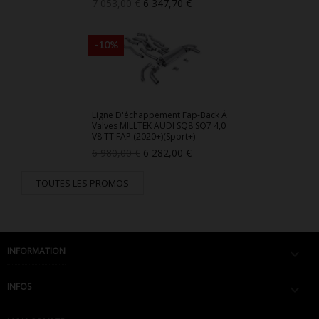
Prix
Prix
7 053,00 €
6 347,70 €
de
base
-10%
Ligne D'échappement Fap-Back À
Valves MILLTEK AUDI SQ8 SQ7 4,0
V8 TT FAP (2020+)(Sport+)
Prix
Prix
6 980,00 €
6 282,00 €
de
base
TOUTES LES PROMOS
INFORMATION

INFOS
