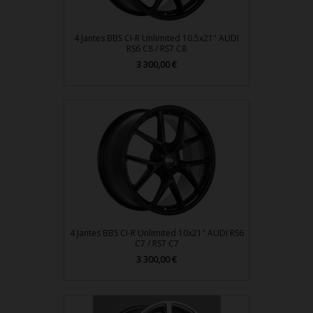
4 Jantes BBS CI-R Unlimited 10.5x21" AUDI
RS6 C8 / RS7 C8
Prix
3 300,00 €
4 Jantes BBS CI-R Unlimited 10x21" AUDI RS6
C7 / RS7 C7
Prix
3 300,00 €