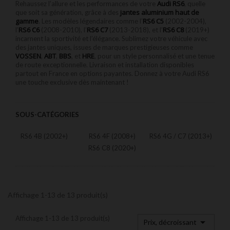
Audi RS6
Rehaussez l’allure et les performances de votre
, quelle
jantes aluminium haut de
que soit sa génération, grâce à des
gamme
RS6 C5
. Les modèles légendaires comme l’
(2002-2004),
RS6 C6
RS6 C7
RS6 C8
l’
(2008-2010), l’
(2013-2018), et l’
(2019+)
incarnent la sportivité et l’élégance. Sublimez votre véhicule avec
des jantes uniques, issues de marques prestigieuses comme
VOSSEN
ABT
BBS
HRE
,
,
, et
, pour un style personnalisé et une tenue
de route exceptionnelle. Livraison et installation disponibles
partout en France en options payantes. Donnez à votre Audi RS6
une touche exclusive dès maintenant !
SOUS-CATÉGORIES
RS6 4B (2002+)
RS6 4F (2008+)
RS6 4G / C7 (2013+)
RS6 C8 (2020+)
Affichage 1-13 de 13 produit(s)
Affichage 1-13 de 13 produit(s)

Prix, décroissant