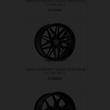
4 Jantes VOSSEN HF-2 10,5x22" AUDI RS6 C8
C7 / RS7 C8 C7
Prix
5 316,00 €
4 Jantes VOSSEN HF-7 10,5x21" AUDI RS6 C8
C7 / RS7 C8 C7
Prix
5 076,00 €