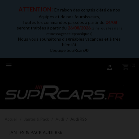
ATTENTION :
En raison des congés d'été de nos
équipes et de nos fournisseurs,
Toutes les commandes passées à partir du
04/08
seront traitées à partir du
26/08/2026
.
(ainsi que les mails
et messages téléphoniques)
Nous vous souhaitons d'agréables vacances et à très
bientôt
L'équipe SupRcars®

(0)
shopping_cart

Accueil
Jantes & Pack
Audi
Audi RS6
JANTES & PACK AUDI RS6