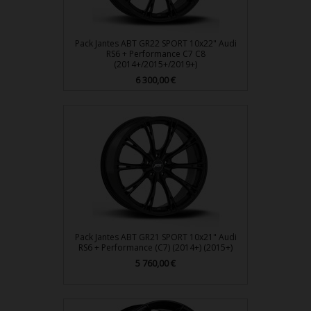
Pack Jantes ABT GR22 SPORT 10x22" Audi
RS6 + Performance C7 C8
(2014+/2015+/2019+)
Prix
6 300,00 €
Pack Jantes ABT GR21 SPORT 10x21" Audi
RS6 + Performance (C7) (2014+) (2015+)
Prix
5 760,00 €