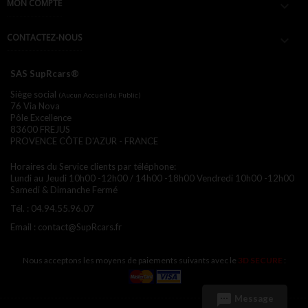
MON COMPTE

CONTACTEZ-NOUS

SAS SupRcars®
Siège social
(Aucun Accueil du Public)
76 Via Nova
Pôle Excellence
83600 FREJUS
PROVENCE CÔTE D'AZUR - FRANCE
Horaires du Service clients par téléphone:
Lundi au Jeudi 10h00 -12h00 / 14h00 -18h00
Vendredi 10h00 -12h00
Samedi & Dimanche Fermé
Tél. :
04.94.55.96.07
Email :
contact@SupRcars.fr
Nous acceptons les moyens de paiements suivants avec le
3D SECURE
:
sms
Message