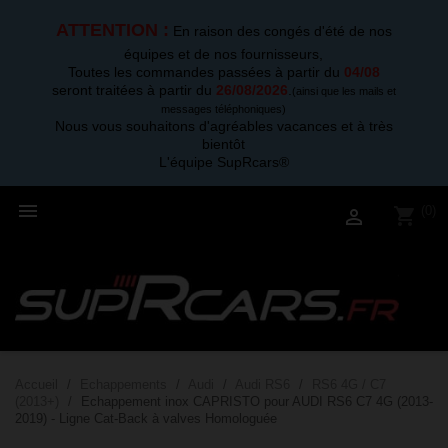
ATTENTION :
En raison des congés d'été de nos
équipes et de nos fournisseurs,
Toutes les commandes passées à partir du
04/08
seront traitées à partir du
26/08/2026
.
(ainsi que les mails et
messages téléphoniques)
Nous vous souhaitons d'agréables vacances et à très
bientôt
L'équipe SupRcars®

(0)
shopping_cart

Accueil
Echappements
Audi
Audi RS6
RS6 4G / C7
(2013+)
Echappement inox CAPRISTO pour AUDI RS6 C7 4G (2013-
2019) - Ligne Cat-Back à valves Homologuée