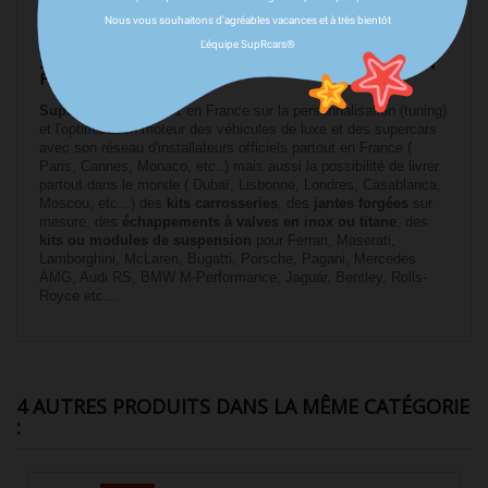
Nous vous souhaitons d'agréables vacances et à très bientôt
L'équipe SupRcars®
SUPRCARS SPÉCIALISTE TUNING HAUT DE GAMME EN
FRANCE ET MONACO
SupRcars®
est le N°1 en France sur la personnalisation (tuning)
et l'optimisation moteur des véhicules de luxe et des supercars
avec son réseau d'installateurs officiels partout en France (
Paris, Cannes, Monaco, etc..) mais aussi la possibilité de livrer
partout dans le monde ( Dubaï, Lisbonne, Londres, Casablanca,
Moscou, etc...) des
kits carrosseries
, des
jantes forgées
sur
mesure, des
échappements à valves en inox ou titane
, des
kits ou modules de suspension
pour Ferrari, Maserati,
Lamborghini, McLaren, Bugatti, Porsche, Pagani, Mercedes
AMG, Audi RS, BMW M-Performance, Jaguar, Bentley, Rolls-
Royce etc...
4 AUTRES PRODUITS DANS LA MÊME CATÉGORIE
: