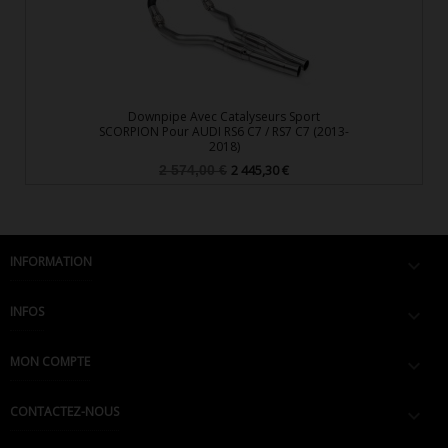
Downpipe Avec Catalyseurs Sport
SCORPION Pour AUDI RS6 C7 / RS7 C7 (2013-
2018)
Prix
Prix
2 445,30 €
2 574,00 €
de
base
INFORMATION

INFOS

MON COMPTE

CONTACTEZ-NOUS
