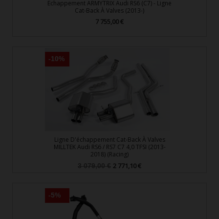
Echappement ARMYTRIX Audi RS6 (C7) - Ligne
Cat-Back À Valves (2013-)
7 755,00 €
Prix
-10%
Ligne D'échappement Cat-Back À Valves
MILLTEK Audi RS6 / RS7 C7 4,0 TFSI (2013-
2018) (Racing)
Prix
Prix
2 771,10 €
3 079,00 €
de
base
-5%