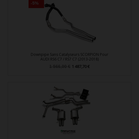
-5%
Downpipe Sans Catalyseurs SCORPION Pour
AUDI RS6 C7 / RS7 C7 (2013-2018)
Prix
Prix
1 487,70 €
1 566,00 €
de
base