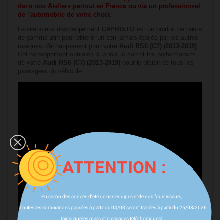
dans nos Ateliers partout en France ou via un professionnel
de l'automobile de votre choix
.
Le silencieux d'échappement
CAPRISTO
est un produit de haute
de gamme afin pour obtenir un son jamais égalée par les autres
marques d'échappement pour votre
Audi RS6 (C7) (2013-2019)
.
Cet échappement optimise à la fois le son et les performances
de votre
Audi RS6 (C7) (2013-2019)
pour le plaisir de tous les
passagers du véhicule.
ATTENTION :
En raison des congés d'été de nos équipes et de nos fournisseurs,
Toutes les commandes passées à partir du 04/08 seront traitées à partir du 26/08/2026
(ainsi que les mails et messages téléphoniques)