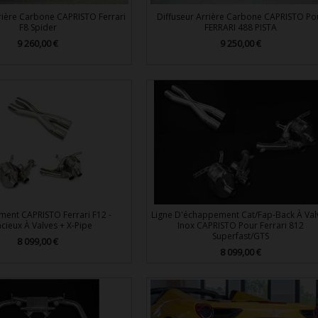
rière Carbone CAPRISTO Ferrari
Diffuseur Arrière Carbone CAPRISTO Po
F8 Spider
FERRARI 488 PISTA
9 260,00 €
9 250,00 €
Prix
Prix


Aperçu rapide
Aperçu rapide
ent CAPRISTO Ferrari F12 -
Ligne D'échappement Cat/Fap-Back À Val
ncieux À Valves + X-Pipe
Inox CAPRISTO Pour Ferrari 812
Superfast/GTS
8 099,00 €
Prix
8 099,00 €
Prix


Aperçu rapide
Aperçu rapide