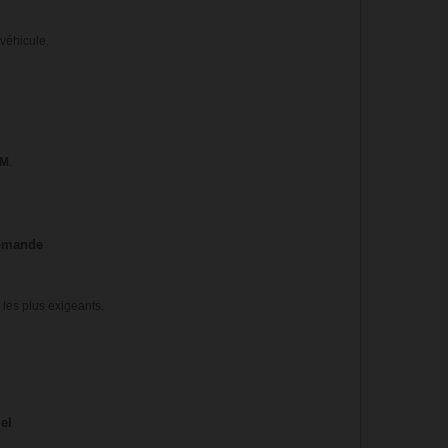
 véhicule.
 M
.
lemande
les plus exigeants.
iel