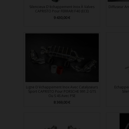
Silencieux D'échappement Inox À Valves
Diffuseur Ar
CAPRISTO Pour FERRARI F40 (ECE)
9 430,00 €
Prix

Aperçu rapide
Ligne D'échappement Inox Avec Catalyseurs
Echappem
Sport CAPRISTO Pour PORSCHE 991.2 GTS
Sile
Ou S 4S Avec PSE
8 369,00 €
Prix

Aperçu rapide