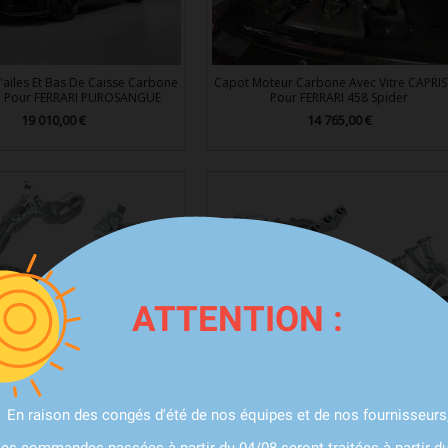
'ailes Et Bas De Caisse Carbone
Capot Moteur Carbone Avec Vitre CAPRI
 Pour FERRARI PUROSANGUE
Pour FERRARI 458 Spider
19 010,00 €
14 765,00 €
Prix
Prix


Aperçu rapide
Aperçu rapide
ATTENTION :
chappement Inox Complète À
Ligne Complète D'échappement Inox
APRISTO Pour MASERATI MC20
CAPRISTO Pour PORSCHE 992.2 GT3 +
Touring (2025+)
12 512,00 €
Prix
10 531,00 €
En raison des congés d'été de nos équipes et de nos fournisseurs
Prix