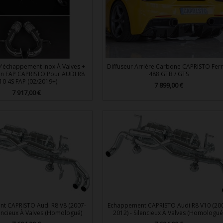
D'échappement Inox À Valves +
Diffuseur Arrière Carbone CAPRISTO Ferr
n FAP CAPRISTO Pour AUDI R8
488 GTB / GTS
10 4S FAP (02/2019+)
7 899,00 €
Prix
7 917,00 €
Prix


Aperçu rapide
Aperçu rapide
t CAPRISTO Audi R8 V8 (2007-
Echappement CAPRISTO Audi R8 V10 (20
lencieux À Valves (Homologué)
2012) - Silencieux À Valves (Homologué