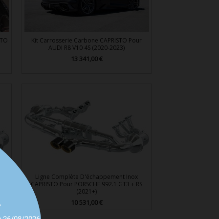
STO
Kit Carrosserie Carbone CAPRISTO Pour
AUDI R8 V10 4S (2020-2023)
13 341,00 €
Prix

Aperçu rapide
Ligne Complète D'échappement Inox
CAPRISTO Pour PORSCHE 992.1 GT3 + RS
(2021+)
10 531,00 €
,
Prix