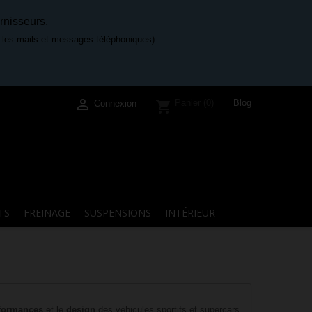
rnisseurs,
e les mails et messages téléphoniques)

Blog
Panier
(0)
shopping_cart
Connexion
TS
FREINAGE
SUSPENSIONS
INTÉRIEUR
formances
et le
design
des véhicules sportifs et supercars.