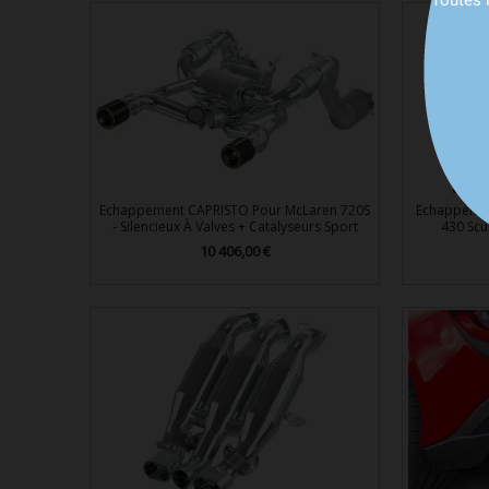
Toutes 

Aperçu rapide
Echappement CAPRISTO Pour McLaren 720S
Echappemen
- Silencieux À Valves + Catalyseurs Sport
430 Scu
10 406,00 €
Prix

Aperçu rapide