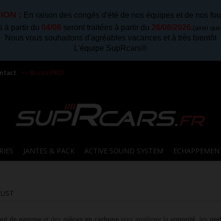
ION :
En raison des congés d'été de nos équipes et de nos fou
à partir du
04/08
seront traitées à partir du
26/08/2026
.
(ainsi qu
Nous vous souhaitons d'agréables vacances et à très bientôt
L'équipe SupRcars®
ntact
>> Accès PRO
RIES
JANTES & PACK
ACTIVE SOUND SYSTEM
ECHAPPEMEN
AUST
aut de gamme
et des
pièces en carbone
pour améliorer la
sonorité
, les
per