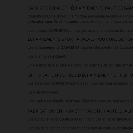
CAPRISTO EXHAUST : ÉCHAPPEMENTS HAUT DE GA
CAPRISTO Exhaust
est une marque allemande reconnue dans 
véhicules sportifs
et de
supercars
recherchant un niveau élevé d
Les produits
CAPRISTO
sont conçus avec une approche techniq
ÉCHAPPEMENTS SPORT À VALVES POUR UNE SONORI
Les
échappements CAPRISTO
intègrent des
systèmes à valve
Les avantages incluent :
Une
sonorité discrète
en conduite normale
Un son
sportif e
OPTIMISATION DU FLUX D’ÉCHAPPEMENT ET PERF
Les systèmes
CAPRISTO Exhaust
sont conçus pour améliorer la 
Cela se traduit par :
Une meilleure
réactivité moteur
Des montées en régime plus
FABRICATION EN INOX ET TITANE DE HAUTE QUALI
Les échappements
CAPRISTO
sont fabriqués en
acier inoxydab
La qualité de fabrication et les finitions sont au cœur du positi