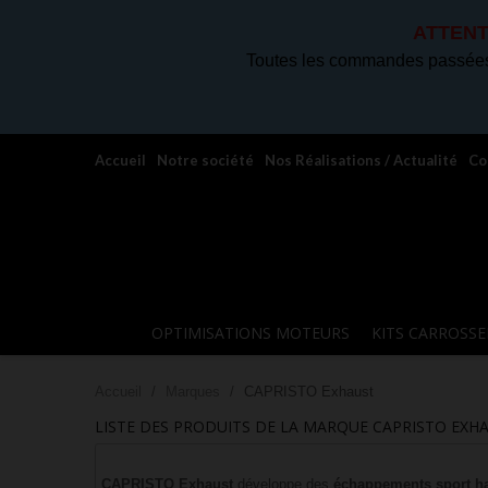
ATTENT
Toutes les commandes passées 
Accueil
Notre société
Nos Réalisations / Actualité
Co
OPTIMISATIONS MOTEURS
KITS CARROSSE
Accueil
Marques
CAPRISTO Exhaust
LISTE DES PRODUITS DE LA MARQUE CAPRISTO EXH
CAPRISTO Exhaust
développe des
échappements sport h