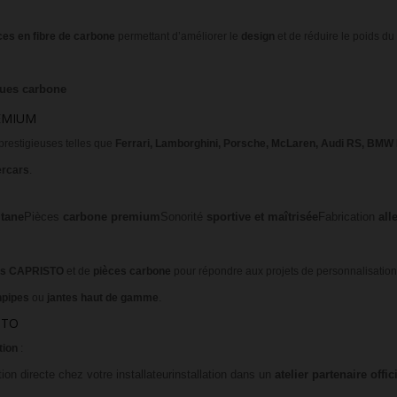
ces en fibre de carbone
permettant d’améliorer le
design
et de réduire le poids du
ues carbone
REMIUM
restigieuses telles que
Ferrari, Lamborghini, Porsche, McLaren, Audi RS, BMW
ercars
.
itane
Pièces
carbone premium
Sonorité
sportive et maîtrisée
Fabrication
al
ts CAPRISTO
et de
pièces carbone
pour répondre aux projets de personnalisation 
pipes
ou
jantes haut de gamme
.
STO
tion
:
ion directe chez votre installateur
installation dans un
atelier partenaire offic