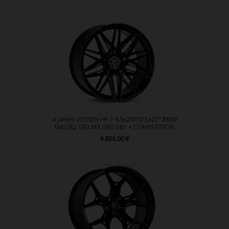
4 Jantes VOSSEN HF-7 9.5x20/10.5x21" BMW
M4 G82 G83 M3 G80 G81 + COMPETITION
4 836,00 €
Prix