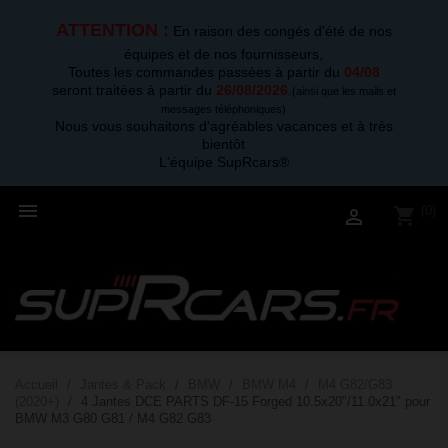
ATTENTION :
En raison des congés d'été de nos
équipes et de nos fournisseurs,
Toutes les commandes passées à partir du
04/08
seront traitées à partir du
26/08/2026
.
(ainsi que les mails et
messages téléphoniques)
Nous vous souhaitons d'agréables vacances et à très
bientôt
L'équipe SupRcars®

(0)
shopping_cart

Accueil
Jantes & Pack
BMW
BMW M4
M4 G82/G83
(2020+)
4 Jantes DCE PARTS DF-15 Forged 10.5x20"/11.0x21" pour
BMW M3 G80 G81 / M4 G82 G83