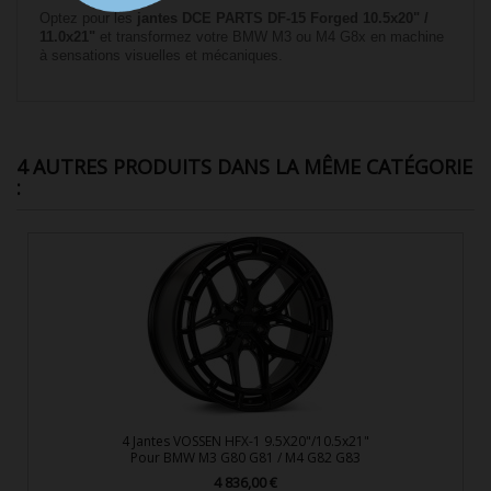
Optez pour les
jantes DCE PARTS DF-15 Forged 10.5x20" /
11.0x21"
et transformez votre BMW M3 ou M4 G8x en machine
à sensations visuelles et mécaniques.
4 AUTRES PRODUITS DANS LA MÊME CATÉGORIE
:
4 Jantes VOSSEN HFX-1 9.5X20"/10.5x21"
Pour BMW M3 G80 G81 / M4 G82 G83
4 836,00 €
Prix