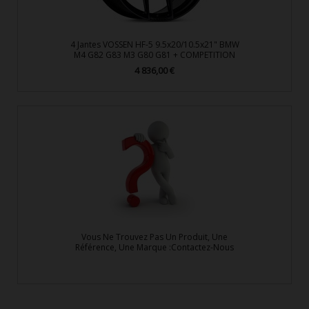
4 Jantes VOSSEN HF-5 9.5x20/10.5x21" BMW
M4 G82 G83 M3 G80 G81 + COMPETITION
4 836,00 €
Prix
Vous Ne Trouvez Pas Un Produit, Une
Référence, Une Marque :Contactez-Nous