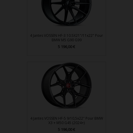
4 Jantes VOSSEN HF-3 10.5X21"/11x22" Pour
BMW M5 G90 G99
Prix
5 196,00 €
4 Jantes VOSSEN HF-5 9/10,5x22" Pour BMW
X3 + M50 G45 (2024+)
Prix
5 196,00 €