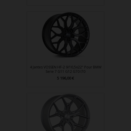
4 Jantes VOSSEN HF-2 9/10,5x22" Pour BMW
Serie 7 G11 G12 G70 I70
Prix
5 196,00 €