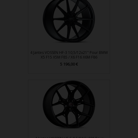
4 Jantes VOSSEN HF-3 10,5/12x21" Pour BMW
X5 F15 X5M F85 / X6 F16 X6M F86
Prix
5 196,00 €