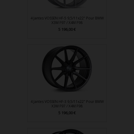
4 Jantes VOSSEN HF-5 9,5/11x22" Pour BMW
X3M F97 / X4M F98
Prix
5 196,00 €
4 Jantes VOSSEN HF-3 9,5/11x22" Pour BMW
X3M F97 / X4M F98
Prix
5 196,00 €