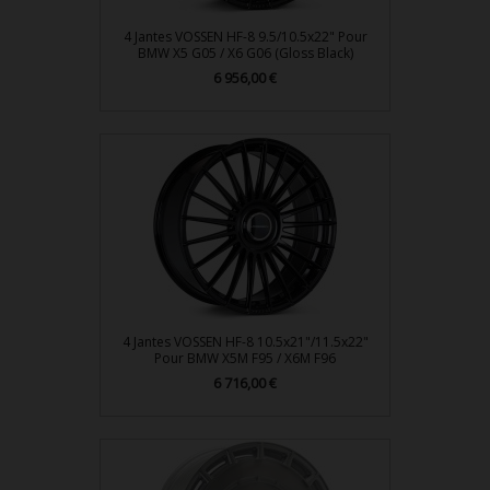
4 Jantes VOSSEN HF-8 9.5/10.5x22" Pour
BMW X5 G05 / X6 G06 (Gloss Black)
Prix
6 956,00 €
4 Jantes VOSSEN HF-8 10.5x21"/11.5x22"
Pour BMW X5M F95 / X6M F96
Prix
6 716,00 €