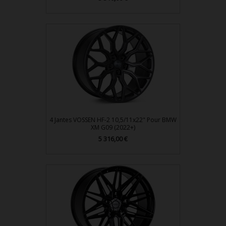
4 Jantes VOSSEN HF-2 10,5/11x22" Pour BMW
XM G09 (2022+)
Prix
5 316,00 €