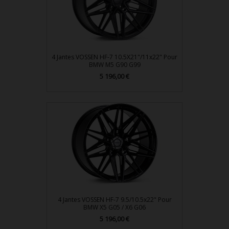
4 Jantes VOSSEN HF-7 10.5X21"/11x22" Pour
BMW M5 G90 G99
Prix
5 196,00 €
4 Jantes VOSSEN HF-7 9.5/10.5x22" Pour
BMW X5 G05 / X6 G06
Prix
5 196,00 €