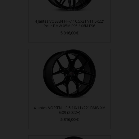
4 Jantes VOSSEN HF-7 10.5x21"/11.5x22"
Pour BMW X5M F95 / X6M F96
Prix
5 316,00 €
4 Jantes VOSSEN HF-5 10/11x22" BMW XM
G09 (2022+)
Prix
5 316,00 €