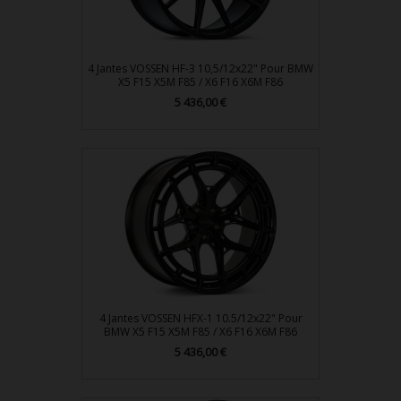
4 Jantes VOSSEN HF-3 10,5/12x22" Pour BMW
X5 F15 X5M F85 / X6 F16 X6M F86
Prix
5 436,00 €
4 Jantes VOSSEN HFX-1 10.5/12x22" Pour
BMW X5 F15 X5M F85 / X6 F16 X6M F86
Prix
5 436,00 €