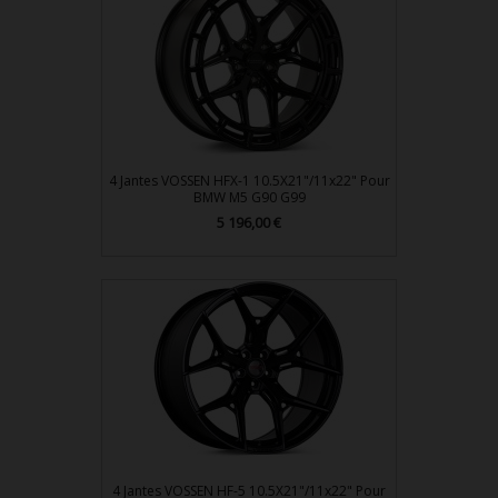
4 Jantes VOSSEN HFX-1 10.5X21"/11x22" Pour
BMW M5 G90 G99
Prix
5 196,00 €
4 Jantes VOSSEN HF-5 10.5X21"/11x22" Pour