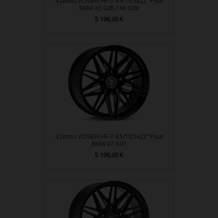
4 Jantes VOSSEN HF-5 9.5/10.5x22" Pour
BMW X5 G05 / X6 G06
Prix
5 196,00 €
4 Jantes VOSSEN HF-7 9,5/10,5x22" Pour
BMW X7 G07
Prix
5 196,00 €