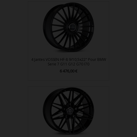
4 Jantes VOSSEN HF-8 9/10,5x22" Pour BMW
Serie 7 G11 G12 G70 I70
Prix
6 476,00 €