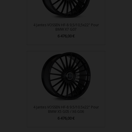
4 Jantes VOSSEN HF-8 9,5/10,5x22" Pour
BMW X7 G07
Prix
6 476,00 €
4 Jantes VOSSEN HF-8 9.5/10.5x22" Pour
BMW X5 G05 / X6 G06
Prix
6 476,00 €