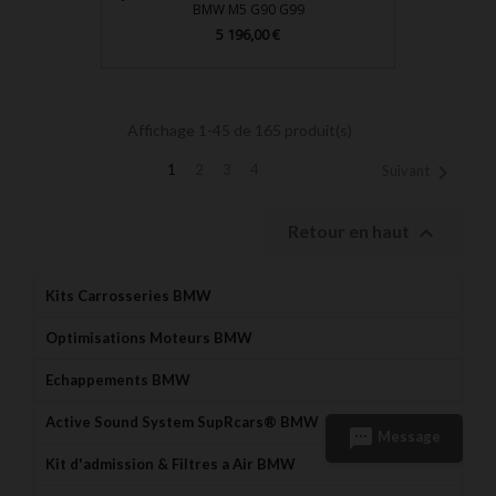
BMW M5 G90 G99
Prix
5 196,00 €
Affichage 1-45 de 165 produit(s)

1
2
3
4
Suivant

Retour en haut
Kits Carrosseries BMW
Optimisations Moteurs BMW
Echappements BMW
Active Sound System SupRcars® BMW
sms
Message
Kit d'admission & Filtres a Air BMW