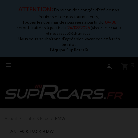
ATTENTION :
En raison des congés d'été de nos
équipes et de nos fournisseurs,
Toutes les commandes passées à partir du
04/08
seront traitées à partir du
26/08/2026
.
(ainsi que les mails
et messages téléphoniques)
Nous vous souhaitons d'agréables vacances et à très
bientôt
L'équipe SupRcars®

(0)
shopping_cart

Accueil
Jantes & Pack
BMW
JANTES & PACK BMW