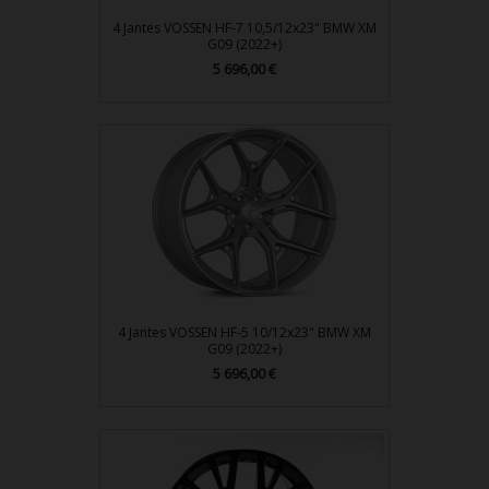
4 Jantes VOSSEN HF-7 10,5/12x23" BMW XM
G09 (2022+)
Prix
5 696,00 €
4 Jantes VOSSEN HF-5 10/12x23" BMW XM
G09 (2022+)
Prix
5 696,00 €