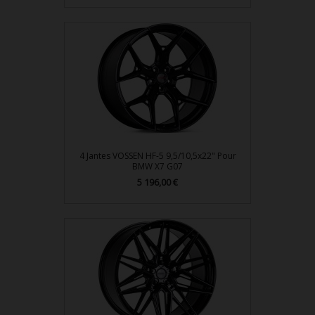
4 Jantes VOSSEN HF-5 9,5/10,5x22" Pour
BMW X7 G07
Prix
5 196,00 €