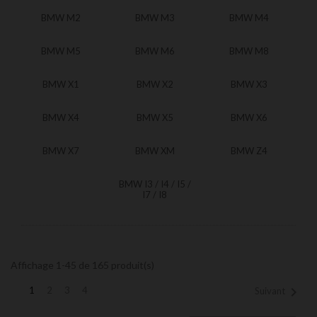
BMW M2
BMW M3
BMW M4
BMW M5
BMW M6
BMW M8
BMW X1
BMW X2
BMW X3
BMW X4
BMW X5
BMW X6
BMW X7
BMW XM
BMW Z4
BMW I3 / I4 / I5 /
I7 / I8
Affichage 1-45 de 165 produit(s)

1
2
3
4
Suivant