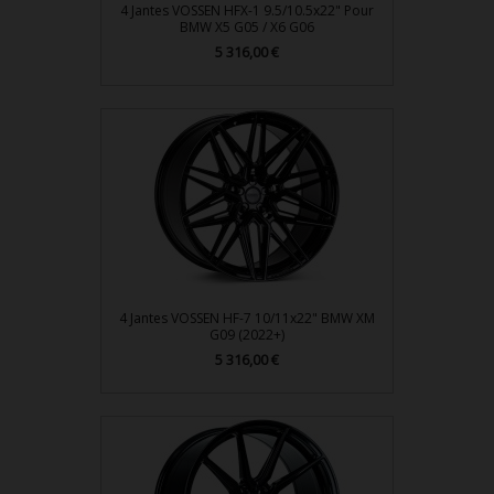
4 Jantes VOSSEN HFX-1 9.5/10.5x22" Pour
BMW X5 G05 / X6 G06
Prix
5 316,00 €
4 Jantes VOSSEN HF-7 10/11x22" BMW XM
G09 (2022+)
Prix
5 316,00 €