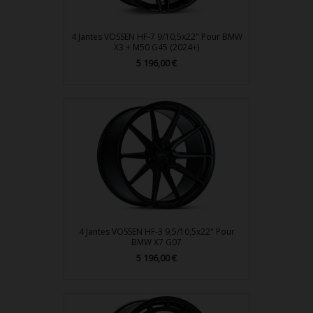
4 Jantes VOSSEN HF-7 9/10,5x22" Pour BMW
X3 + M50 G45 (2024+)
Prix
5 196,00 €
4 Jantes VOSSEN HF-3 9,5/10,5x22" Pour
BMW X7 G07
Prix
5 196,00 €