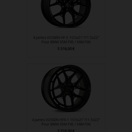
4 Jantes VOSSEN HF-5 10.5x21"/11.5x22"
Pour BMW X5M F95 / X6M F96
Prix
5 316,00 €
4 Jantes VOSSEN HFX-1 10.5x21"/11.5x22"
Pour BMW X5M F95 / X6M F96
Prix
5 316,00 €