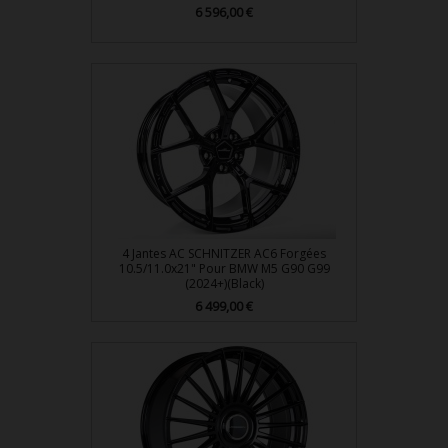
Prix
6 596,00 €
4 Jantes AC SCHNITZER AC6 Forgées
10.5/11.0x21" Pour BMW M5 G90 G99
(2024+)(Black)
Prix
6 499,00 €