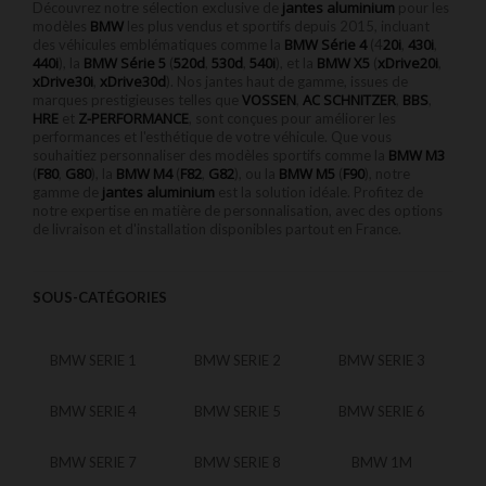
jantes aluminium
Découvrez notre sélection exclusive de
pour les
BMW
modèles
les plus vendus et sportifs depuis 2015, incluant
BMW Série 4
20i
430i
des véhicules emblématiques comme la
(4
,
,
440i
BMW Série 5
520d
530d
540i
BMW X5
xDrive20i
), la
(
,
,
), et la
(
,
xDrive30i
xDrive30d
,
). Nos jantes haut de gamme, issues de
VOSSEN
AC SCHNITZER
BBS
marques prestigieuses telles que
,
,
,
HRE
Z-PERFORMANCE
et
, sont conçues pour améliorer les
performances et l'esthétique de votre véhicule. Que vous
BMW M3
souhaitiez personnaliser des modèles sportifs comme la
F80
G80
BMW M4
F82
G82
BMW M5
F90
(
,
), la
(
,
), ou la
(
), notre
jantes aluminium
gamme de
est la solution idéale. Profitez de
notre expertise en matière de personnalisation, avec des options
de livraison et d'installation disponibles partout en France.
SOUS-CATÉGORIES
BMW SERIE 1
BMW SERIE 2
BMW SERIE 3
BMW SERIE 4
BMW SERIE 5
BMW SERIE 6
BMW SERIE 7
BMW SERIE 8
BMW 1M