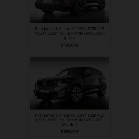
Pack Jantes & Pneus AC SCHNITZER AC5
10,5/11,5x23" Pour BMW XM G09 (2022+)
(Black)
Prix
8 190,00 €
Pack Jantes & Pneus AC SCHNITZER AC5
10,5/11,5x23" Pour BMW XM G09 (2022+)
(Bicolor)
Prix
8 090,00 €