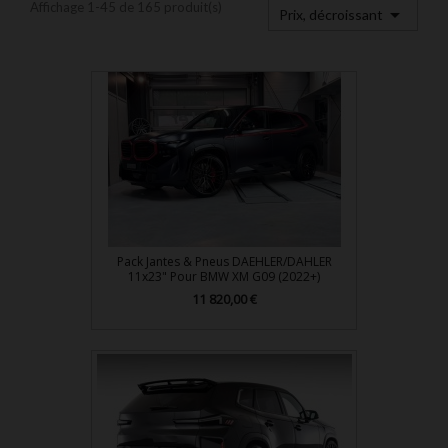
Affichage 1-45 de 165 produit(s)

Prix, décroissant
Pack Jantes & Pneus DAEHLER/DAHLER
11x23" Pour BMW XM G09 (2022+)
Prix
11 820,00 €