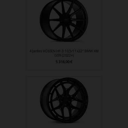
4 Jantes VOSSEN HF-3 10,5/11x22" BMW XM
G09 (2022+)
Prix
5 316,00 €