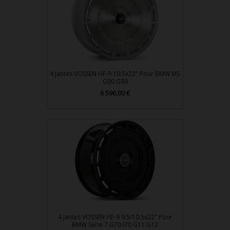
4 Jantes VOSSEN HF-9 10.5x22" Pour BMW M5
G90 G99
Prix
6 596,00 €
4 Jantes VOSSEN HF-9 9.5/10.5x22" Pour
BMW Serie 7 G70 I70 G11 G12