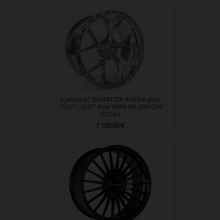
4 Jantes AC SCHNITZER AC6 Forgées
10.5/11.0x21" Pour BMW M5 G90 G99
(2024+)
Prix
7 100,00 €