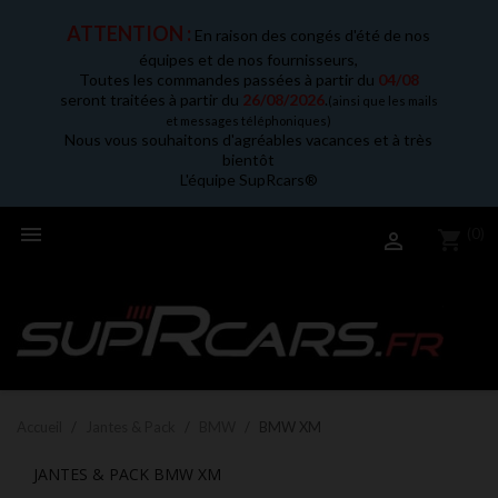
ATTENTION :
En raison des congés d'été de nos
équipes et de nos fournisseurs,
Toutes les commandes passées à partir du
04/08
seront traitées à partir du
26/08/2026
.
(ainsi que les mails
et messages téléphoniques)
Nous vous souhaitons d'agréables vacances et à très
bientôt
L'équipe SupRcars®

(0)
shopping_cart

Accueil
Jantes & Pack
BMW
BMW XM
JANTES & PACK BMW XM