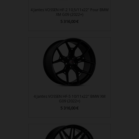
4 Jantes VOSSEN HF-2 10,5/11x22" Pour BMW
XM G09 (2022+)
Prix
5 316,00 €
4 Jantes VOSSEN HF-5 10/11x22" BMW XM
G09 (2022+)
Prix
5 316,00 €