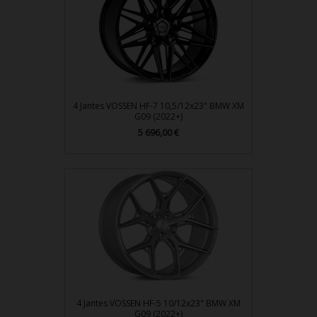
4 Jantes VOSSEN HF-7 10,5/12x23" BMW XM
G09 (2022+)
Prix
5 696,00 €
4 Jantes VOSSEN HF-5 10/12x23" BMW XM
G09 (2022+)