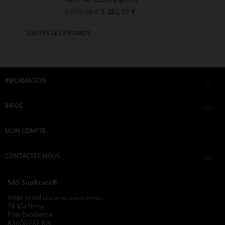
Prix
Prix
6 980,00 €
6 282,00 €
de
base
TOUTES LES PROMOS
INFORMATION

INFOS

MON COMPTE

CONTACTEZ-NOUS

SAS SupRcars®
Siège social
(Aucun Accueil du Public)
76 Via Nova
Pôle Excellence
83600 FREJUS