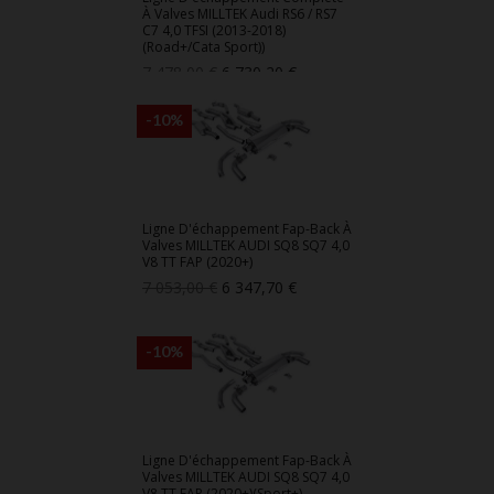
À Valves MILLTEK Audi RS6 / RS7
C7 4,0 TFSI (2013-2018)
(Road+/Cata Sport))
Prix
Prix
7 478,00 €
6 730,20 €
de
base
-10%
Ligne D'échappement Fap-Back À
Valves MILLTEK AUDI SQ8 SQ7 4,0
V8 TT FAP (2020+)
Prix
Prix
7 053,00 €
6 347,70 €
de
base
-10%
Ligne D'échappement Fap-Back À
Valves MILLTEK AUDI SQ8 SQ7 4,0
V8 TT FAP (2020+)(Sport+)