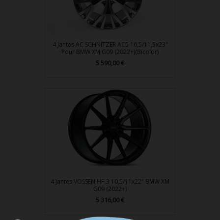
4 Jantes AC SCHNITZER AC5 10,5/11,5x23"
Pour BMW XM G09 (2022+)(Bicolor)
Prix
5 590,00 €
4 Jantes VOSSEN HF-3 10,5/11x22" BMW XM
G09 (2022+)
Prix
5 316,00 €