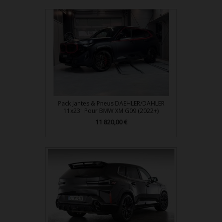
Pack Jantes & Pneus DAEHLER/DAHLER
11x23" Pour BMW XM G09 (2022+)
Prix
11 820,00 €