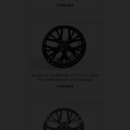
Prix
5 696,00 €
4 Jantes AC SCHNITZER AC5 10,5/11,5x23"
Pour BMW XM G09 (2022+)(Black)
Prix
5 690,00 €