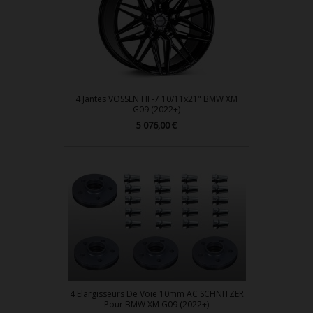
4 Jantes VOSSEN HF-7 10/11x21" BMW XM
G09 (2022+)
Prix
5 076,00 €
4 Elargisseurs De Voie 10mm AC SCHNITZER
Pour BMW XM G09 (2022+)