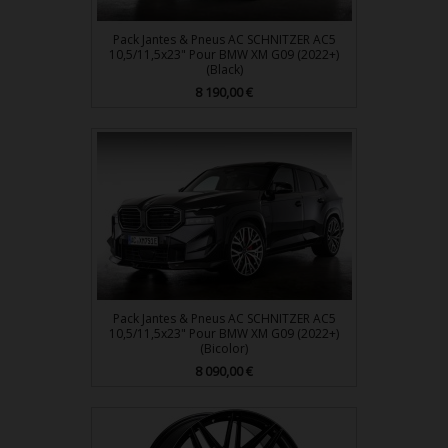
Pack Jantes & Pneus AC SCHNITZER AC5
10,5/11,5x23" Pour BMW XM G09 (2022+)
(Black)
Prix
8 190,00 €
Pack Jantes & Pneus AC SCHNITZER AC5
10,5/11,5x23" Pour BMW XM G09 (2022+)
(Bicolor)
Prix
8 090,00 €