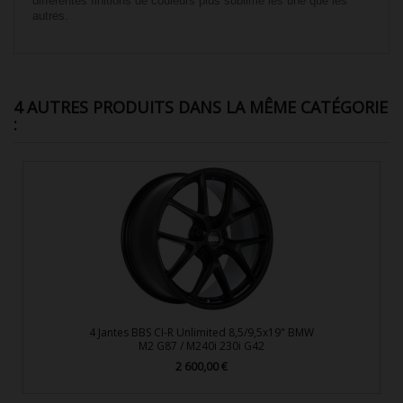
différentes finitions de couleurs plus sublime les une que les
autres.
4 AUTRES PRODUITS DANS LA MÊME CATÉGORIE
:
4 Jantes BBS CI-R Unlimited 8,5/9,5x19" BMW
M2 G87 / M240i 230i G42
2 600,00 €
Prix