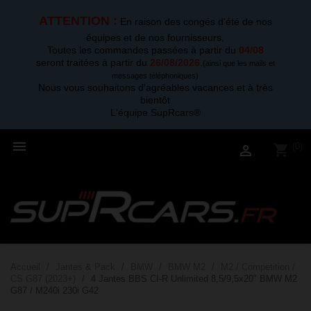
ATTENTION :
En raison des congés d'été de nos
équipes et de nos fournisseurs,
Toutes les commandes passées à partir du
04/08
seront traitées à partir du
26/08/2026
.
(ainsi que les mails et
messages téléphoniques)
Nous vous souhaitons d'agréables vacances et à très
bientôt
L'équipe SupRcars®

(0)
shopping_cart

Accueil
Jantes & Pack
BMW
BMW M2
M2 / Competition /
CS G87 (2023+)
4 Jantes BBS CI-R Unlimited 8,5/9,5x20" BMW M2
G87 / M240i 230i G42