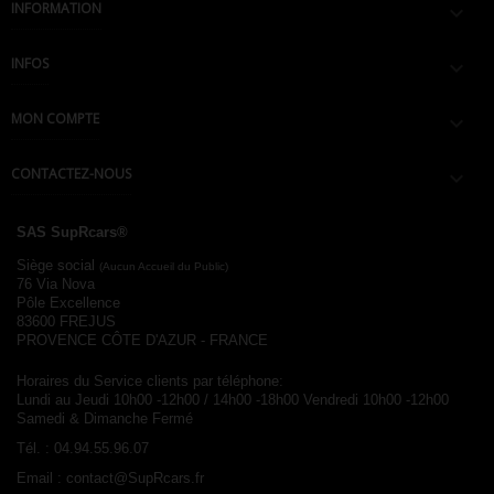
INFORMATION

INFOS

MON COMPTE

CONTACTEZ-NOUS

SAS SupRcars®
Siège social
(Aucun Accueil du Public)
76 Via Nova
Pôle Excellence
83600 FREJUS
PROVENCE CÔTE D'AZUR - FRANCE
Horaires du Service clients par téléphone:
Lundi au Jeudi 10h00 -12h00 / 14h00 -18h00
Vendredi 10h00 -12h00
Samedi & Dimanche Fermé
Tél. :
04.94.55.96.07
Email :
contact@SupRcars.fr