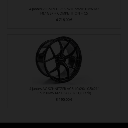
4 Jantes VOSSEN HF-5 9.5/10.5x20" BMW M2
F87 G87 + COMPETITION + CS
4 716,00 €
Prix
4 Jantes AC SCHNITZER AC6 10x20/10.5x21"
Pour BMW M2 G87 (2023+)(Black)
3 190,00 €
Prix