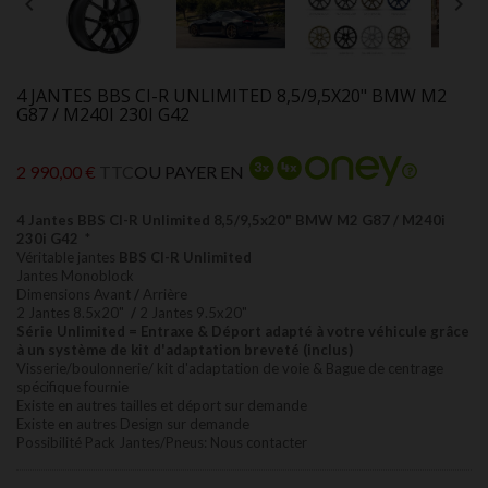


4 JANTES BBS CI-R UNLIMITED 8,5/9,5X20" BMW M2
G87 / M240I 230I G42
2 990,00 €
TTC
OU PAYER EN
4 Jantes BBS CI-R Unlimited 8,5/9,5x20" BMW M2 G87 / M240i
230i G42
*
Véritable jantes
BBS CI-R Unlimited
Jantes Monoblock
Dimensions Avant
/
Arrière
2 Jantes 8.5x20"
/
2 Jantes 9.5x20"
Série
Unlimited =
Entraxe & Déport adapté à votre véhicule grâce
à un système de kit d'adaptation breveté (inclus)
Visserie/boulonnerie/ kit d'adaptation de voie & Bague de centrage
spécifique fournie
Existe en autres tailles et déport sur demande
Existe en autres Design sur demande
Possibilité Pack Jantes/Pneus: Nous contacter