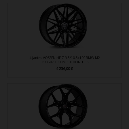
4 Jantes VOSSEN HF-7 9.5/10.5x19" BMW M2
F87 G87 + COMPETITION + CS
4 236,00 €
Prix