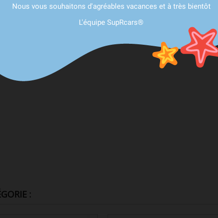
Nous vous souhaitons d'agréables vacances et à très bientôt
L'équipe SupRcars®
GORIE :