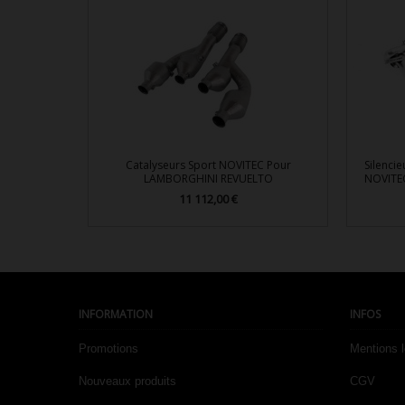
Catalyseurs Sport NOVITEC Pour
Silenci
LAMBORGHINI REVUELTO
NOVITE
11 112,00 €
Prix

Aperçu rapide
INFORMATION
INFOS
Promotions
Mentions 
Nouveaux produits
CGV