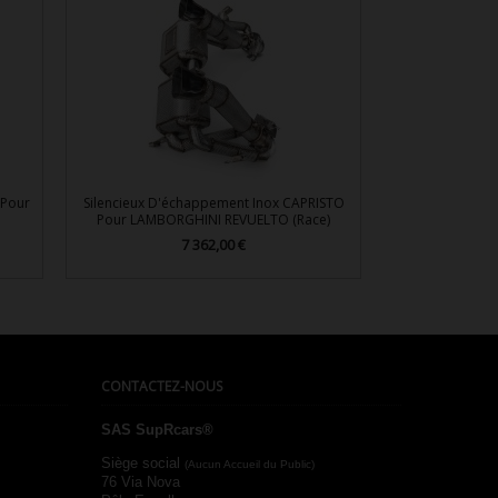
 Pour
Silencieux D'échappement Inox CAPRISTO
Pour LAMBORGHINI REVUELTO (Race)
7 362,00 €
Prix

Aperçu rapide
CONTACTEZ-NOUS
SAS SupRcars®
Siège social
(Aucun Accueil du Public)
76 Via Nova