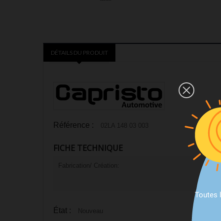
DÉTAILS DU PRODUIT
Référence :
02LA 148 03 003
FICHE TECHNIQUE
Fabrication/ Création:
Toutes 
État :
Nouveau