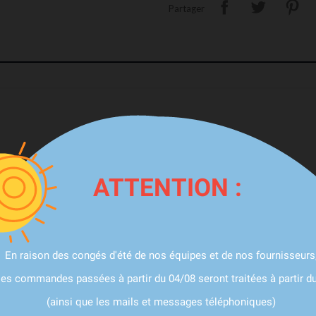
Partager
ATTENTION :
Ce Produit Est Spécifique Au Véhicu
Liste De Véhicules Compatibles Est 
En raison des congés d'été de nos équipes et de nos fournisseurs
Sur Mesure Et/ou Spécifique Qui Ne
les commandes passées à partir du 04/08 seront traitées à partir d
(ainsi que les mails et messages téléphoniques)