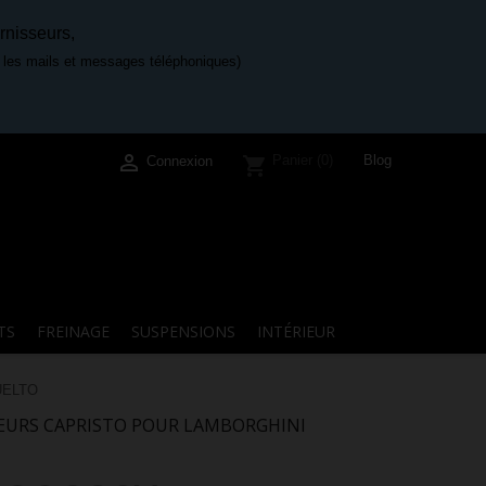
rnisseurs,
e les mails et messages téléphoniques)

Blog
Panier
(0)
shopping_cart
Connexion
TS
FREINAGE
SUSPENSIONS
INTÉRIEUR
UELTO
EURS CAPRISTO POUR LAMBORGHINI