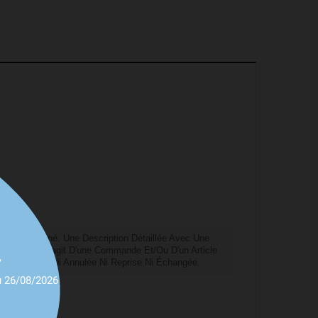
le Sélectionné. Une Description Détaillée Avec Une
Fournie. Il S'agit D'une Commande Et/ou D'un Article
,
 Pourra Être Ni Annulée Ni Reprise Ni Échangée.
u 26/08/2026