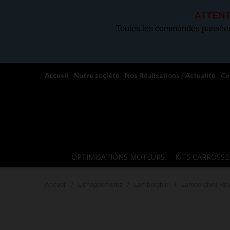
ATTENT
Toutes les commandes passées 
Accueil
Notre société
Nos Réalisations / Actualité
Co
OPTIMISATIONS MOTEURS
KITS CARROSSE
Accueil
Echappements
Lamborghini
Lamborghini Rev