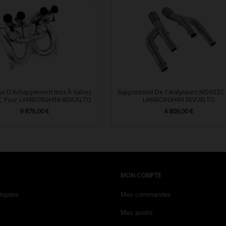
eux D'échappement Inox À Valves
Suppression De Catalyseurs NOVITEC
C Pour LAMBORGHINI REVUELTO
LAMBORGHINI REVUELTO
9 876,00 €
4 809,00 €
Prix
Prix


Aperçu rapide
Aperçu rapide
MON COMPTE
légales
Mes commandes
Mes avoirs