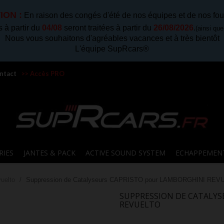
ION :
En raison des congés d'été de nos équipes et de nos fou
à partir du
04/08
seront traitées à partir du
26/08/2026
.
(ainsi qu
Nous vous souhaitons d'agréables vacances et à très bientôt
L'équipe SupRcars®
ntact
>> Accès PRO
RIES
JANTES & PACK
ACTIVE SOUND SYSTEM
ECHAPPEMEN
uelto
Suppression de Catalyseurs CAPRISTO pour LAMBORGHINI REV
SUPPRESSION DE CATALYS
REVUELTO