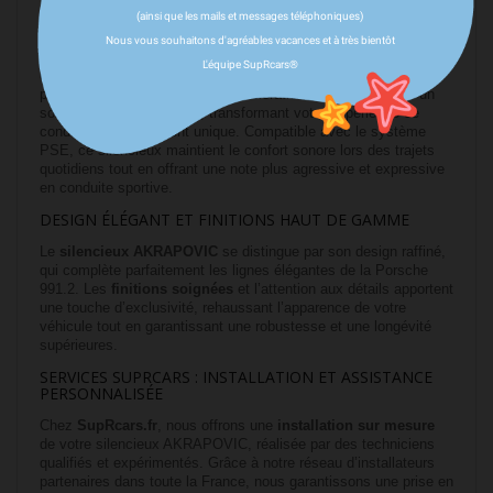
(ainsi que les mails et messages téléphoniques)
SONORITÉ SPORTIVE ET IMMERSIVE
Nous vous souhaitons d'agréables vacances et à très bientôt
Grâce à l’expertise acoustique d’AKRAPOVIC, ce
silencieux
L'équipe SupRcars®
d’échappement
confère à votre Porsche une sonorité riche,
profonde et sportive. Chaque accélération est sublimée par un
son captivant et distinctif, transformant votre expérience de
conduite en un moment unique. Compatible avec le système
PSE, ce silencieux maintient le confort sonore lors des trajets
quotidiens tout en offrant une note plus agressive et expressive
en conduite sportive.
DESIGN ÉLÉGANT ET FINITIONS HAUT DE GAMME
Le
silencieux AKRAPOVIC
se distingue par son design raffiné,
qui complète parfaitement les lignes élégantes de la Porsche
991.2. Les
finitions soignées
et l’attention aux détails apportent
une touche d’exclusivité, rehaussant l’apparence de votre
véhicule tout en garantissant une robustesse et une longévité
supérieures.
SERVICES SUPRCARS : INSTALLATION ET ASSISTANCE
PERSONNALISÉE
Chez
SupRcars.fr
, nous offrons une
installation sur mesure
de votre silencieux AKRAPOVIC, réalisée par des techniciens
qualifiés et expérimentés. Grâce à notre réseau d’installateurs
partenaires dans toute la France, nous garantissons une prise en