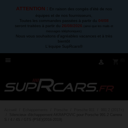
ATTENTION :
En raison des congés d'été de nos
équipes et de nos fournisseurs,
Toutes les commandes passées à partir du
04/08
seront traitées à partir du
26/08/2026
.
(ainsi que les mails et
messages téléphoniques)
Nous vous souhaitons d'agréables vacances et à très
bientôt
L'équipe SupRcars®

(0)
shopping_cart

Accueil
Echappements
Porsche
Porsche 911
991.2 (2017+)
Silencieux d'échappement AKRAPOVIC pour Porsche 991.2 Carrera
S / 4 / 4S / GTS (PSE)(2016-2019)