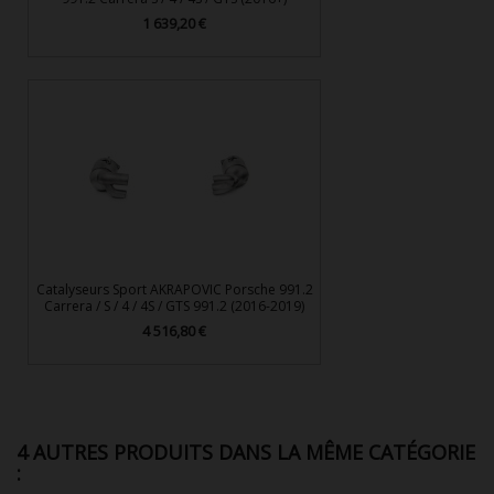
1 639,20 €
Prix
Catalyseurs Sport AKRAPOVIC Porsche 991.2
Carrera / S / 4 / 4S / GTS 991.2 (2016-2019)
4 516,80 €
Prix
4 AUTRES PRODUITS DANS LA MÊME CATÉGORIE
: