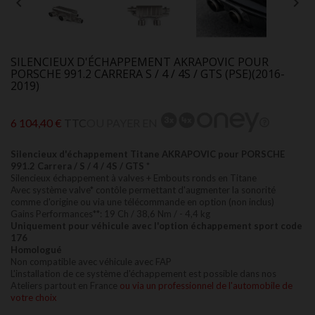


SILENCIEUX D'ÉCHAPPEMENT AKRAPOVIC POUR
PORSCHE 991.2 CARRERA S / 4 / 4S / GTS (PSE)(2016-
2019)
6 104,40 €
TTC
OU PAYER EN
Silencieux d'échappement Titane AKRAPOVIC pour PORSCHE
991.2 Carrera / S / 4 / 4S / GTS *
Silencieux échappement à valves + Embouts ronds en Titane
Avec système valve* contôle permettant d'augmenter la sonorité
comme d'origine ou via une télécommande en option (non inclus)
Gains Performances**: 19 Ch / 38,6 Nm / - 4,4 kg
Uniquement pour véhicule avec l'option échappement sport code
176
Homologué
Non compatible avec véhicule avec FAP
L'installation de ce système d'échappement est possible dans nos
Ateliers partout en France
ou via un professionnel de l'automobile de
votre choix