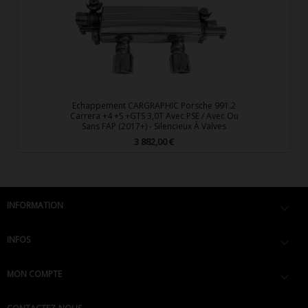
Echappement CARGRAPHIC Porsche 991.2
Carrera +4 +S +GTS 3,0T Avec PSE / Avec Ou
Sans FAP (2017+) - Silencieux À Valves
3 882,00 €
Prix
INFORMATION

INFOS

MON COMPTE
