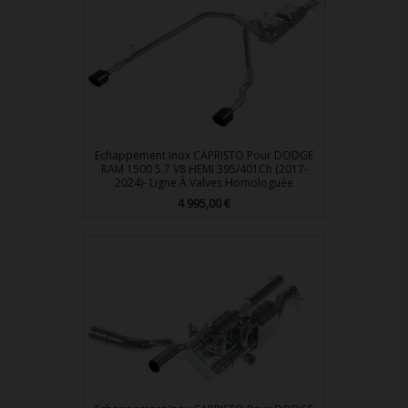
Echappement Inox CAPRISTO Pour DODGE
RAM 1500 5.7 V8 HEMI 395/401Ch (2017-
2024)- Ligne À Valves Homologuée
Prix
4 995,00 €