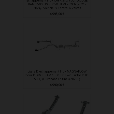
Echappement Inox CAPRISTO Pour DODGE
RAM 1500 TRX 6.2 V8 HEMI 702Ch (2021-
2024)- Silencieux Central À Valves
Prix
4 995,00 €
Ligne D'échappement Inox MAGNAFLOW
Pour DODGE RAM 1500 3.0 Twin Turbo RHO
SPEQ (Hurricane Engine) (2025+)
Prix
4 990,00 €