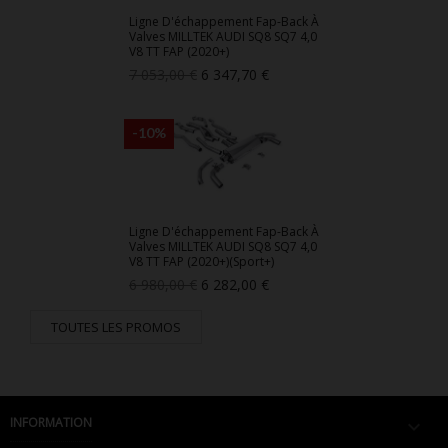
Ligne D'échappement Fap-Back À
Valves MILLTEK AUDI SQ8 SQ7 4,0
V8 TT FAP (2020+)
Prix
Prix
7 053,00 €
6 347,70 €
de
base
-10%
Ligne D'échappement Fap-Back À
Valves MILLTEK AUDI SQ8 SQ7 4,0
V8 TT FAP (2020+)(Sport+)
Prix
Prix
6 980,00 €
6 282,00 €
de
base
TOUTES LES PROMOS
INFORMATION
