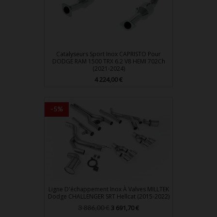
Catalyseurs Sport Inox CAPRISTO Pour
DODGE RAM 1500 TRX 6.2 V8 HEMI 702Ch
(2021-2024)
Prix
4 224,00 €
-5%
Ligne D'échappement Inox À Valves MILLTEK
Dodge CHALLENGER SRT Hellcat (2015-2022)
Prix
Prix
3 886,00 €
3 691,70 €
de