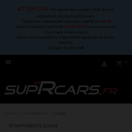
ATTENTION :
En raison des congés d'été de nos
équipes et de nos fournisseurs,
Toutes les commandes passées à partir du
04/08
seront traitées à partir du
26/08/2026
.
(ainsi que les mails
et messages téléphoniques)
Nous vous souhaitons d'agréables vacances et à très
bientôt
L'équipe SupRcars®

(0)
shopping_cart

Accueil
Echappements
Dodge
ECHAPPEMENTS DODGE