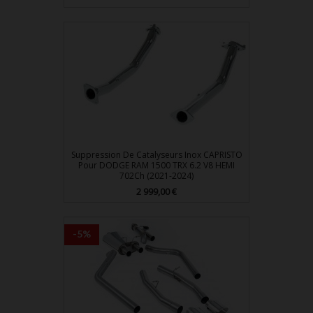
base
Suppression De Catalyseurs Inox CAPRISTO
Pour DODGE RAM 1500 TRX 6.2 V8 HEMI
702Ch (2021-2024)
Prix
2 999,00 €
-5%