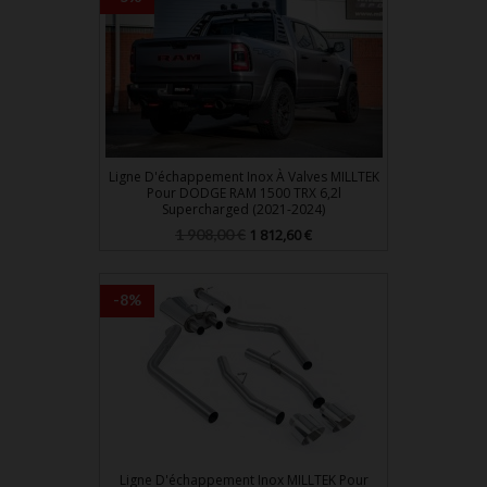
Ligne D'échappement Inox À Valves MILLTEK
Pour DODGE RAM 1500 TRX 6,2l
Supercharged (2021-2024)
Prix
Prix
1 908,00 €
1 812,60 €
de
base
-8%
Ligne D'échappement Inox MILLTEK Pour