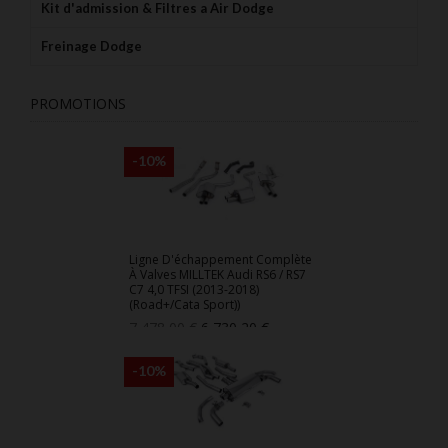
Kit d'admission & Filtres a Air Dodge
Freinage Dodge
PROMOTIONS
-10%
Ligne D'échappement Complète
À Valves MILLTEK Audi RS6 / RS7
C7 4,0 TFSI (2013-2018)
(Road+/Cata Sport))
Prix
Prix
7 478,00 €
6 730,20 €
de
base
-10%