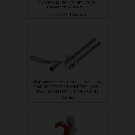
DODGE RAM 1500 5,7l HEMI V8 (5th
Génération) (2019-2024)
Prix
Prix
1 796,00 €
1 652,32 €
de
base
Echappement Inox CAPRISTO Pour DODGE
RAM 1500 TRX 6.2 V8 HEMI 702Ch (2021-
2024)- Suppression Silencieux Central
Prix
899,00 €