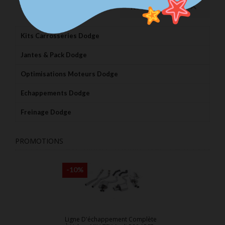

Retour en haut
Kits Carrosseries Dodge
Jantes & Pack Dodge
Optimisations Moteurs Dodge
Echappements Dodge
Freinage Dodge
PROMOTIONS
-10%
Ligne D'échappement Complète