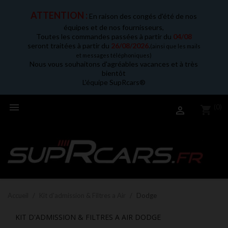
ATTENTION :
En raison des congés d'été de nos
équipes et de nos fournisseurs,
Toutes les commandes passées à partir du
04/08
seront traitées à partir du
26/08/2026
.
(ainsi que les mails
et messages téléphoniques)
Nous vous souhaitons d'agréables vacances et à très
bientôt
L'équipe SupRcars®

(0)
shopping_cart

Accueil
Kit d'admission & Filtres a Air
Dodge
KIT D'ADMISSION & FILTRES A AIR DODGE