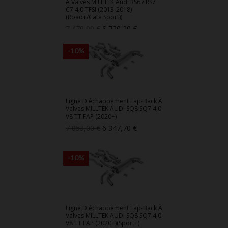
À Valves MILLTEK Audi RS6 / RS7
C7 4,0 TFSI (2013-2018)
(Road+/Cata Sport))
Prix
Prix
7 478,00 €
6 730,20 €
de
base
-10%
Ligne D'échappement Fap-Back À
Valves MILLTEK AUDI SQ8 SQ7 4,0
V8 TT FAP (2020+)
Prix
Prix
7 053,00 €
6 347,70 €
de
base
-10%
Ligne D'échappement Fap-Back À
Valves MILLTEK AUDI SQ8 SQ7 4,0
V8 TT FAP (2020+)(Sport+)