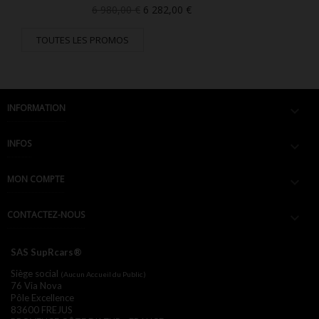
Prix
Prix
6 980,00 €
6 282,00 €
de
base
TOUTES LES PROMOS
INFORMATION

INFOS

MON COMPTE

CONTACTEZ-NOUS

SAS SupRcars®
Siège social
(Aucun Accueil du Public)
76 Via Nova
Pôle Excellence
83600 FREJUS