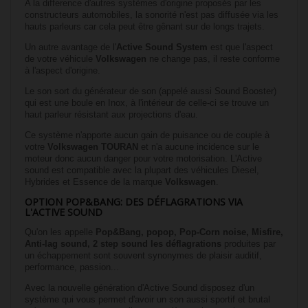
A la difference d'autres systèmes d'origine proposés par les
constructeurs automobiles, la sonorité n'est pas diffusée via les
hauts parleurs car cela peut être gênant sur de longs trajets.
Un autre avantage de l'
Active Sound System
est que l'aspect
de votre véhicule
Volkswagen
ne change pas, il reste conforme
à l'aspect d'origine.
Le son sort du générateur de son (appelé aussi Sound Booster)
qui est une boule en Inox, à l'intérieur de celle-ci se trouve un
haut parleur résistant aux projections d'eau.
Ce système n'apporte aucun gain de puisance ou de couple à
votre
Volkswagen TOURAN
et n'a aucune incidence sur le
moteur donc aucun danger pour votre motorisation. L'Active
sound est compatible avec la plupart des véhicules Diesel,
Hybrides et Essence de la marque
Volkswagen
.
OPTION POP&BANG: DES DÉFLAGRATIONS VIA
L'ACTIVE SOUND
Qu'on les appelle
Pop&Bang, popop, Pop-Corn noise, Misfire,
Anti-lag sound, 2 step sound les déflagrations
produites par
un échappement sont souvent synonymes de plaisir auditif,
performance, passion...
Avec la nouvelle génération d'Active Sound disposez d'un
système qui vous permet d'avoir un son aussi sportif et brutal