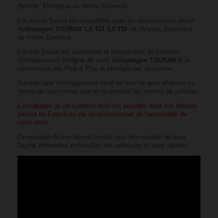
Hybride, Electrique ou même Essence.
Cet Active Sound est compatible avec les motorisations diesel
Volkswagen TOURAN 1,6 TDI 2,0 TDI
et Hybride, Electrique
ou même Essence.
L'active Sound est additionnel et indépendant du système
d'échappement d'origine de votre
Volkswagen TOURAN
et la
connectique est Plug & Play et protégée par un fusible.
Aucune ligne d'échappement sport en inox ne peut atteindre ce
niveau de son moteur tout en respectant les normes de pollution.
L'installation de ce système Actif est possible dans nos Ateliers
partout en France ou via un professionnel de l'automobile de
votre choix.
Ce système Active Sound Control peut être installé de deux
façons différentes en fonction des véhicules et leurs options.