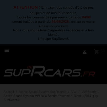
ATTENTION :
En raison des congés d'été de nos
équipes et de nos fournisseurs,
Toutes les commandes passées à partir du
04/08
seront traitées à partir du
26/08/2026
.
(ainsi que les mails et
messages téléphoniques)
Nous vous souhaitons d'agréables vacances et à très
bientôt
L'équipe SupRcars®

(0)
shopping_cart

Accueil
Active Sound System SupRcars®
VW
VW Beetle
Active Sound System VW New Beetle Essence & Diesel (2014+) by
SupRcars®