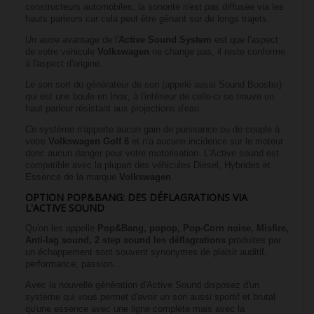
constructeurs automobiles, la sonorité n'est pas diffusée via les
hauts parleurs car cela peut être gênant sur de longs trajets.
Un autre avantage de l'
Active Sound System
est que l'aspect
de votre véhicule
Volkswagen
ne change pas, il reste conforme
à l'aspect d'origine.
Le son sort du générateur de son (appelé aussi Sound Booster)
qui est une boule en Inox, à l'intérieur de celle-ci se trouve un
haut parleur résistant aux projections d'eau.
Ce système n'apporte aucun gain de puissance ou de couple à
votre
Volkswagen
Golf 8
et n'a aucune incidence sur le moteur
donc aucun danger pour votre motorisation. L'Active sound est
compatible avec la plupart des véhicules Diesel, Hybrides et
Essence de la marque
Volkswagen
.
OPTION POP&BANG: DES DÉFLAGRATIONS VIA
L'ACTIVE SOUND
Qu'on les appelle
Pop&Bang, popop, Pop-Corn noise, Misfire,
Anti-lag sound, 2 step sound les déflagrations
produites par
un échappement sont souvent synonymes de plaisir auditif,
performance, passion...
Avec la nouvelle génération d'Active Sound disposez d'un
système qui vous permet d'avoir un son aussi sportif et brutal
qu'une essence avec une ligne complète mais avec la