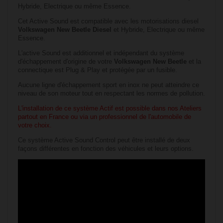
Hybride, Electrique ou même Essence.
Cet Active Sound est compatible avec les motorisations diesel
Volkswagen New Beetle Diesel
et Hybride, Electrique ou même
Essence.
L'active Sound est additionnel et indépendant du système
d'échappement d'origine de votre
Volkswagen
New Beetle
et la
connectique est Plug & Play et protégée par un fusible.
Aucune ligne d'échappement sport en inox ne peut atteindre ce
niveau de son moteur tout en respectant les normes de pollution.
L'installation de ce système Actif est possible dans nos Ateliers
partout en France ou via un professionnel de l'automobile de
votre choix.
Ce système Active Sound Control peut être installé de deux
façons différentes en fonction des véhicules et leurs options.