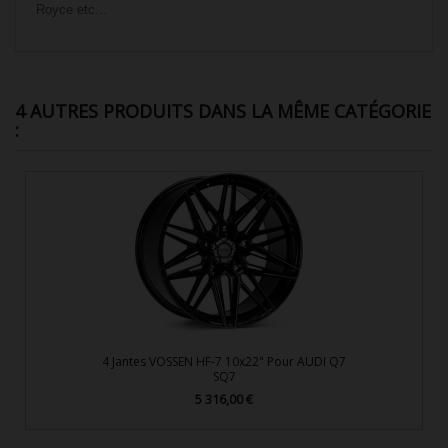
Royce etc...
4 AUTRES PRODUITS DANS LA MÊME CATÉGORIE
:
4 Jantes VOSSEN HF-7 10x22" Pour AUDI Q7
SQ7
5 316,00 €
Prix