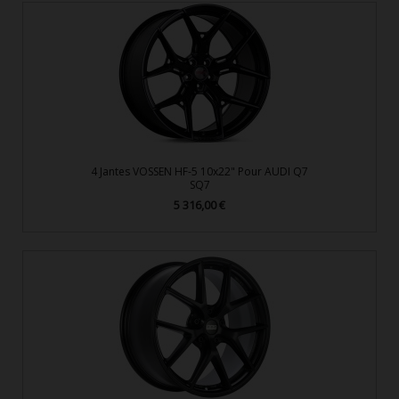
4 Jantes VOSSEN HF-5 10x22" Pour AUDI Q7
SQ7
5 316,00 €
Prix