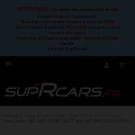
ATTENTION :
En raison des congés d'été de nos
équipes et de nos fournisseurs,
Toutes les commandes passées à partir du
04/08
seront traitées à partir du
26/08/2026
.
(ainsi que les mails et
messages téléphoniques)
Nous vous souhaitons d'agréables vacances et à très
bientôt
L'équipe SupRcars®

(0)
shopping_cart

Accueil
Jantes & Pack
Audi
Audi SQ7
SQ7 (2016+)
Pack Jantes ABT GR22 SPORT 10x22" Audi SQ7 (4M) (2016+) (2019+)