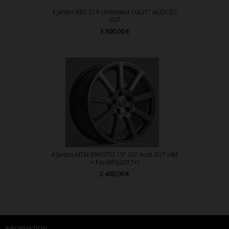
4 Jantes BBS CI-R Unlimited 10x21" AUDI Q7
SQ7
3 300,00 €
Prix
4 Jantes MTM BIMOTO 19" 20" Audi SQ7 (4M
+ Facelift)(2017+)
2 400,00 €
Prix
INFORMATION