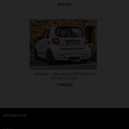
850,00 €
Prix
Diffuseur + Silencieux LORINSER Smart
ForTwo (C/A453)
1 999,00 €
Prix
INFORMATION
