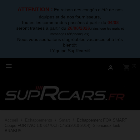
ATTENTION :
En raison des congés d'été de nos
équipes et de nos fournisseurs,
Toutes les commandes passées à partir du
04/08
seront traitées à partir du
26/08/2026
.
(ainsi que les mails et
messages téléphoniques)
Nous vous souhaitons d'agréables vacances et à très
bientôt
L'équipe SupRcars®

(0)
shopping_cart

Accueil
Echappements
Smart
Echappement FOX SMART
Coupé FORTWO 1.0 61/70Ch C451(2010-2014) -Silencieux look
BRABUS