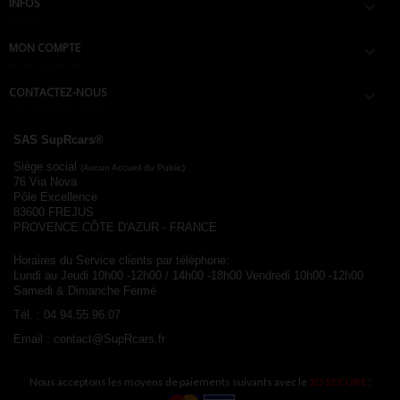
INFOS

MON COMPTE

CONTACTEZ-NOUS

SAS SupRcars®
Siège social
(Aucun Accueil du Public)
76 Via Nova
Pôle Excellence
83600 FREJUS
PROVENCE CÔTE D'AZUR - FRANCE
Horaires du Service clients par téléphone:
Lundi au Jeudi 10h00 -12h00 / 14h00 -18h00
Vendredi 10h00 -12h00
Samedi & Dimanche Fermé
Tél. :
04.94.55.96.07
Email :
contact@SupRcars.fr
Nous acceptons les moyens de paiements suivants avec le
3D SECURE
: