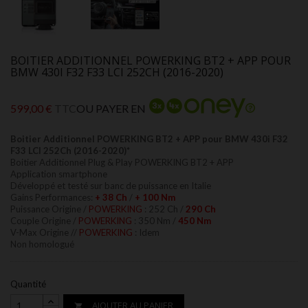
BOITIER ADDITIONNEL POWERKING BT2 + APP POUR
BMW 430I F32 F33 LCI 252CH (2016-2020)
599,00 €
TTC
OU PAYER EN
Boitier Additionnel POWERKING BT2 + APP pour BMW 430i F32
F33 LCI 252Ch (2016-2020)*
Boitier Additionnel Plug & Play POWERKING BT2 + APP
Application smartphone
Développé et testé sur banc de puissance en Italie
Gains Performances:
+ 38 Ch
/
+ 100 Nm
Puissance Origine /
POWERKING
: 252 Ch /
290 Ch
Couple Origine /
POWERKING
: 350 Nm /
450 Nm
V-Max Origine //
POWERKING
: Idem
Non homologué
Quantité
AJOUTER AU PANIER
