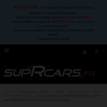
ATTENTION :
En raison des congés d'été de nos
équipes et de nos fournisseurs,
Toutes les commandes passées à partir du
04/08
seront traitées à partir du
26/08/2026
.
(ainsi que les mails et
messages téléphoniques)
Nous vous souhaitons d'agréables vacances et à très
bientôt
L'équipe SupRcars®

(0)
shopping_cart

Accueil
Optimisations Moteurs
BMW
BMW Serie 4
Serie 4
F32/F33/F36 (2013+)
Boitier Additionnel POWERKING BT2 + APP
pour BMW 430i F32 F33 LCI 252Ch (2016-2020)