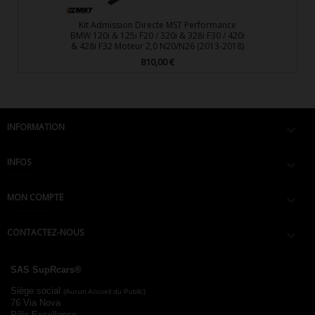
Kit Admission Directe MST Performance
BMW 120i & 125i F20 / 320i & 328i F30 / 420i
& 428i F32 Moteur 2,0 N20/N26 (2013-2018)
810,00 €
Prix
INFORMATION

INFOS

MON COMPTE

CONTACTEZ-NOUS

SAS SupRcars®
Siège social
(Aucun Accueil du Public)
76 Via Nova
Pôle Excellence