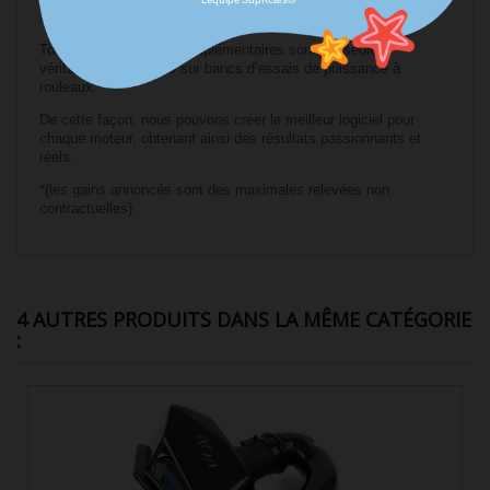
TESTÉ SUR BANC D'ESSAI DE PUISSANCE
Toutes nos centrales complémentaires sont les seules
véritablement testées sur bancs d’essais de puissance à
rouleaux.
De cette façon, nous pouvons créer le meilleur logiciel pour
chaque moteur, obtenant ainsi des résultats passionnants et
réels.
*(les gains annoncés sont des maximales relevées non
contractuelles)
4 AUTRES PRODUITS DANS LA MÊME CATÉGORIE
: