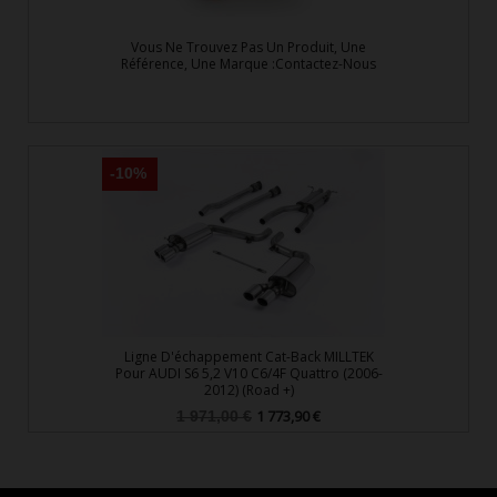
Vous Ne Trouvez Pas Un Produit, Une
Référence, Une Marque :Contactez-Nous
-10%
Ligne D'échappement Cat-Back MILLTEK
Pour AUDI S6 5,2 V10 C6/4F Quattro (2006-
2012) (Road +)
Prix
Prix
1 773,90 €
1 971,00 €
de
base