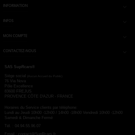
INFORMATION

INFOS

MON COMPTE

CONTACTEZ-NOUS

SAS SupRcars®
Siège social
(Aucun Accueil du Public)
76 Via Nova
Pôle Excellence
83600 FREJUS
PROVENCE CÔTE D'AZUR - FRANCE
Horaires du Service clients par téléphone:
Lundi au Jeudi 10h00 -12h00 / 14h00 -18h00
Vendredi 10h00 -12h00
Samedi & Dimanche Fermé
Tél. :
04.94.55.96.07
Email :
contact@SupRcars.fr