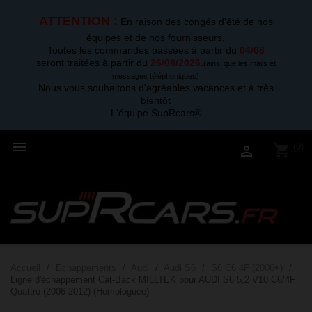
ATTENTION :
En raison des congés d'été de nos
équipes et de nos fournisseurs,
Toutes les commandes passées à partir du
04/08
seront traitées à partir du
26/08/2026
.
(ainsi que les mails et
messages téléphoniques)
Nous vous souhaitons d'agréables vacances et à très
bientôt
L'équipe SupRcars®

(0)
shopping_cart

Accueil
Echappements
Audi
Audi S6
S6 C6 4F (2006+)
Ligne d'échappement Cat-Back MILLTEK pour AUDI S6 5,2 V10 C6/4F
Quattro (2006-2012) (Homologuée)