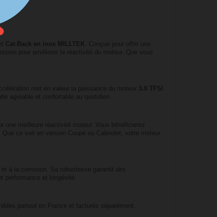
nt
Cat-Back en inox MILLTEK
. Conçue pour offrir une
ssion pour améliorer la réactivité du moteur. Que vous
 accélération met en valeur la puissance du moteur
3.0 TFSI
te agréable et confortable au quotidien.
ur une meilleure réactivité moteur. Vous bénéficierez
. Que ce soit en version Coupé ou Cabriolet, votre moteur
et à la corrosion. Sa robustesse garantit des
t performance et longévité.
nibles partout en France et facturés séparément.