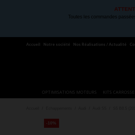
ATTENT
Toutes les commandes passées 
Accueil
Notre société
Nos Réalisations / Actualité
Co
OPTIMISATIONS MOTEURS
KITS CARROSSE
Accueil
Echappements
Audi
Audi S5
S5 B8.5 (20
-10%