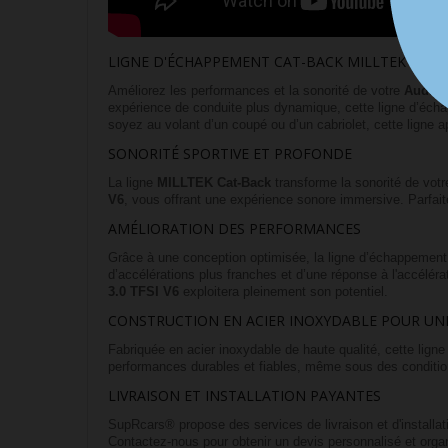
LIGNE D'ÉCHAPPEMENT CAT-BACK MILLTEK POUR AU
Améliorez les performances et la sonorité de votre
Audi S
expérience de conduite plus dynamique, cette ligne d’écha
soyez au volant d’un coupé ou d’un cabriolet, cette ligne 
SONORITÉ SPORTIVE ET PROFONDE
La ligne
MILLTEK Cat-Back
transforme la sonorité de vot
V6
, vous offrant une expérience sonore immersive. Parfait
AMÉLIORATION DES PERFORMANCES
Grâce à une conception optimisée, la ligne d’échappemen
d’accélérations plus franches et d’une réponse à l'accéléra
3.0 TFSI V6
exploitera pleinement son potentiel.
CONSTRUCTION EN ACIER INOXYDABLE POUR UN
Fabriquée en acier inoxydable de haute qualité, cette lig
performances durables et fiables, même sous des condition
LIVRAISON ET INSTALLATION PAYANTES
SupRcars® propose des services de livraison et d'installa
Contactez-nous pour obtenir un devis personnalisé et organ