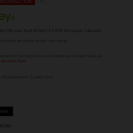
NOMISEZ 10%
TTC
LLTEK pour Audi S5 B8.5 3,0 TFSI V6 Coupé/ Cabriolet
e + tubes de sorties arrière sans valves
ppement est possible dans nos
Ateliers partout en France
ou
 de votre choix.
s d'échappement : Couleur Inox
NIER
 JOURS