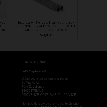
lves
Suppression Silencieux Intermédiaire Inox
8.5
SCORPION Pour AUDI S5 B8 / 8T V6 3.0 TFSI
016)
Quattro Sportback (2010-2017)
541,00 €
Prix

Aperçu rapide
CONTACTEZ-NOUS
SAS SupRcars®
Siège social
(Aucun Accueil du Public)
76 Via Nova
Pôle Excellence
83600 FREJUS
PROVENCE CÔTE D'AZUR - FRANCE
Horaires du Service clients par téléphone: