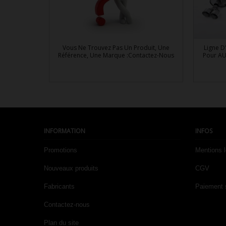
Vous Ne Trouvez Pas Un Produit, Une
Ligne D
Référence, Une Marque :Contactez-Nous
Pour AU

Aperçu rapide
INFORMATION
INFOS
Promotions
Mentions 
Nouveaux produits
CGV
Fabricants
Paiement 
Contactez-nous
Plan du site