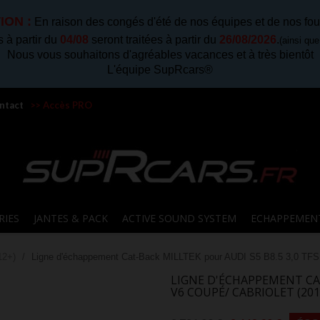
ION :
En raison des congés d'été de nos équipes et de nos fou
à partir du
04/08
seront traitées à partir du
26/08/2026
.
(ainsi qu
Nous vous souhaitons d'agréables vacances et à très bientôt
L'équipe SupRcars®
ntact
>> Accès PRO
RIES
JANTES & PACK
ACTIVE SOUND SYSTEM
ECHAPPEMEN
12+)
Ligne d'échappement Cat-Back MILLTEK pour AUDI S5 B8.5 3,0 TFSI 
LIGNE D'ÉCHAPPEMENT CAT
V6 COUPÉ/ CABRIOLET (201