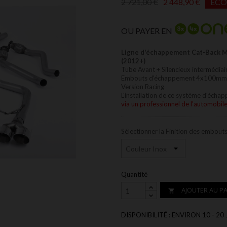
2 721,00 €
2 448,90 €
ÉCO
OU PAYER EN
Ligne d'échappement Cat-Back MI
(2012+)
Tube Avant + Silencieux intermédiair
Embouts d'échappement 4x100mm
Version Racing
L'installation de ce système d'écha
via un professionnel de l'automobile
Sélectionner la Finition des embout
Quantité
AJOUTER AU PA

DISPONIBILITÉ : ENVIRON 10 - 20