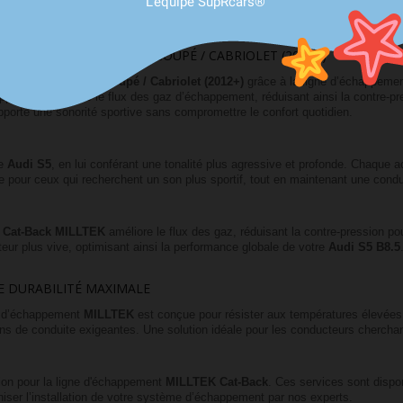
L'équipe SupRcars®
DI S5 B8.5 3.0 TFSI V6 COUPÉ / CABRIOLET (2012+)
5 B8.5 3.0 TFSI V6 Coupé / Cabriolet (2012+)
grâce à la ligne d’échappeme
ppement optimise le flux des gaz d’échappement, réduisant ainsi la contre-pre
apporte une sonorité sportive sans compromettre le confort quotidien.
re
Audi S5
, en lui conférant une tonalité plus agressive et profonde. Chaque
e pour ceux qui recherchent un son plus sportif, tout en maintenant une condui
t
Cat-Back MILLTEK
améliore le flux des gaz, réduisant la contre-pression po
teur plus vive, optimisant ainsi la performance globale de votre
Audi S5 B8.5
E DURABILITÉ MAXIMALE
ne d’échappement
MILLTEK
est conçue pour résister aux températures élevées 
s de conduite exigeantes. Une solution idéale pour les conducteurs cherchan
tion pour la ligne d'échappement
MILLTEK Cat-Back
. Ces services sont dispo
iser l’installation de votre système d’échappement par nos experts.