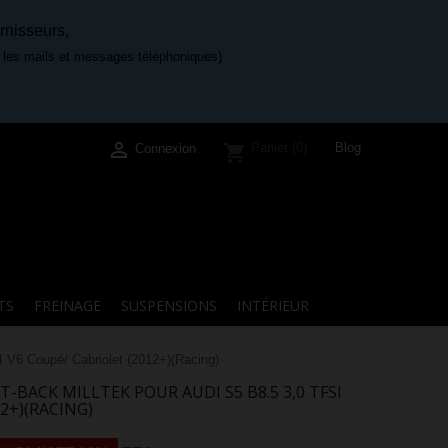
rnisseurs,
e les mails et messages téléphoniques)

Blog
Panier
(0)
shopping_cart
Connexion
TS
FREINAGE
SUSPENSIONS
INTÉRIEUR
V6 Coupé/ Cabriolet (2012+)(Racing)
-BACK MILLTEK POUR AUDI S5 B8.5 3,0 TFSI
2+)(RACING)