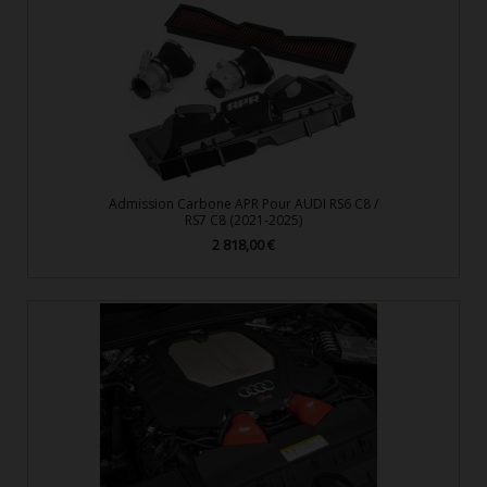
Admission Carbone APR Pour AUDI RS6 C8 /
RS7 C8 (2021-2025)
2 818,00 €
Prix