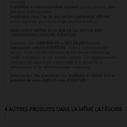
payante).
Expédition à votre installateur habituel
(option payante), pour
une pose professionnelle.
Installation dans l’un de nos ateliers partenaires officiels
(option payante), pour un montage sécurisé et précis.
AMÉLIOREZ VOTRE AUDI RS6 C8 OU RS7 C8 AVEC
L’ADMISSION CARBONE EVENTURI
Sublimez votre
AUDI RS6 C8
ou
RS7 C8 (2023+)
avec
l’
admission carbone EVENTURI
. Profitez d’une puissance
accrue, d’une sonorité captivante et d’un design premium qui
reflète l’excellence de ces modèles sportifs. Cet équipement est
idéal pour les passionnés d’automobile à la recherche de
performances et de raffinement sans compromis.
Commandez dès maintenant sur SupRcars et libérez tout le
potentiel de votre AUDI RS avec EVENTURI !
4 AUTRES PRODUITS DANS LA MÊME CATÉGORIE
: