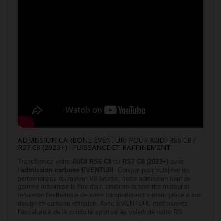
ADMISSION CARBONE EVENTURI POUR AUDI RS6 C8 /
RS7 C8 (2023+) : PUISSANCE ET RAFFINEMENT
Transformez votre
AUDI RS6 C8
ou
RS7 C8 (2023+)
avec
l’
admission carbone EVENTURI
. Conçue pour sublimer les
performances du moteur V8 biturbo, cette admission haut de
gamme maximise le flux d’air, améliore la sonorité moteur et
rehausse l’esthétique de votre compartiment moteur grâce à son
design en carbone véritable. Avec EVENTURI, redécouvrez
l’excellence de la conduite sportive au volant de votre RS.