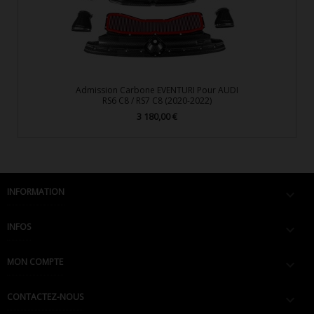
Admission Carbone EVENTURI Pour AUDI
RS6 C8 / RS7 C8 (2020-2022)
3 180,00 €
Prix
INFORMATION

INFOS

MON COMPTE

CONTACTEZ-NOUS
