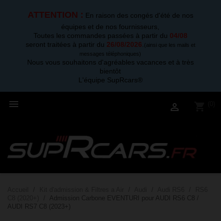
ATTENTION :
En raison des congés d'été de nos
équipes et de nos fournisseurs,
Toutes les commandes passées à partir du
04/08
seront traitées à partir du
26/08/2026
.
(ainsi que les mails et
messages téléphoniques)
Nous vous souhaitons d'agréables vacances et à très
bientôt
L'équipe SupRcars®

(0)
shopping_cart

Accueil
Kit d'admission & Filtres a Air
Audi
Audi RS6
RS6
C8 (2020+)
Admission Carbone EVENTURI pour AUDI RS6 C8 /
AUDI RS7 C8 (2023+)