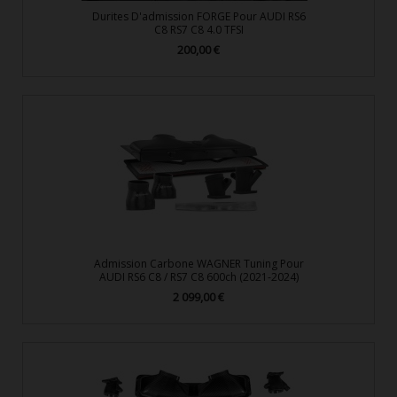
Durites D'admission FORGE Pour AUDI RS6
C8 RS7 C8 4.0 TFSI
200,00 €
Prix
Admission Carbone WAGNER Tuning Pour
AUDI RS6 C8 / RS7 C8 600ch (2021-2024)
2 099,00 €
Prix