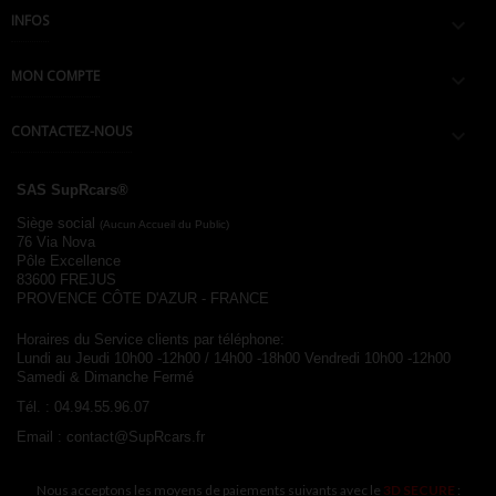
INFOS

MON COMPTE

CONTACTEZ-NOUS

SAS SupRcars®
Siège social
(Aucun Accueil du Public)
76 Via Nova
Pôle Excellence
83600 FREJUS
PROVENCE CÔTE D'AZUR - FRANCE
Horaires du Service clients par téléphone:
Lundi au Jeudi 10h00 -12h00 / 14h00 -18h00
Vendredi 10h00 -12h00
Samedi & Dimanche Fermé
Tél. :
04.94.55.96.07
Email :
contact@SupRcars.fr
Nous acceptons les moyens de paiements suivants avec le
3D SECURE
: