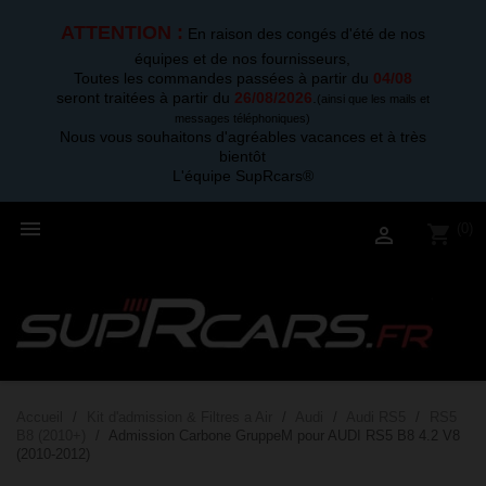
ATTENTION :
En raison des congés d'été de nos
équipes et de nos fournisseurs,
Toutes les commandes passées à partir du
04/08
seront traitées à partir du
26/08/2026
.
(ainsi que les mails et
messages téléphoniques)
Nous vous souhaitons d'agréables vacances et à très
bientôt
L'équipe SupRcars®

(0)
shopping_cart

Accueil
Kit d'admission & Filtres a Air
Audi
Audi RS5
RS5
B8 (2010+)
Admission Carbone GruppeM pour AUDI RS5 B8 4.2 V8
(2010-2012)