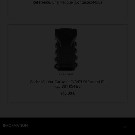
Référence, Une Marque :Contactez-Nous
Cache Moteur Carbone EVENTURI Pour AUDI
RS5 B8 / RS4 B8
915,00 €
Prix
INFORMATION
