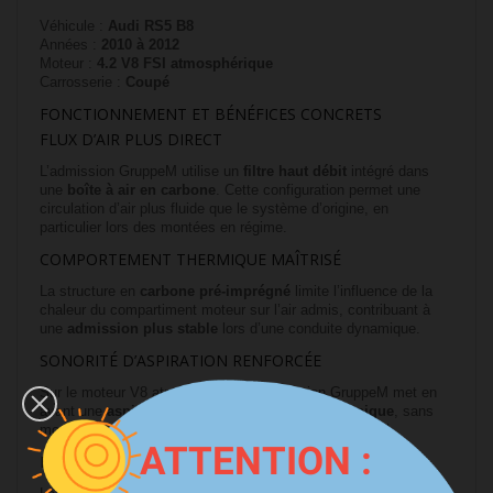
Véhicule :
Audi RS5 B8
Années :
2010 à 2012
Moteur :
4.2 V8 FSI atmosphérique
Carrosserie :
Coupé
FONCTIONNEMENT ET BÉNÉFICES CONCRETS
FLUX D’AIR PLUS DIRECT
L’admission GruppeM utilise un
filtre haut débit
intégré dans
une
boîte à air en carbone
. Cette configuration permet une
circulation d’air plus fluide que le système d’origine, en
particulier lors des montées en régime.
COMPORTEMENT THERMIQUE MAÎTRISÉ
La structure en
carbone pré-imprégné
limite l’influence de la
chaleur du compartiment moteur sur l’air admis, contribuant à
une
admission plus stable
lors d’une conduite dynamique.
SONORITÉ D’ASPIRATION RENFORCÉE
Sur le moteur V8 atmosphérique, l’admission GruppeM met en
avant une
aspiration plus audible et plus mécanique
, sans
modification de l’échappement ni ajout de bruit artificiel.
ATTENTION :
FABRICATION ET INSTALLATION