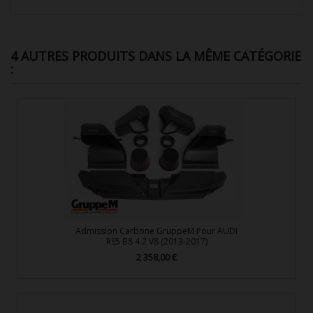
4 AUTRES PRODUITS DANS LA MÊME CATÉGORIE
:
Admission Carbone GruppeM Pour AUDI
RS5 B8 4.2 V8 (2013-2017)
2 358,00 €
Prix