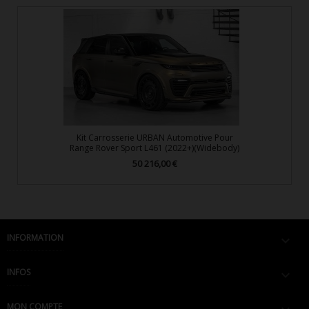
Kit Carrosserie URBAN Automotive Pour
Range Rover Sport L461 (2022+)(Widebody)
50 216,00 €
Prix
INFORMATION

INFOS

MON COMPTE