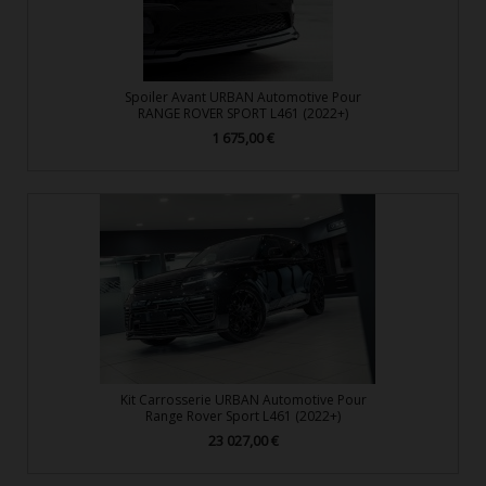
Spoiler Avant URBAN Automotive Pour
RANGE ROVER SPORT L461 (2022+)
1 675,00 €
Prix
Kit Carrosserie URBAN Automotive Pour
Range Rover Sport L461 (2022+)
23 027,00 €
Prix