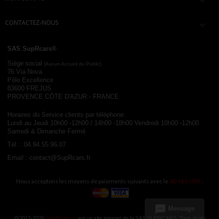

CONTACTEZ-NOUS

SAS SupRcars®
Siège social
(Aucun Accueil du Public)
76 Via Nova
Pôle Excellence
83600 FREJUS
PROVENCE CÔTE D'AZUR - FRANCE
Horaires du Service clients par téléphone:
Lundi au Jeudi 10h00 -12h00 / 14h00 -18h00
Vendredi 10h00 -12h00
Samedi & Dimanche Fermé
Tél. :
04.94.55.96.07
Email :
contact@SupRcars.fr
Nous acceptons les moyens de paiements suivants avec le
3D SECURE
:
sms
Message
@2013-2026
SupRcars.fr
est un site internet de la SAS SUPRCARS. Tous droits