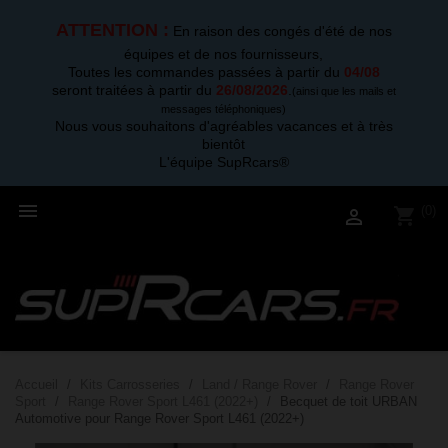
ATTENTION :
En raison des congés d'été de nos
équipes et de nos fournisseurs,
Toutes les commandes passées à partir du
04/08
seront traitées à partir du
26/08/2026
.
(ainsi que les mails et
messages téléphoniques)
Nous vous souhaitons d'agréables vacances et à très
bientôt
L'équipe SupRcars®

(0)
shopping_cart

Accueil
Kits Carrosseries
Land / Range Rover
Range Rover
Sport
Range Rover Sport L461 (2022+)
Becquet de toit URBAN
Automotive pour Range Rover Sport L461 (2022+)