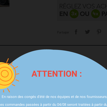
Partager
ATTENTION :
arrivages mais toujours en pneus de gamme Premium ( Pirelli, Continental, Vre
nt nécessaires (inclus)
k 4 Jantes + 4 Pneus
En raison des congés d'été de nos équipes et de nos fournisseurs
les commandes passées à partir du 04/08 seront traitées à partir d
est possible dans nos Ateliers partout en France ou via un professionnel 