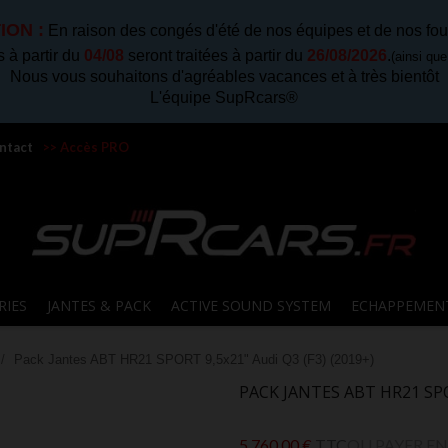
ION :
En raison des congés d'été de nos équipes et de nos fou
à partir du
04/08
seront traitées à partir du
26/08/2026
.
(ainsi qu
Nous vous souhaitons d'agréables vacances et à très bientôt
L'équipe SupRcars®
ntact
>> Accès PRO
RIES
JANTES & PACK
ACTIVE SOUND SYSTEM
ECHAPPEMEN
Pack Jantes ABT HR21 SPORT 9,5x21" Audi Q3 (F3) (2019+)
PACK JANTES ABT HR21 SPOR
5 760,00 €
TTC
OU PAYER EN