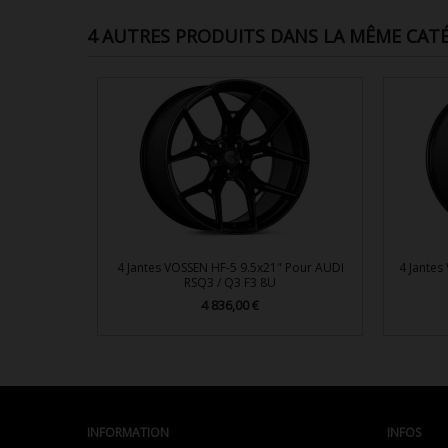
4 AUTRES PRODUITS DANS LA MÊME CATÉ
4 Jantes VOSSEN HF-5 9.5x21" Pour AUDI
4 Jantes
RSQ3 / Q3 F3 8U
4 836,00 €
Prix

Aperçu rapide
INFORMATION
INFOS