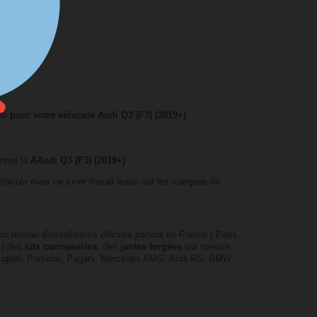
us TPMS.
le
pour votre véhicule Audi Q3 (F3) (2019+)
omme la
AAudi Q3 (F3) (2019+)
icule mais ce tuner travail aussi sur les marques de
 réseau d'installateurs officiels partout en France ( Paris,
.) des
kits carrosseries
, des
jantes forgées
sur mesure,
 Bugatti, Porsche, Pagani, Mercedes AMG, Audi RS, BMW