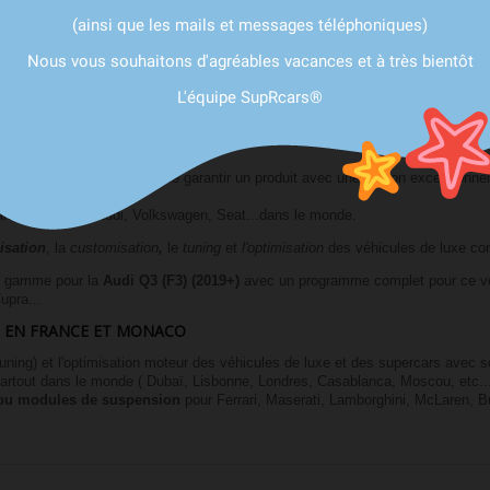
VOTRE VÉHICULE
(ainsi que les mails et messages téléphoniques)
ABT.
Nous vous souhaitons d'agréables vacances et à très bientôt
systèmes de freins hautes performances et les capteurs de pression de pne
L'équipe SupRcars®
ualité et de finition afin de garantir un produit avec une finition exceptionnel
 aluminium pour Audi, Volkswagen, Seat...dans le monde.
isation
, la
customisation
,
le
tuning
et
l'optimisation
des véhicules de luxe c
 de gamme pour la
Audi Q3 (F3) (2019+)
avec un programme complet pour ce véh
upra...
E EN FRANCE ET MONACO
uning) et l'optimisation moteur des véhicules de luxe et des supercars avec son
r partout dans le monde ( Dubaï, Lisbonne, Londres, Casablanca, Moscou, etc..
 ou modules de suspension
pour Ferrari, Maserati, Lamborghini, McLaren,