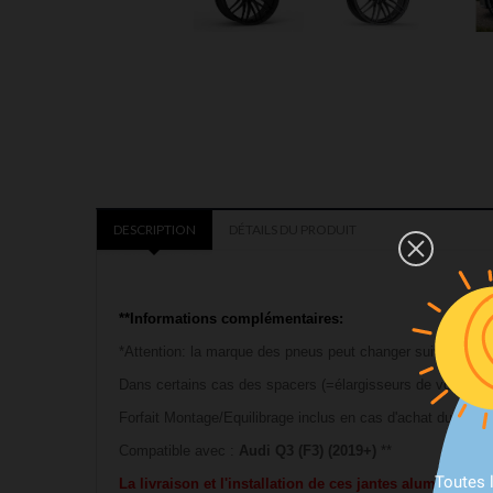
DESCRIPTION
DÉTAILS DU PRODUIT
**Informations complémentaires:
*Attention: la marque des pneus peut changer suivant les 
Dans certains cas des spacers (=élargisseurs de voies) so
Forfait Montage/Equilibrage inclus en cas d'achat du Pac
Compatible avec :
Audi Q3 (F3) (2019+)
**
Toutes 
La livraison et l'installation de ces jantes aluminium 