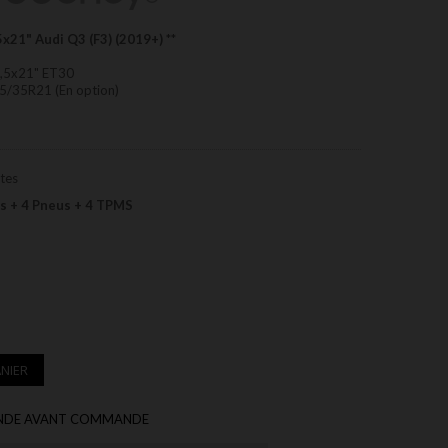
x21" Audi Q3 (F3) (2019+)
**
9,5x21" ET30
5/35R21 (En option)
ntes
es + 4 Pneus + 4 TPMS
NIER
MANDE AVANT COMMANDE