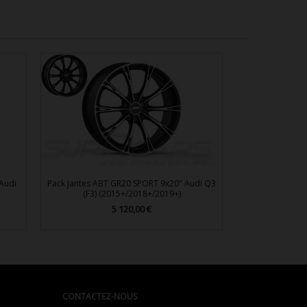
Audi
Pack Jantes ABT GR20 SPORT 9x20" Audi Q3
(F3) (2015+/2018+/2019+)
5 120,00 €
Prix

Aperçu rapide
CONTACTEZ-NOUS