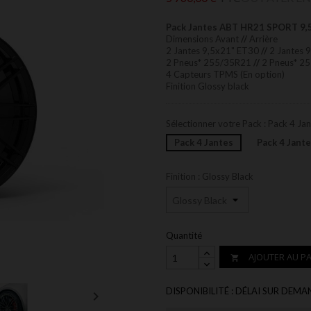
Pack Jantes ABT HR21 SPORT 9,5
Dimensions Avant
//
Arrière
2 Jantes 9,5x21" ET30
//
2 Jantes 
2 Pneus* 255/35R21
//
2 Pneus* 25
4 Capteurs TPMS (En option)
Finition Glossy black
Sélectionner votre Pack : Pack 4 Ja
Pack 4 Jantes
Pack 4 Jant
Finition : Glossy Black
Quantité
AJOUTER AU PA

DISPONIBILITÉ : DÉLAI SUR DE
