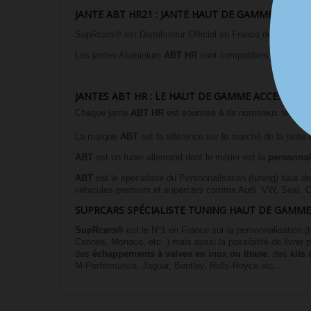
JANTE ABT HR21 : JANTE HAUT DE GAMME POUR 
SupRcars® est Distributeur Officiel en France des jantes
Les jantes Aluminium
ABT HR
sont compatibles avec les 
JANTES ABT HR : LE HAUT DE GAMME ACCESSIBLE
Chaque jante
ABT HR
est soumise à de nombreux tests de q
La marque
ABT
est la référence sur le marché de la jante
ABT
est un tuner allemand dont le métier est la
personnal
ABT
est le spécialiste du Personnalisation (tuning) haut
véhicules premium et supercars comme Audi, VW, Seat, C
SUPRCARS SPÉCIALISTE TUNING HAUT DE GAMM
SupRcars®
est le N°1 en France sur la personnalisation (t
Cannes, Monaco, etc..) mais aussi la possibilité de livre
des
échappements à valves en inox ou titane
, des
kits
M-Performance, Jaguar, Bentley, Rolls-Royce etc...