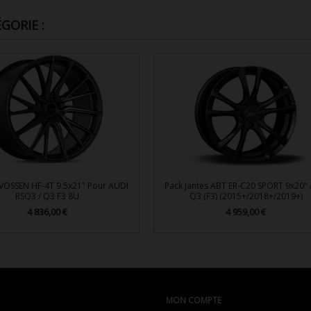
GORIE :
 VOSSEN HF-4T 9.5x21" Pour AUDI
Pack Jantes ABT ER-C20 SPORT 9x20" 
RSQ3 / Q3 F3 8U
Q3 (F3) (2015+/2018+/2019+)
4 836,00 €
4 959,00 €
Prix
Prix


Aperçu rapide
Aperçu rapide
MON COMPTE