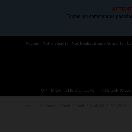
ATTENT
Toutes les commandes passées 
Accueil
Notre société
Nos Réalisations / Actualité
Co
OPTIMISATIONS MOTEURS
KITS CARROSSE
Accueil
Jantes & Pack
Audi
Audi Q3
Q3 (2018+)