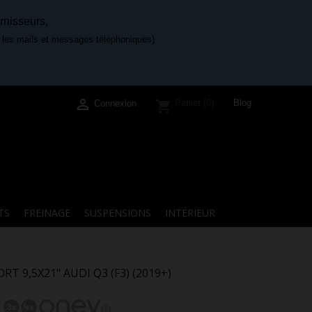
rnisseurs,
e les mails et messages téléphoniques)

Blog
Panier
(0)
shopping_cart
Connexion
TS
FREINAGE
SUSPENSIONS
INTÉRIEUR
T 9,5X21" AUDI Q3 (F3) (2019+)