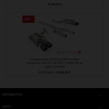
3 234,00 €
Prix
-5%
Echappement QUICKSILVER Porsche
Panamera S 4S GTS V8 970.1 (2009-2014)-
Ligne Cat-Back
Prix
Prix
3 628,05 €
3 819,00 €
de
base
INFORMATION

INFOS
