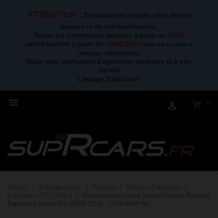
ATTENTION :
En raison des congés d'été de nos
équipes et de nos fournisseurs,
Toutes les commandes passées à partir du
04/08
seront traitées à partir du
26/08/2026
.
(ainsi que les mails et
messages téléphoniques)
Nous vous souhaitons d'agréables vacances et à très
bientôt
L'équipe SupRcars®

(0)
shopping_cart

Accueil
Echappements
Porsche
Porsche Panamera
Panamera 970 (2009+)
Echappement Active Sound System Porsche
Panamera Diesel 970 (2009-2013) - CARGRAPHIC