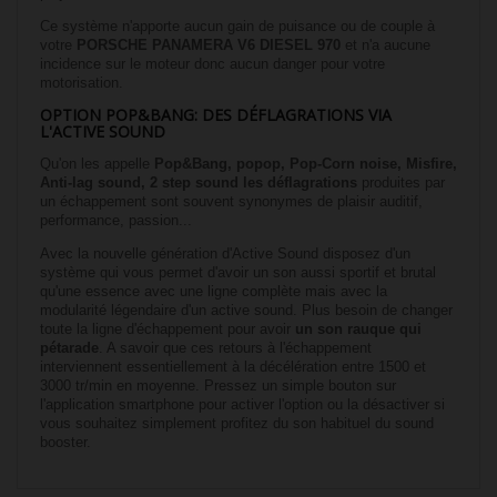
Ce système n'apporte aucun gain de puisance ou de couple à
votre
PORSCHE
PANAMERA V6 DIESEL 970
et n'a aucune
incidence sur le moteur donc aucun danger pour votre
motorisation.
OPTION POP&BANG: DES DÉFLAGRATIONS VIA
L'ACTIVE SOUND
Qu'on les appelle
Pop&Bang, popop, Pop-Corn noise, Misfire,
Anti-lag sound, 2 step sound les déflagrations
produites par
un échappement sont souvent synonymes de plaisir auditif,
performance, passion...
Avec la nouvelle génération d'Active Sound disposez d'un
système qui vous permet d'avoir un son aussi sportif et brutal
qu'une essence avec une ligne complète mais avec la
modularité légendaire d'un active sound. Plus besoin de changer
toute la ligne d'échappement pour avoir
un son rauque qui
pétarade
. A savoir que ces retours à l'échappement
interviennent essentiellement à la décélération entre 1500 et
3000 tr/min en moyenne. Pressez un simple bouton sur
l'application smartphone pour activer l'option ou la désactiver si
vous souhaitez simplement profitez du son habituel du sound
booster.