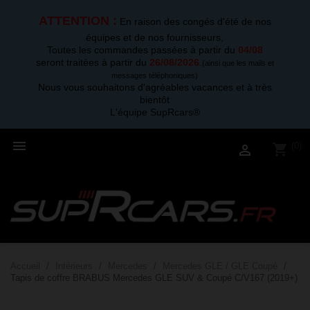
ATTENTION :
En raison des congés d'été de nos
équipes et de nos fournisseurs,
Toutes les commandes passées à partir du
04/08
seront traitées à partir du
26/08/2026
.
(ainsi que les mails et
messages téléphoniques)
Nous vous souhaitons d'agréables vacances et à très
bientôt
L'équipe SupRcars®

(0)
shopping_cart

Accueil
Intérieurs
Mercedes
Mercedes GLE / GLE Coupé
Tapis de coffre BRABUS Mercedes GLE SUV & Coupé C/V167 (2019+)