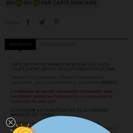
Partager
DESCRIPTION
DÉTAILS DU PRODUIT
TAPIS DE COFFRE BRABUS MERCEDES GLE SUV &
COUPÉ C/V167 (2019+)
: LA CUSTOMISATION ULTIME
SupRcars® est Distributeur Officiel en France des kits
carrosseries, jantes, échappements et suspensions
BRABUS.
L'installation
de ces kits carrosseries est possible dans
nos
Ateliers partout en France
ou via un professionnel de
l'automobile de votre choix.
SUPRCARS® DISTRIBUTEUR DES PLUS GRANDES
MARQUES DE TUNERS
SupRcars® est le spécialiste de la Personnalisation,
Customisation, Tuning et Optimisation sur véhicule de luxe et