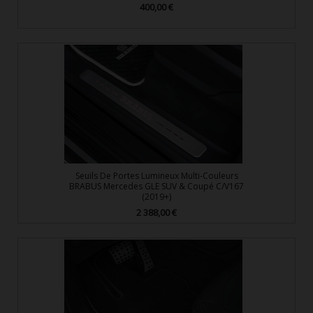
400,00 €
Prix
Seuils De Portes Lumineux Multi-Couleurs
BRABUS Mercedes GLE SUV & Coupé C/V167
(2019+)
2 388,00 €
Prix